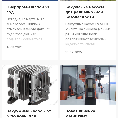
Энерпром-Ниппон 21
Вакуумные насосы
k
ksldkfjsdlfkjsls;ldfkgjsdl;kfkфыва
год!
для радиационной
безопасности
Сегодня, 17 марта, мы в
k
ksldkfjsdlfkjsls;ldfkgjsdl;kfkфыва
«Энерпром-Ниппон»
Вакуумные насосы в АСРК!
отмечаем важную дату – 21
Узнайте, как инновационные
k
год с того дня, как
решения Nitto Kohki
ksldkfjsdlfkjsls;ldfkgjsdl;kfkфыва
родилось совместное
обеспечивают точность и
k
предприятие Энерпром
надежность систем
ksldkfjsdlfkjsls;ldfkgjsdl;kfkфыва
17.03.2025
Микуни, заложившее
радиационного контроля.
19.02.2025
основу для акционерного
k
ksldkfjsdlfkjsls;ldfkgjsdl;kfkфыва
общества Энерпром
Ниппон!
k
ksldkfjsdlfkjsls;ldfkgjsdl;kfkфыва
k
ksldkfjsdlfkjsls;ldfkgjsdl;kfkфыва
k
ksldkfjsdlfkjsls;ldfkgjsdl;kfkфыва
Вакуумные насосы от
Новая линейка
Nitto Kohki для
магнитных
k