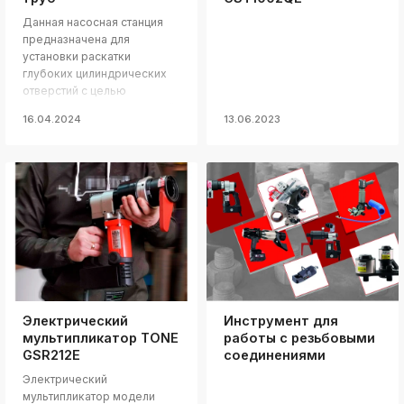
Данная насосная станция
предназначена для
установки раскатки
глубоких цилиндрических
отверстий с целью
увеличения поверхностной
16.04.2024
13.06.2023
твердости исходного
материала и уменьшения
шероховатости внутренней
поверхности труб.
Электрический
Инструмент для
мультипликатор TONE
работы с резьбовыми
GSR212E
соединениями
Электрический
мультипликатор модели