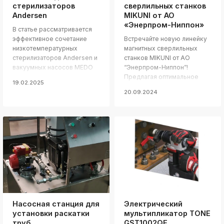
ksldkfjsdlfkjsls;ldfkgjsdl;kfkфыва
стерилизаторов
сверлильных станков
Andersen
MIKUNI от АО
k
«Энерпром-Ниппон»
ksldkfjsdlfkjsls;ldfkgjsdl;kfkфыва
В статье рассматривается
эффективное сочетание
Встречайте новую линейку
k
низкотемпературных
магнитных сверлильных
ksldkfjsdlfkjsls;ldfkgjsdl;kfkфыва
стерилизаторов Andersen и
станков MIKUNI от АО
k
вакуумных насосов MEDO
“Энерпром-Ниппон”!
ksldkfjsdlfkjsls;ldfkgjsdl;kfkфыва
для обработки
Предлагая оптимальное
19.02.2025
медицинских инструментов.
соотношение цены и
k
20.09.2024
ksldkfjsdlfkjsls;ldfkgjsdl;kfkфыва
качества, эти станки
отличаются расширенным
k
функционалом,
ksldkfjsdlfkjsls;ldfkgjsdl;kfkфыва
включающим сверление
k
спиральными сверлами и
ksldkfjsdlfkjsls;ldfkgjsdl;kfkфыва
нарезание резьбы, что
делает их привлекательным
выбором для широкого
круга задач по сверлению
металла.
Насосная станция для
Электрический
установки раскатки
мультипликатор TONE
труб
GST1002QE