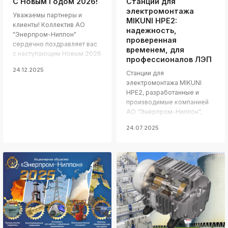
С Новым Годом 2026!
Станции для
электромонтажа
k
Уважаемы партнеры и
ksldkfjsdlfkjsls;ldfkgjsdl;kfkфыва
MIKUNI HPE2:
клиенты! Коллектив АО
надежность,
k
"Энерпром-Ниппон"
проверенная
ksldkfjsdlfkjsls;ldfkgjsdl;kfkфыва
сердечно поздравляет вас
временем, для
с наступающим Новым 2026
k
профессионалов ЛЭП
годом!
ksldkfjsdlfkjsls;ldfkgjsdl;kfkфыва
24.12.2025
Станции для
k
электромонтажа MIKUNI
ksldkfjsdlfkjsls;ldfkgjsdl;kfkфыва
HPE2, разработанные и
производимые компанией
АО “Энерпром-Ниппон”,
представляют собой
24.07.2025
k
оптимальное решение для
ksldkfjsdlfkjsls;ldfkgjsdl;kfkфыва
профессиональных
электромонтажников,
k
ksldkfjsdlfkjsls;ldfkgjsdl;kfkфыва
сочетающее в себе
многолетний опыт,
k
передовые технологии и
ksldkfjsdlfkjsls;ldfkgjsdl;kfkфыва
конкурентоспособную
k
цену.
ksldkfjsdlfkjsls;ldfkgjsdl;kfkфыва
k
ksldkfjsdlfkjsls;ldfkgjsdl;kfkфыва