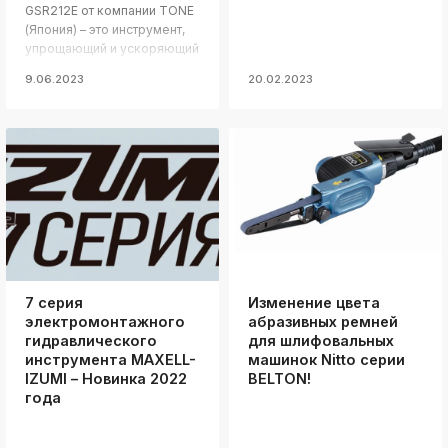
GSR212E от компании TONE
(Япония) – это инструмент,
упрощающий и ускоряющий
процесс сборки-разборки
9.06.2023
20.02.2023
резьбовых соединений. Его
применение повышает их
надежность, предотвращая
ослабление в результате
длительной эксплуатации
резьбовых соединений и
воздействия нагрузок.
7 серия
Изменение цвета
электромонтажного
абразивных ремней
гидравлического
для шлифовальных
инструмента MAXELL-
машинок Nitto серии
IZUMI – Новинка 2022
BELTON!
года