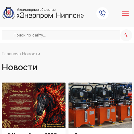
Главная
/
Новости
k
ksldkfjsdlfkjsls;ldfkgjsdl;kfkфыва
Новости
k
ksldkfjsdlfkjsls;ldfkgjsdl;kfkфыва
k
ksldkfjsdlfkjsls;ldfkgjsdl;kfkфыва
k
ksldkfjsdlfkjsls;ldfkgjsdl;kfkфыва
k
ksldkfjsdlfkjsls;ldfkgjsdl;kfkфыва
k
ksldkfjsdlfkjsls;ldfkgjsdl;kfkфыва