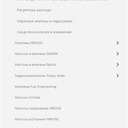
k
Регуляторы расхода
ksldkfjsdlfkjsls;ldfkgjsdl;kfkфыва
Обратные клапаны и гидрозамки
k
ksldkfjsdlfkjsls;ldfkgjsdl;kfkфыва
Средства контроля и измерений
k
ksldkfjsdlfkjsls;ldfkgjsdl;kfkфыва
Клапаны HIROSE
k
ksldkfjsdlfkjsls;ldfkgjsdl;kfkфыва
Насосы и клапаны DAIKIN
k
ksldkfjsdlfkjsls;ldfkgjsdl;kfkфыва
Насосы и клапаны Nachi
Гидрокомпоненты Tokyo Keiki
Клапаны Fuji-Engineering
k
ksldkfjsdlfkjsls;ldfkgjsdl;kfkфыва
Насосы Uchida
k
ksldkfjsdlfkjsls;ldfkgjsdl;kfkфыва
Насосы поршневые HIROSE
k
ksldkfjsdlfkjsls;ldfkgjsdl;kfkфыва
Насосы роторные HIROSE
k