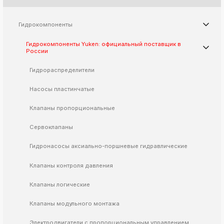
k
ksldkfjsdlfkjsls;ldfkgjsdl;kfkфыва
Гидрокомпоненты
k
ksldkfjsdlfkjsls;ldfkgjsdl;kfkфыва
Гидрокомпоненты Yuken: официальный поставщик в
России
k
ksldkfjsdlfkjsls;ldfkgjsdl;kfkфыва
Гидрораспределители
k
ksldkfjsdlfkjsls;ldfkgjsdl;kfkфыва
Насосы пластинчатые
Клапаны пропорциональные
k
Сервоклапаны
ksldkfjsdlfkjsls;ldfkgjsdl;kfkфыва
Гидронасосы аксиально-поршневые гидравлические
k
ksldkfjsdlfkjsls;ldfkgjsdl;kfkфыва
Клапаны контроля давления
k
ksldkfjsdlfkjsls;ldfkgjsdl;kfkфыва
Клапаны логические
k
ksldkfjsdlfkjsls;ldfkgjsdl;kfkфыва
Клапаны модульного монтажа
k
Электродвигатели с пропорциональным управлением
ksldkfjsdlfkjsls;ldfkgjsdl;kfkфыва