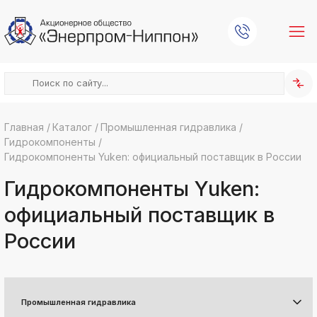
Главная
/
Каталог
/
Промышленная гидравлика
/
Гидрокомпоненты
/
k
ksldkfjsdlfkjsls;ldfkgjsdl;kfkфыва
Гидрокомпоненты Yuken: официальный поставщик в России
k
Гидрокомпоненты Yuken:
ksldkfjsdlfkjsls;ldfkgjsdl;kfkфыва
k
официальный поставщик в
ksldkfjsdlfkjsls;ldfkgjsdl;kfkфыва
России
k
ksldkfjsdlfkjsls;ldfkgjsdl;kfkфыва
k
ksldkfjsdlfkjsls;ldfkgjsdl;kfkфыва
k
Промышленная гидравлика
ksldkfjsdlfkjsls;ldfkgjsdl;kfkфыва