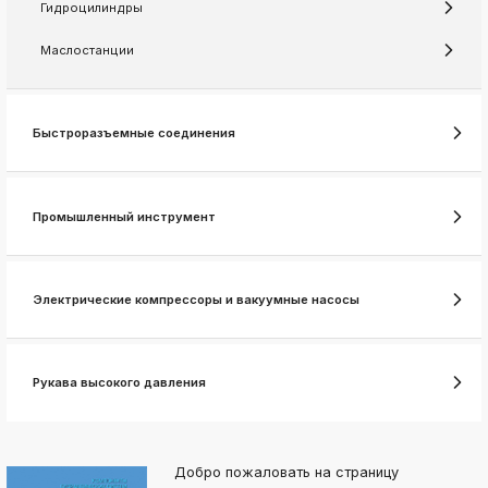
ksldkfjsdlfkjsls;ldfkgjsdl;kfkфыва
Гидроцилиндры
k
Маслостанции
ksldkfjsdlfkjsls;ldfkgjsdl;kfkфыва
k
ksldkfjsdlfkjsls;ldfkgjsdl;kfkфыва
Быстроразъемные соединения
k
ksldkfjsdlfkjsls;ldfkgjsdl;kfkфыва
k
ksldkfjsdlfkjsls;ldfkgjsdl;kfkфыва
Промышленный инструмент
k
ksldkfjsdlfkjsls;ldfkgjsdl;kfkфыва
k
Электрические компрессоры и вакуумные насосы
ksldkfjsdlfkjsls;ldfkgjsdl;kfkфыва
Рукава высокого давления
Добро пожаловать на страницу