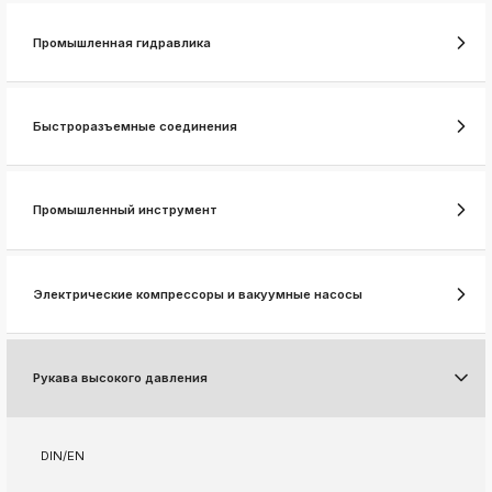
k
ksldkfjsdlfkjsls;ldfkgjsdl;kfkфыва
Промышленная гидравлика
k
ksldkfjsdlfkjsls;ldfkgjsdl;kfkфыва
k
Быстроразъемные соединения
ksldkfjsdlfkjsls;ldfkgjsdl;kfkфыва
k
ksldkfjsdlfkjsls;ldfkgjsdl;kfkфыва
Промышленный инструмент
k
ksldkfjsdlfkjsls;ldfkgjsdl;kfkфыва
Электрические компрессоры и вакуумные насосы
k
ksldkfjsdlfkjsls;ldfkgjsdl;kfkфыва
k
Рукава высокого давления
ksldkfjsdlfkjsls;ldfkgjsdl;kfkфыва
k
ksldkfjsdlfkjsls;ldfkgjsdl;kfkфыва
DIN/EN
k
ksldkfjsdlfkjsls;ldfkgjsdl;kfkфыва