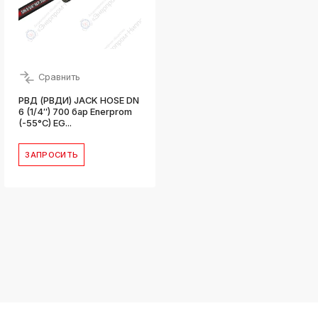
ksldkfjsdlfkjsls;ldfkgjsdl;kfkфыва
k
ksldkfjsdlfkjsls;ldfkgjsdl;kfkфыва
k
ksldkfjsdlfkjsls;ldfkgjsdl;kfkфыва
Сравнить
k
РВД (РВДИ) JACK HOSE DN
ksldkfjsdlfkjsls;ldfkgjsdl;kfkфыва
6 (1/4″) 700 бар Enerprom
k
(-55°C) EG...
ksldkfjsdlfkjsls;ldfkgjsdl;kfkфыва
k
ЗАПРОСИТЬ
ksldkfjsdlfkjsls;ldfkgjsdl;kfkфыва
k
ksldkfjsdlfkjsls;ldfkgjsdl;kfkфыва