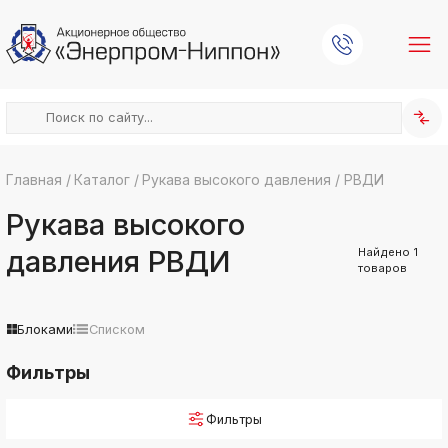
Главная
/
Каталог
/
Рукава высокого давления
/
РВДИ
k
ksldkfjsdlfkjsls;ldfkgjsdl;kfkфыва
Рукава высокого
k
давления РВДИ
Найдено
1
ksldkfjsdlfkjsls;ldfkgjsdl;kfkфыва
товаров
k
ksldkfjsdlfkjsls;ldfkgjsdl;kfkфыва
Блоками
Списком
k
ksldkfjsdlfkjsls;ldfkgjsdl;kfkфыва
Фильтры
k
ksldkfjsdlfkjsls;ldfkgjsdl;kfkфыва
Фильтры
k
ksldkfjsdlfkjsls;ldfkgjsdl;kfkфыва