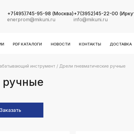
+7(495)745-95-98
(Москва)
+7(3952)45-22-00
(Ирку
enerprom@mikuni.ru
info@mikuni.ru
ИИ
PDF КАТАЛОГИ
НОВОСТИ
КОНТАКТЫ
ДОСТАВКА
абатывающий инструмент
/
Дрели пневматические ручные
k
ksldkfjsdlfkjsls;ldfkgjsdl;kfkфыва
 ручные
k
ksldkfjsdlfkjsls;ldfkgjsdl;kfkфыва
k
Заказать
ksldkfjsdlfkjsls;ldfkgjsdl;kfkфыва
k
ksldkfjsdlfkjsls;ldfkgjsdl;kfkфыва