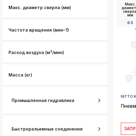
Макс.
k
Макс. диаметр сверла (мм)
диаме
ksldkfjsdlfkjsls;ldfkgjsdl;kfkфыва
сверла
мм
k
6.5
ksldkfjsdlfkjsls;ldfkgjsdl;kfkфыва
Частота вращения (мин-1)
k
ksldkfjsdlfkjsls;ldfkgjsdl;kfkфыва
3
Расход воздуха (м
/мин)
k
ksldkfjsdlfkjsls;ldfkgjsdl;kfkфыва
k
Масса (кг)
ksldkfjsdlfkjsls;ldfkgjsdl;kfkфыва
k
ksldkfjsdlfkjsls;ldfkgjsdl;kfkфыва
NITTO 
Промышленная гидравлика
Пневм
ЗАП
Быстроразъемные соединения