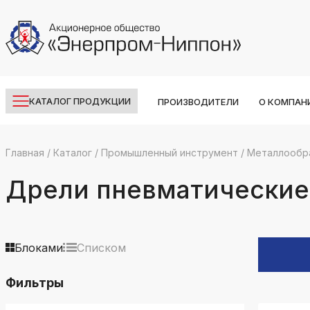
КАТАЛОГ ПРОДУКЦИИ
ПРОИЗВОДИТЕЛИ
О КОМПАН
Главная
/
Каталог
/
Промышленный инструмент
/
Металлообр
k
ksldkfjsdlfkjsls;ldfkgjsdl;kfkфыва
Дрели пневматические
k
ksldkfjsdlfkjsls;ldfkgjsdl;kfkфыва
k
Блоками
Списком
ksldkfjsdlfkjsls;ldfkgjsdl;kfkфыва
Фильтры
k
ksldkfjsdlfkjsls;ldfkgjsdl;kfkфыва