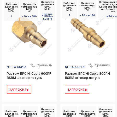
Диапазон
Внутренний 
Рабочее
Диапазон
Рабочее
Диапазон
давления
шланга для
давление
температур
давление
температур
БРС,
&quot;ёлочк
БРС,
БРС,
БРС,
БРС,
МПа
тип &quot;Н
МПа
°C
МПа
°C
мм
Низкое
1
- 20 ~ + 180
1
- 20 ~ + 180
0,5MPa-
⌀ 26 ~ ⌀
1,0MPa
Сравнить
Сравнить
NITTO CUPLA
NITTO CUPLA
Разъем БРС Hi Cupla 600PF
Разъем БРС Hi Cupla 800PH
BSBM штекер латунь
BSBM штекер латунь
ЗАПРОСИТЬ
ЗАПРОСИТЬ
Диапазон
Диапазон
Рабочее
Диапазон
давления
Рабочее
Диапазон
давления
давление
температур
БРС,
давление
температур
БРС,
БРС,
БРС,
МПа
БРС,
БРС,
МПа