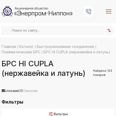
Главная
/
Каталог
/
Быстроразъемные соединения
/
Пневматические БРС
/
БРС HI CUPLA (нержавейка и латунь)
k
ksldkfjsdlfkjsls;ldfkgjsdl;kfkфыва
БРС HI CUPLA
k
ksldkfjsdlfkjsls;ldfkgjsdl;kfkфыва
(нержавейка и латунь)
Найдено
123
товаров
k
ksldkfjsdlfkjsls;ldfkgjsdl;kfkфыва
k
ksldkfjsdlfkjsls;ldfkgjsdl;kfkфыва
Блоками
Списком
k
Фильтры
ksldkfjsdlfkjsls;ldfkgjsdl;kfkфыва
k
ksldkfjsdlfkjsls;ldfkgjsdl;kfkфыва
Фильтры