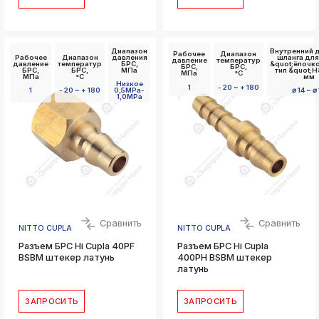
Диапазон
Внутренний 
Рабочее
Диапазон
Рабочее
Диапазон
давления
шланга для
давление
температур
давление
температур
БРС,
&quot;ёлочк
БРС,
БРС,
БРС,
БРС,
МПа
тип &quot;Н
МПа
°C
МПа
°C
мм
Низкое
1
- 20 ~ + 180
1
- 20 ~ + 180
0,5MPa-
⌀ 14 ~ ⌀
1,0MPa
Сравнить
Сравнить
NITTO CUPLA
NITTO CUPLA
Разъем БРС Hi Cupla 40PF
Разъем БРС Hi Cupla
BSBM штекер латунь
400PH BSBM штекер
латунь
ЗАПРОСИТЬ
ЗАПРОСИТЬ