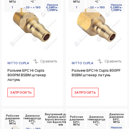
МПа
°C
МПа
°C
Низкое
Низкое
1
- 20 ~ + 180
0,5MPa-
1
- 20 ~ + 180
0,5MPa-
1,0MPa
1,0MPa
Сравнить
Сравнить
NITTO CUPLA
NITTO CUPLA
Разъем БРС Hi Cupla
Разъем БРС Hi Cupla 800PF
800PM BSBM штекер
BSBM штекер латунь
латунь
ЗАПРОСИТЬ
ЗАПРОСИТЬ
Внутренний диаметр
Диапазон
Рабочее
Диапазон
шланга для БРС с
Рабочее
Диапазон
давления
давление
температур
&quot;ёлочкой&quot;
давление
температур
БРС,
БРС,
БРС,
тип &quot;Н&quot;,
БРС,
БРС,
МПа
МПа
°C
мм
МПа
°C
Низкое
1
- 20 ~ + 180