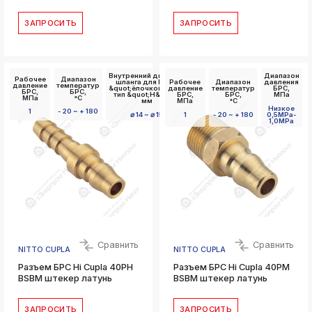
ЗАПРОСИТЬ
ЗАПРОСИТЬ
Внутренний диаметр
Диапазон
Рабочее
Диапазон
шланга для БРС с
Рабочее
Диапазон
давления
давление
температур
&quot;ёлочкой&quot;
давление
температур
БРС,
БРС,
БРС,
тип &quot;Н&quot;,
БРС,
БРС,
МПа
МПа
°C
мм
МПа
°C
Низкое
1
- 20 ~ + 180
⌀ 14 ~ ⌀ 15
1
- 20 ~ + 180
0,5MPa-
1,0MPa
Сравнить
Сравнить
NITTO CUPLA
NITTO CUPLA
Разъем БРС Hi Cupla 40PH
Разъем БРС Hi Cupla 40PM
BSBM штекер латунь
BSBM штекер латунь
ЗАПРОСИТЬ
ЗАПРОСИТЬ