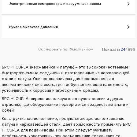
ksldkfjsdlfkjsls;ldfkgjsdl;kfkфыва
Электрические компрессоры и вакуумные насосы
k
ksldkfjsdlfkjsls;ldfkgjsdl;kfkфыва
k
Рукава высокого давления
ksldkfjsdlfkjsls;ldfkgjsdl;kfkфыва
k
ksldkfjsdlfkjsls;ldfkgjsdl;kfkфыва
Показать
24
48
96
Сортировать по:
Умолчанию
k
ksldkfjsdlfkjsls;ldfkgjsdl;kfkфыва
k
БРС HI CUPLA (нержавейка и латунь) – это высококачественные
ksldkfjsdlfkjsls;ldfkgjsdl;kfkфыва
быстроразъемные соединения, изготовленные из нержавеющей
стали и латуни. Они предназначены для использования в
k
пневматических системах, где требуется высокая надежность,
ksldkfjsdlfkjsls;ldfkgjsdl;kfkфыва
устойчивость к коррозии и агрессивным средам.
БРС HI CUPLA широко используются в судостроении и других
отраслях, где оборудование подвергается воздействию влаги и
солей.
Конструктивное исполнение, предполагающее использование
латуни и нержавеющей стали, дает возможность применять БРС
HI CUPLA для подачи воды. При этом следует учитывать
особенность конструкции: при разъединении соединения со