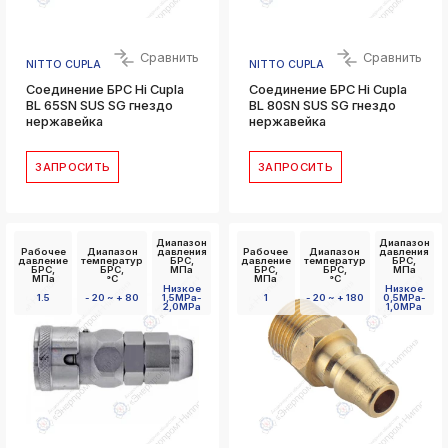
Сравнить
Сравнить
NITTO CUPLA
NITTO CUPLA
Соединение БРС Hi Cupla
Соединение БРС Hi Cupla
BL 65SN SUS SG гнездо
BL 80SN SUS SG гнездо
нержавейка
нержавейка
ЗАПРОСИТЬ
ЗАПРОСИТЬ
Диапазон
Диапазон
Рабочее
Диапазон
давления
Рабочее
Диапазон
давления
давление
температур
БРС,
давление
температур
БРС,
БРС,
БРС,
МПа
БРС,
БРС,
МПа
МПа
°C
МПа
°C
Низкое
Низкое
1.5
- 20 ~ + 80
1,5MPa-
1
- 20 ~ + 180
0,5MPa-
2,0MPa
1,0MPa