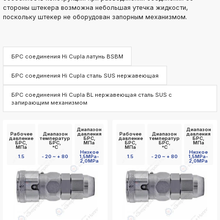
стороны штекера возможна небольшая утечка жидкости,
поскольку штекер не оборудован запорным механизмом.
БРС соединения Hi Cupla латунь BSBM
БРС соединения Hi Cupla сталь SUS нержавеющая
БРС соединения Hi Cupla BL нержавеющая сталь SUS с
запирающим механизмом
Диапазон
Диапазон
Рабочее
Диапазон
давления
Рабочее
Диапазон
давления
давление
температур
БРС,
давление
температур
БРС,
БРС,
БРС,
МПа
БРС,
БРС,
МПа
МПа
°C
МПа
°C
Низкое
Низкое
1.5
- 20 ~ + 80
1,5MPa-
1.5
- 20 ~ + 80
1,5MPa-
2,0MPa
2,0MPa