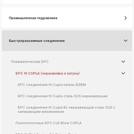
k
ksldkfjsdlfkjsls;ldfkgjsdl;kfkфыва
Промышленная гидравлика
k
ksldkfjsdlfkjsls;ldfkgjsdl;kfkфыва
k
ksldkfjsdlfkjsls;ldfkgjsdl;kfkфыва
Быстроразъемные соединения
k
ksldkfjsdlfkjsls;ldfkgjsdl;kfkфыва
Пневматические БРС
БРС HI CUPLA (нержавейка и латунь)
k
ksldkfjsdlfkjsls;ldfkgjsdl;kfkфыва
БРС соединения Hi Cupla латунь BSBM
k
ksldkfjsdlfkjsls;ldfkgjsdl;kfkфыва
БРС соединения Hi Cupla сталь SUS нержавеющая
k
ksldkfjsdlfkjsls;ldfkgjsdl;kfkфыва
БРС соединения Hi Cupla BL нержавеющая сталь SUS с
запирающим механизмом
k
ksldkfjsdlfkjsls;ldfkgjsdl;kfkфыва
Полнопоточные БРС Full-Blow CUPLA
k
ksldkfjsdlfkjsls;ldfkgjsdl;kfkфыва