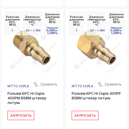
Диапазон
Диапазон
Рабочее
Диапазон
давления
Рабочее
Диапазон
давления
давление
температур
БРС,
давление
температур
БРС,
БРС,
БРС,
МПа
БРС,
БРС,
МПа
МПа
°C
МПа
°C
Низкое
Низкое
1
- 20 ~ + 180
0,5MPa-
1
- 20 ~ + 180
0,5MPa-
1,0MPa
1,0MPa
Сравнить
Сравнить
NITTO CUPLA
NITTO CUPLA
Разъем БРС Hi Cupla
Разъем БРС Hi Cupla 400PF
400PM BSBM штекер
BSBM штекер латунь
латунь
ЗАПРОСИТЬ
ЗАПРОСИТЬ