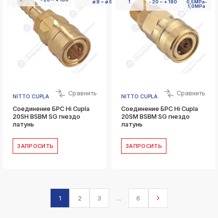
⌀ 8 ~ ⌀ 9
1
- 20 ~ + 180
0,5MPa-
1,0MPa
Сравнить
Сравнить
NITTO CUPLA
NITTO CUPLA
Соединение БРС Hi Cupla
Соединение БРС Hi Cupla
20SH BSBM SG гнездо
20SM BSBM SG гнездо
латунь
латунь
ЗАПРОСИТЬ
ЗАПРОСИТЬ
1
2
3
...
6