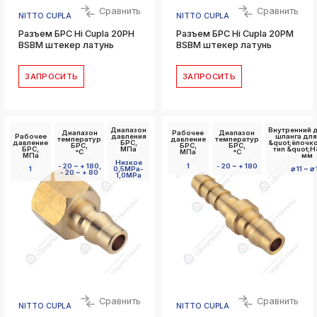
Сравнить
Сравнить
NITTO CUPLA
NITTO CUPLA
Разъем БРС Hi Cupla 20PH
Разъем БРС Hi Cupla 20PM
BSBM штекер латунь
BSBM штекер латунь
ЗАПРОСИТЬ
ЗАПРОСИТЬ
Диапазон
Внутренний 
Диапазон
Рабочее
Диапазон
Рабочее
давления
шланга для
температур
давление
температур
давление
БРС,
&quot;ёлочк
БРС,
БРС,
БРС,
БРС,
МПа
тип &quot;Н
°C
МПа
°C
МПа
мм
Низкое
- 20 ~ + 180,
1
- 20 ~ + 180
1
0,5MPa-
⌀ 11 ~ ⌀
- 20 ~ + 80
1,0MPa
Сравнить
Сравнить
NITTO CUPLA
NITTO CUPLA