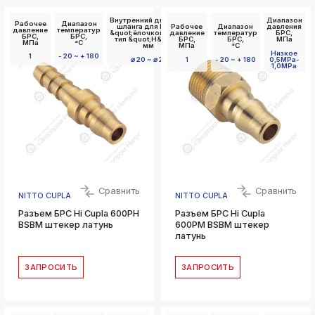
Внутренний диаметр
Диапазон
Рабочее
Диапазон
шланга для БРС с
Рабочее
Диапазон
давления
давление
температур
&quot;ёлочкой&quot;
давление
температур
БРС,
БРС,
БРС,
тип &quot;Н&quot;,
БРС,
БРС,
МПа
МПа
°C
мм
МПа
°C
Низкое
1
- 20 ~ + 180
⌀ 20 ~ ⌀ 21
1
- 20 ~ + 180
0,5MPa-
1,0MPa
Сравнить
Сравнить
NITTO CUPLA
NITTO CUPLA
Разъем БРС Hi Cupla 600PH
Разъем БРС Hi Cupla
BSBM штекер латунь
600PM BSBM штекер
латунь
ЗАПРОСИТЬ
ЗАПРОСИТЬ