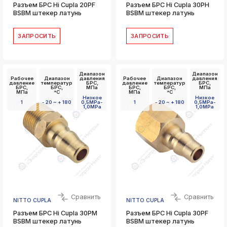
Разъем БРС Hi Cupla 20PF
Разъем БРС Hi Cupla 30PH
BSBM штекер латунь
BSBM штекер латунь
ЗАПРОСИТЬ
ЗАПРОСИТЬ
Диапазон
Диапазон
Рабочее
Диапазон
давления
Рабочее
Диапазон
давления
давление
температур
БРС,
давление
температур
БРС,
БРС,
БРС,
МПа
БРС,
БРС,
МПа
МПа
°C
МПа
°C
Низкое
Низкое
1
- 20 ~ + 180
0,5MPa-
1
- 20 ~ + 180
0,5MPa-
1,0MPa
1,0MPa
Сравнить
Сравнить
NITTO CUPLA
NITTO CUPLA
Разъем БРС Hi Cupla 30PM
Разъем БРС Hi Cupla 30PF
BSBM штекер латунь
BSBM штекер латунь