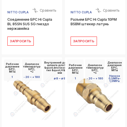
Сравнить
Сравнить
NITTO CUPLA
NITTO CUPLA
Соединение БРС Hi Cupla
Разъем БРС Hi Cupla 10PM
BL 85SN SUS SG гнездо
BSBM штекер латунь
нержавейка
ЗАПРОСИТЬ
ЗАПРОСИТЬ
Внутренний диаметр
Диапазон
Рабочее
Диапазон
шланга для БРС с
Рабочее
Диапазон
давления
давление
температур
&quot;ёлочкой&quot;
давление
температур
БРС,
БРС,
БРС,
тип &quot;Н&quot;,
БРС,
БРС,
МПа
МПа
°C
мм
МПа
°C
Низкое
1
- 20 ~ + 180
⌀ 8 ~ ⌀ 9
1
- 20 ~ + 180
0,5MPa-
1,0MPa