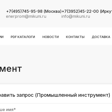
+7(495)745-95-98
(Москва)
+7(3952)45-22-00
(Ирку
enerprom@mikuni.ru
info@mikuni.ru
ИИ
PDF КАТАЛОГИ
НОВОСТИ
КОНТАКТЫ
ДОСТАВКА
k
ksldkfjsdlfkjsls;ldfkgjsdl;kfkфыва
мент
k
ksldkfjsdlfkjsls;ldfkgjsdl;kfkфыва
k
ksldkfjsdlfkjsls;ldfkgjsdl;kfkфыва
равить запрос (Промышленный инструмент)
k
ksldkfjsdlfkjsls;ldfkgjsdl;kfkфыва