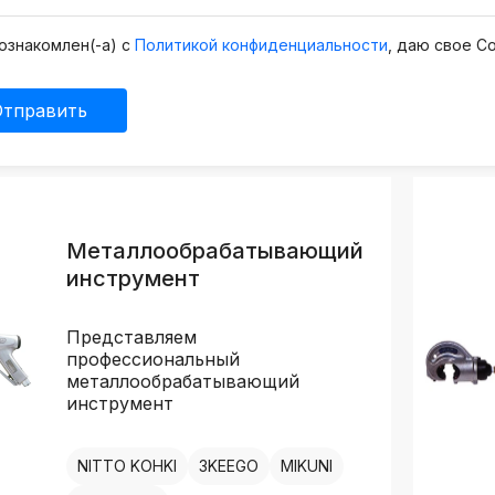
k
ksldkfjsdlfkjsls;ldfkgjsdl;kfkфыва
ознакомлен(-а) с
Политикой конфиденциальности
, даю свое С
k
ksldkfjsdlfkjsls;ldfkgjsdl;kfkфыва
Отправить
k
ksldkfjsdlfkjsls;ldfkgjsdl;kfkфыва
k
ksldkfjsdlfkjsls;ldfkgjsdl;kfkфыва
Металлообрабатывающий
k
инструмент
ksldkfjsdlfkjsls;ldfkgjsdl;kfkфыва
k
Представляем
ksldkfjsdlfkjsls;ldfkgjsdl;kfkфыва
профессиональный
металлообрабатывающий
инструмент
NITTO KOHKI
3KEEGO
MIKUNI