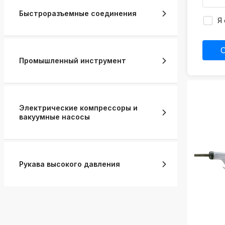
k
Быстроразъемные соединения
ksldkfjsdlfkjsls;ldfkgjsdl;kfkфыва
Я 
k
ksldkfjsdlfkjsls;ldfkgjsdl;kfkфыва
Промышленный инструмент
k
ksldkfjsdlfkjsls;ldfkgjsdl;kfkфыва
k
ksldkfjsdlfkjsls;ldfkgjsdl;kfkфыва
Электрические компрессоры и
вакуумные насосы
k
ksldkfjsdlfkjsls;ldfkgjsdl;kfkфыва
k
ksldkfjsdlfkjsls;ldfkgjsdl;kfkфыва
Рукава высокого давления