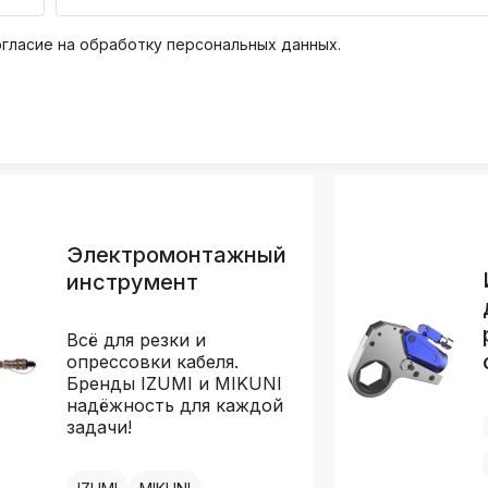
k
ksldkfjsdlfkjsls;ldfkgjsdl;kfkфыва
огласие на обработку персональных данных.
k
ksldkfjsdlfkjsls;ldfkgjsdl;kfkфыва
k
ksldkfjsdlfkjsls;ldfkgjsdl;kfkфыва
k
ksldkfjsdlfkjsls;ldfkgjsdl;kfkфыва
Электромонтажный
k
инструмент
ksldkfjsdlfkjsls;ldfkgjsdl;kfkфыва
k
Всё для резки и
ksldkfjsdlfkjsls;ldfkgjsdl;kfkфыва
опрессовки кабеля.
Бренды IZUMI и MIKUNI
надёжность для каждой
задачи!