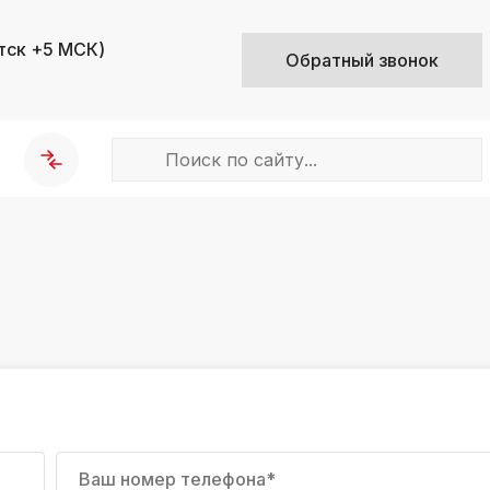
тск +5 МСК)
Обратный звонок
k
ksldkfjsdlfkjsls;ldfkgjsdl;kfkфыва
k
ksldkfjsdlfkjsls;ldfkgjsdl;kfkфыва
k
ksldkfjsdlfkjsls;ldfkgjsdl;kfkфыва
k
ksldkfjsdlfkjsls;ldfkgjsdl;kfkфыва