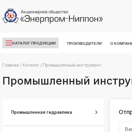
КАТАЛОГ ПРОДУКЦИИ
ПРОИЗВОДИТЕЛИ
О КОМПАН
Главная
/
Каталог
/
Промышленный инструмент
k
ksldkfjsdlfkjsls;ldfkgjsdl;kfkфыва
Промышленный инстру
k
ksldkfjsdlfkjsls;ldfkgjsdl;kfkфыва
k
ksldkfjsdlfkjsls;ldfkgjsdl;kfkфыва
Отп
Промышленная гидравлика
k
ksldkfjsdlfkjsls;ldfkgjsdl;kfkфыва