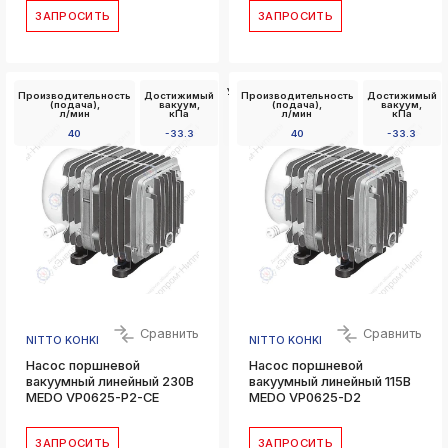
ЗАПРОСИТЬ
ЗАПРОСИТЬ
Установочные
Производительность
Достижимый
Производительность
Достижимый
размеры Д x
(подача),
вакуум,
(подача),
вакуум,
Ш,
л/мин
кПа
л/мин
кПа
мм
40
-33.3
40
-33.3
68 x 84
Сравнить
Сравнить
NITTO KOHKI
NITTO KOHKI
Насос поршневой
Насос поршневой
вакуумный линейный 230В
вакуумный линейный 115В
MEDO VP0625-P2-CE
MEDO VP0625-D2
ЗАПРОСИТЬ
ЗАПРОСИТЬ