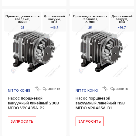
Установочные
Производительность
Достижимый
Производительность
Достижимый
размеры Д x
(подача),
вакуум,
(подача),
вакуум,
Ш,
л/мин
кПа
л/мин
кПа
мм
25
-46.7
25
-46.7
68 x 84
Сравнить
Сравнить
NITTO KOHKI
NITTO KOHKI
Насос поршневой
Насос поршневой
вакуумный линейный 230В
вакуумный линейный 115В
MEDO VP0435A-P2
MEDO VP0435A-D1
ЗАПРОСИТЬ
ЗАПРОСИТЬ