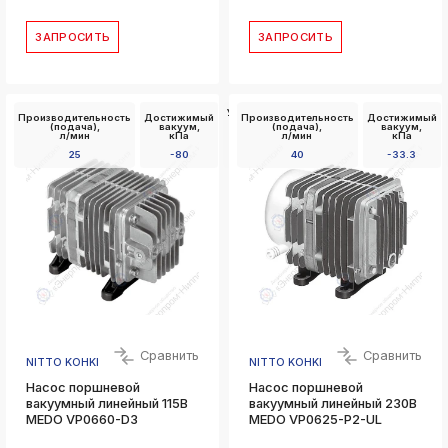
ЗАПРОСИТЬ
ЗАПРОСИТЬ
Установочные
Производительность
Достижимый
Производительность
Достижимый
размеры Д x
(подача),
вакуум,
(подача),
вакуум,
Ш,
л/мин
кПа
л/мин
кПа
мм
25
-80
40
-33.3
102 x 130
Сравнить
Сравнить
NITTO KOHKI
NITTO KOHKI
Насос поршневой
Насос поршневой
вакуумный линейный 115В
вакуумный линейный 230В
MEDO VP0660-D3
MEDO VP0625-P2-UL