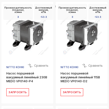
Установочные
Производительность
Достижимый
Производительность
Достижимый
размеры Д x
(подача),
вакуум,
(подача),
вакуум,
Ш,
л/мин
кПа
л/мин
кПа
мм
3
-53.3
3
-53.3
48 x 62
Сравнить
Сравнить
NITTO KOHKI
NITTO KOHKI
Насос поршневой
Насос поршневой
вакуумный линейный 230В
вакуумный линейный 115В
MEDO VP0140-P4
MEDO VP0140-D2
ЗАПРОСИТЬ
ЗАПРОСИТЬ