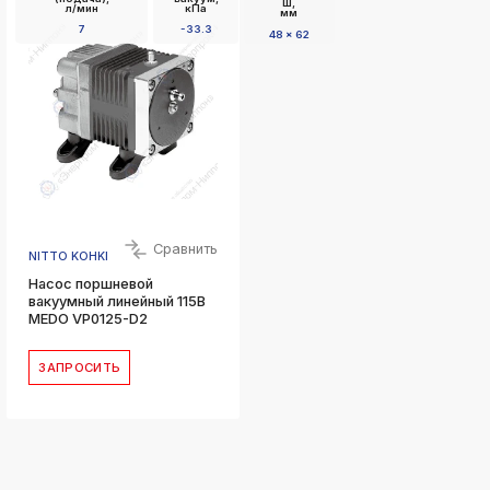
Ш,
л/мин
кПа
мм
7
-33.3
48 x 62
Сравнить
NITTO KOHKI
Насос поршневой
вакуумный линейный 115В
MEDO VP0125-D2
ЗАПРОСИТЬ