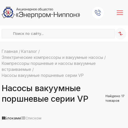
Главная
/
Каталог
/
Электрические компрессоры и вакуумные насосы
/
k
ksldkfjsdlfkjsls;ldfkgjsdl;kfkфыва
Компрессоры поршневые и насосы вакуумные
встраиваемые
/
k
ksldkfjsdlfkjsls;ldfkgjsdl;kfkфыва
Насосы вакуумные поршневые серии VP
k
Насосы вакуумные
ksldkfjsdlfkjsls;ldfkgjsdl;kfkфыва
k
поршневые серии VP
Найдено
17
ksldkfjsdlfkjsls;ldfkgjsdl;kfkфыва
товаров
k
ksldkfjsdlfkjsls;ldfkgjsdl;kfkфыва
Блоками
Списком
k
ksldkfjsdlfkjsls;ldfkgjsdl;kfkфыва