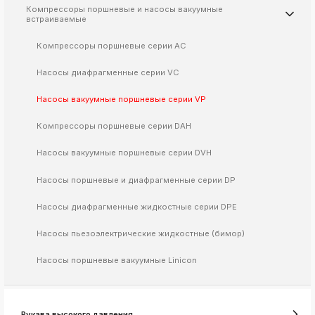
Компрессоры поршневые и насосы вакуумные
встраиваемые
k
ksldkfjsdlfkjsls;ldfkgjsdl;kfkфыва
Компрессоры поршневые серии AC
k
ksldkfjsdlfkjsls;ldfkgjsdl;kfkфыва
Насосы диафрагменные серии VC
k
ksldkfjsdlfkjsls;ldfkgjsdl;kfkфыва
Насосы вакуумные поршневые серии VP
k
ksldkfjsdlfkjsls;ldfkgjsdl;kfkфыва
Компрессоры поршневые серии DAH
k
Насосы вакуумные поршневые серии DVH
ksldkfjsdlfkjsls;ldfkgjsdl;kfkфыва
Насосы поршневые и диафрагменные серии DP
Насосы диафрагменные жидкостные серии DPE
k
ksldkfjsdlfkjsls;ldfkgjsdl;kfkфыва
Насосы пьезоэлектрические жидкостные (бимор)
k
ksldkfjsdlfkjsls;ldfkgjsdl;kfkфыва
Насосы поршневые вакуумные Linicon
k
ksldkfjsdlfkjsls;ldfkgjsdl;kfkфыва
k
Рукава высокого давления