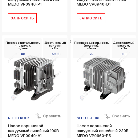
MEDO VP0940-P1
MEDO VP0940-D1
ЗАПРОСИТЬ
ЗАПРОСИТЬ
Установочные
Производительность
Достижимый
Производительность
Достижимый
размеры Д x
(подача),
вакуум,
(подача),
вакуум,
Ш,
л/мин
кПа
л/мин
кПа
мм
60
-53.3
25
-80
102 x 130
Сравнить
Сравнить
NITTO KOHKI
NITTO KOHKI
Насос поршневой
Насос поршневой
вакуумный линейный 100В
вакуумный линейный 230В
MEDO VP0940-A1
MEDO VP0660-P5