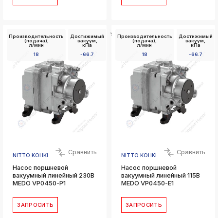
Установочные
Производительность
Достижимый
Производительность
Достижимый
размеры Д x
(подача),
вакуум,
(подача),
вакуум,
Ш,
л/мин
кПа
л/мин
кПа
мм
18
-66.7
18
-66.7
85 x 88
Сравнить
Сравнить
NITTO KOHKI
NITTO KOHKI
Насос поршневой
Насос поршневой
вакуумный линейный 230В
вакуумный линейный 115В
MEDO VP0450-P1
MEDO VP0450-E1
ЗАПРОСИТЬ
ЗАПРОСИТЬ