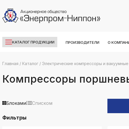
КАТАЛОГ ПРОДУКЦИИ
ПРОИЗВОДИТЕЛИ
О КОМПАН
Главная
/
Каталог
/
Электрические компрессоры и вакуумные
k
ksldkfjsdlfkjsls;ldfkgjsdl;kfkфыва
Компрессоры поршнев
k
ksldkfjsdlfkjsls;ldfkgjsdl;kfkфыва
k
Блоками
Списком
ksldkfjsdlfkjsls;ldfkgjsdl;kfkфыва
Фильтры
k
ksldkfjsdlfkjsls;ldfkgjsdl;kfkфыва