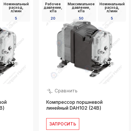
Номинальный
Рабочее
Максимальное
Номинальный
k
расход,
давление,
давление,
расход,
ksldkfjsdlfkjsls;ldfkgjsdl;kfkфыва
л/мин
кПа
кПа
л/мин
5
20
50
5
k
ksldkfjsdlfkjsls;ldfkgjsdl;kfkфыва
k
ksldkfjsdlfkjsls;ldfkgjsdl;kfkфыва
k
ksldkfjsdlfkjsls;ldfkgjsdl;kfkфыва
k
ksldkfjsdlfkjsls;ldfkgjsdl;kfkфыва
k
Сравнить
ksldkfjsdlfkjsls;ldfkgjsdl;kfkфыва
вой
Компрессор поршневой
В)
линейный DAH102 (24В)
ЗАПРОСИТЬ