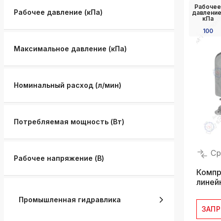
Рабочее
k
Рабочее давление (кПа)
давление
ksldkfjsdlfkjsls;ldfkgjsdl;kfkфыва
кПа
100
k
ksldkfjsdlfkjsls;ldfkgjsdl;kfkфыва
Максимальное давление (кПа)
k
ksldkfjsdlfkjsls;ldfkgjsdl;kfkфыва
Номинальный расход (л/мин)
k
ksldkfjsdlfkjsls;ldfkgjsdl;kfkфыва
k
Потребляемая мощность (Вт)
ksldkfjsdlfkjsls;ldfkgjsdl;kfkфыва
k
Ср
ksldkfjsdlfkjsls;ldfkgjsdl;kfkфыва
Рабочее напряжение (В)
Компр
линей
Промышленная гидравлика
ЗАП