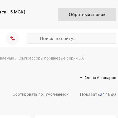
тск +5 МСК)
Обратный звонок
иваемые
/
Компрессоры поршневые серии DAH
k
ksldkfjsdlfkjsls;ldfkgjsdl;kfkфыва
Найдено
6
товаров
k
ksldkfjsdlfkjsls;ldfkgjsdl;kfkфыва
k
Показать
24
48
96
Сортировать по:
Умолчанию
ksldkfjsdlfkjsls;ldfkgjsdl;kfkфыва
k
ksldkfjsdlfkjsls;ldfkgjsdl;kfkфыва