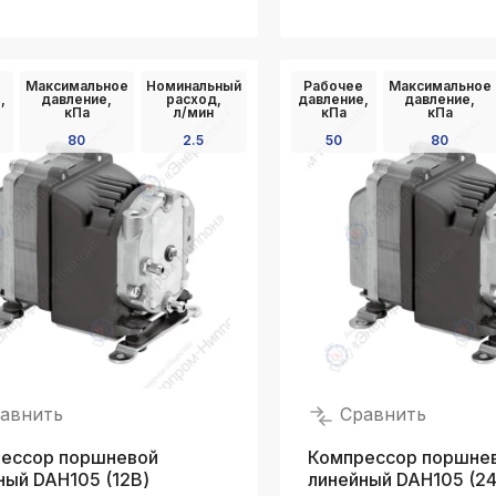
Максимальное
Номинальный
Рабочее
Максимальное
,
давление,
расход,
давление,
давление,
кПа
л/мин
кПа
кПа
80
2.5
50
80
авнить
Сравнить
ессор поршневой
Компрессор поршне
ный DAH105 (12В)
линейный DAH105 (24