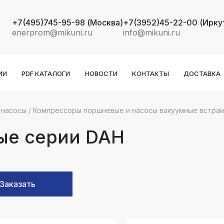
+7(495)745-95-98
(Москва)
+7(3952)45-22-00
(Ирку
enerprom@mikuni.ru
info@mikuni.ru
ИИ
PDF КАТАЛОГИ
НОВОСТИ
КОНТАКТЫ
ДОСТАВКА
 насосы
/
Компрессоры поршневые и насосы вакуумные встра
k
ksldkfjsdlfkjsls;ldfkgjsdl;kfkфыва
ые серии DAH
k
ksldkfjsdlfkjsls;ldfkgjsdl;kfkфыва
k
Заказать
ksldkfjsdlfkjsls;ldfkgjsdl;kfkфыва
k
ksldkfjsdlfkjsls;ldfkgjsdl;kfkфыва