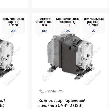
Номинальный
Рабочее
Максимальное
Номинальный
расход,
давление,
давление,
расход,
л/мин
кПа
кПа
л/мин
2.5
100
120
1.0
Сравнить
вой
Компрессор поршневой
В)
линейный DAH110 (12В)