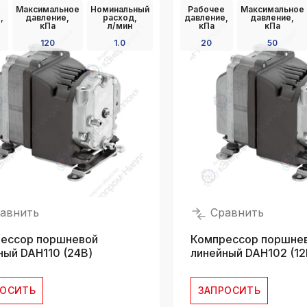
Максимальное
Номинальный
Рабочее
Максимальное
k
,
давление,
расход,
давление,
давление,
ksldkfjsdlfkjsls;ldfkgjsdl;kfkфыва
кПа
л/мин
кПа
кПа
120
1.0
20
50
k
ksldkfjsdlfkjsls;ldfkgjsdl;kfkфыва
k
ksldkfjsdlfkjsls;ldfkgjsdl;kfkфыва
k
ksldkfjsdlfkjsls;ldfkgjsdl;kfkфыва
k
ksldkfjsdlfkjsls;ldfkgjsdl;kfkфыва
k
авнить
Сравнить
ksldkfjsdlfkjsls;ldfkgjsdl;kfkфыва
ессор поршневой
Компрессор поршне
ный DAH110 (24В)
линейный DAH102 (12
РОСИТЬ
ЗАПРОСИТЬ