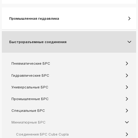
k
ksldkfjsdlfkjsls;ldfkgjsdl;kfkфыва
Промышленная гидравлика
k
ksldkfjsdlfkjsls;ldfkgjsdl;kfkфыва
k
ksldkfjsdlfkjsls;ldfkgjsdl;kfkфыва
Быстроразъемные соединения
k
ksldkfjsdlfkjsls;ldfkgjsdl;kfkфыва
Пневматические БРС
Гидравлические БРС
k
ksldkfjsdlfkjsls;ldfkgjsdl;kfkфыва
Универсальные БРС
k
ksldkfjsdlfkjsls;ldfkgjsdl;kfkфыва
Промышленные БРС
k
ksldkfjsdlfkjsls;ldfkgjsdl;kfkфыва
Специальные БРС
k
Миниатюрные БРС
ksldkfjsdlfkjsls;ldfkgjsdl;kfkфыва
k
Соединения БРС Cube Cupla
ksldkfjsdlfkjsls;ldfkgjsdl;kfkфыва