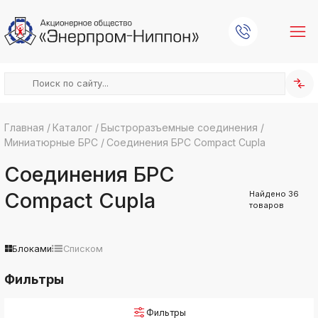
Главная
/
Каталог
/
Быстроразъемные соединения
/
Миниатюрные БРС
/
Соединения БРС Compact Cupla
k
ksldkfjsdlfkjsls;ldfkgjsdl;kfkфыва
Соединения БРС
k
ksldkfjsdlfkjsls;ldfkgjsdl;kfkфыва
Compact Cupla
Найдено
36
товаров
k
ksldkfjsdlfkjsls;ldfkgjsdl;kfkфыва
k
ksldkfjsdlfkjsls;ldfkgjsdl;kfkфыва
Блоками
Списком
k
Фильтры
ksldkfjsdlfkjsls;ldfkgjsdl;kfkфыва
k
ksldkfjsdlfkjsls;ldfkgjsdl;kfkфыва
Фильтры