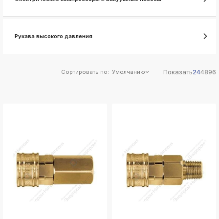
ksldkfjsdlfkjsls;ldfkgjsdl;kfkфыва
k
ksldkfjsdlfkjsls;ldfkgjsdl;kfkфыва
Рукава высокого давления
k
ksldkfjsdlfkjsls;ldfkgjsdl;kfkфыва
k
ksldkfjsdlfkjsls;ldfkgjsdl;kfkфыва
Показать
24
48
96
Сортировать по:
Умолчанию
k
ksldkfjsdlfkjsls;ldfkgjsdl;kfkфыва
k
ksldkfjsdlfkjsls;ldfkgjsdl;kfkфыва
k
ksldkfjsdlfkjsls;ldfkgjsdl;kfkфыва