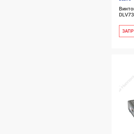
Винто
DLV7
ЗАП