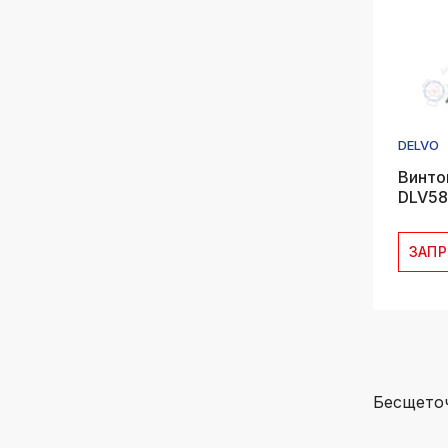
DELVO
Винто
DLV5
ЗАП
Беcщето