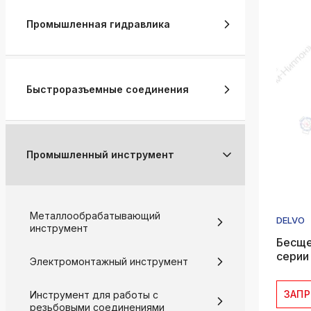
k
Промышленная гидравлика
ksldkfjsdlfkjsls;ldfkgjsdl;kfkфыва
k
ksldkfjsdlfkjsls;ldfkgjsdl;kfkфыва
Быстроразъемные соединения
k
ksldkfjsdlfkjsls;ldfkgjsdl;kfkфыва
k
ksldkfjsdlfkjsls;ldfkgjsdl;kfkфыва
Промышленный инструмент
k
ksldkfjsdlfkjsls;ldfkgjsdl;kfkфыва
k
Металлообрабатывающий
ksldkfjsdlfkjsls;ldfkgjsdl;kfkфыва
DELVO
инструмент
Бесще
серии
Электромонтажный инструмент
ЗАП
Инструмент для работы с
резьбовыми соединениями