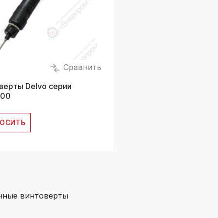
Сравнить
верты Delvo серии
800
РОСИТЬ
чные винтоверты