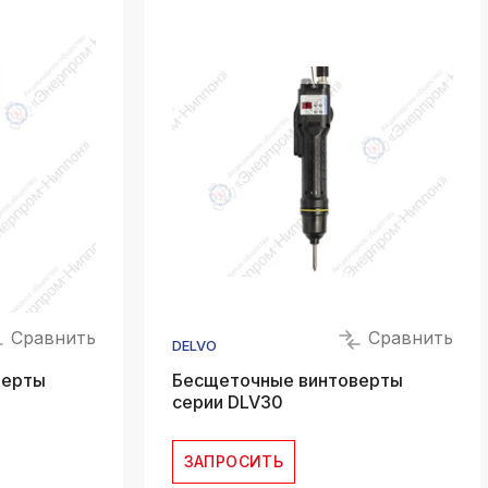
k
ksldkfjsdlfkjsls;ldfkgjsdl;kfkфыва
k
ksldkfjsdlfkjsls;ldfkgjsdl;kfkфыва
k
ksldkfjsdlfkjsls;ldfkgjsdl;kfkфыва
k
ksldkfjsdlfkjsls;ldfkgjsdl;kfkфыва
k
ksldkfjsdlfkjsls;ldfkgjsdl;kfkфыва
k
Сравнить
Сравнить
ksldkfjsdlfkjsls;ldfkgjsdl;kfkфыва
DELVO
верты
Бесщеточные винтоверты
серии DLV30
ЗАПРОСИТЬ