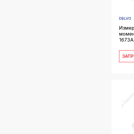
DELVO
Измер
момен
1673A 
ЗАП