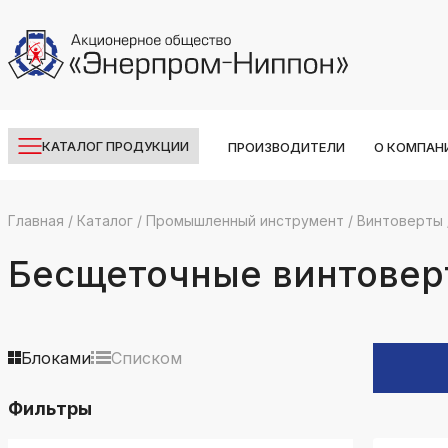
КАТАЛОГ ПРОДУКЦИИ
ПРОИЗВОДИТЕЛИ
О КОМПАН
Главная
/
Каталог
/
Промышленный инструмент
/
Винтоверты
k
ksldkfjsdlfkjsls;ldfkgjsdl;kfkфыва
Беcщеточные винтовер
k
ksldkfjsdlfkjsls;ldfkgjsdl;kfkфыва
k
Блоками
Списком
ksldkfjsdlfkjsls;ldfkgjsdl;kfkфыва
Фильтры
k
ksldkfjsdlfkjsls;ldfkgjsdl;kfkфыва