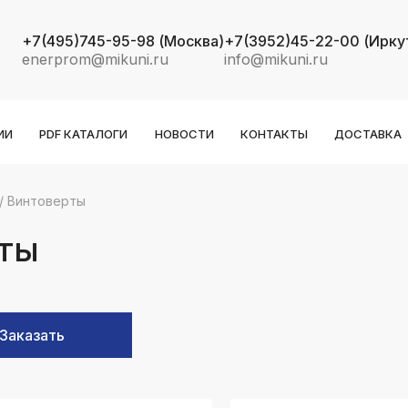
+7(495)745-95-98
(Москва)
+7(3952)45-22-00
(Ирку
enerprom@mikuni.ru
info@mikuni.ru
ИИ
PDF КАТАЛОГИ
НОВОСТИ
КОНТАКТЫ
ДОСТАВКА
/
Винтоверты
k
ksldkfjsdlfkjsls;ldfkgjsdl;kfkфыва
ты
k
ksldkfjsdlfkjsls;ldfkgjsdl;kfkфыва
k
Заказать
ksldkfjsdlfkjsls;ldfkgjsdl;kfkфыва
k
ksldkfjsdlfkjsls;ldfkgjsdl;kfkфыва