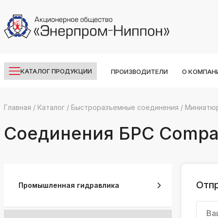
КАТАЛОГ ПРОДУКЦИИ
ПРОИЗВОДИТЕЛИ
О КОМПАН
Главная
/
Каталог
/
Быстроразъемные соединения
/
Миниатю
k
ksldkfjsdlfkjsls;ldfkgjsdl;kfkфыва
Соединения БРС Compact
k
ksldkfjsdlfkjsls;ldfkgjsdl;kfkфыва
k
ksldkfjsdlfkjsls;ldfkgjsdl;kfkфыва
Отпр
Промышленная гидравлика
k
ksldkfjsdlfkjsls;ldfkgjsdl;kfkфыва