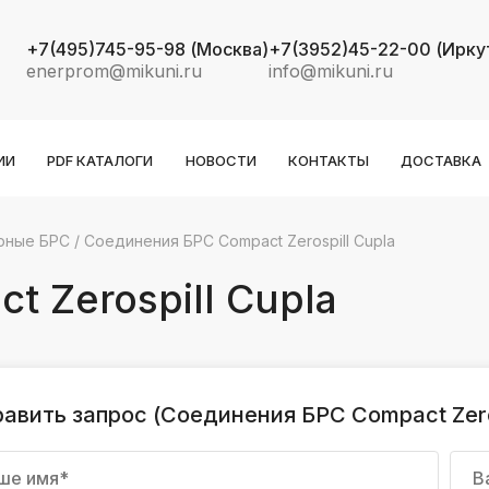
+7(495)745-95-98
(Москва)
+7(3952)45-22-00
(Ирку
enerprom@mikuni.ru
info@mikuni.ru
ИИ
PDF КАТАЛОГИ
НОВОСТИ
КОНТАКТЫ
ДОСТАВКА
рные БРС
/
Соединения БРС Compact Zerospill Cupla
k
ksldkfjsdlfkjsls;ldfkgjsdl;kfkфыва
 Zerospill Cupla
k
ksldkfjsdlfkjsls;ldfkgjsdl;kfkфыва
k
ksldkfjsdlfkjsls;ldfkgjsdl;kfkфыва
авить запрос (Соединения БРС Compact Zeros
k
ksldkfjsdlfkjsls;ldfkgjsdl;kfkфыва