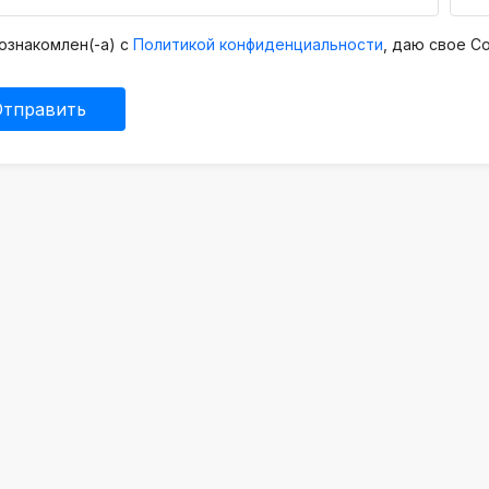
k
ksldkfjsdlfkjsls;ldfkgjsdl;kfkфыва
ознакомлен(-а) с
Политикой конфиденциальности
, даю свое С
k
ksldkfjsdlfkjsls;ldfkgjsdl;kfkфыва
Отправить
k
ksldkfjsdlfkjsls;ldfkgjsdl;kfkфыва
k
ksldkfjsdlfkjsls;ldfkgjsdl;kfkфыва
k
ksldkfjsdlfkjsls;ldfkgjsdl;kfkфыва
k
ksldkfjsdlfkjsls;ldfkgjsdl;kfkфыва