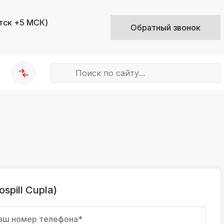
тск +5 МСК)
Обратный звонок
k
ksldkfjsdlfkjsls;ldfkgjsdl;kfkфыва
k
ksldkfjsdlfkjsls;ldfkgjsdl;kfkфыва
k
ksldkfjsdlfkjsls;ldfkgjsdl;kfkфыва
pill Cupla)
k
ksldkfjsdlfkjsls;ldfkgjsdl;kfkфыва