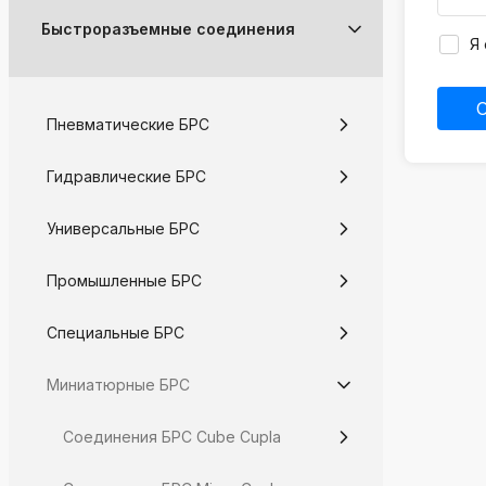
k
Быстроразъемные соединения
ksldkfjsdlfkjsls;ldfkgjsdl;kfkфыва
Я 
k
ksldkfjsdlfkjsls;ldfkgjsdl;kfkфыва
Пневматические БРС
k
ksldkfjsdlfkjsls;ldfkgjsdl;kfkфыва
Гидравлические БРС
k
ksldkfjsdlfkjsls;ldfkgjsdl;kfkфыва
Универсальные БРС
k
Промышленные БРС
ksldkfjsdlfkjsls;ldfkgjsdl;kfkфыва
k
Специальные БРС
ksldkfjsdlfkjsls;ldfkgjsdl;kfkфыва
Миниатюрные БРС
Соединения БРС Cube Cupla