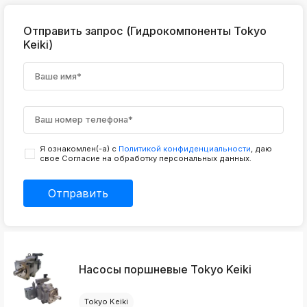
ksldkfjsdlfkjsls;ldfkgjsdl;kfkфыва
k
Отправить запрос (Гидрокомпоненты Tokyo
ksldkfjsdlfkjsls;ldfkgjsdl;kfkфыва
Keiki)
k
ksldkfjsdlfkjsls;ldfkgjsdl;kfkфыва
k
ksldkfjsdlfkjsls;ldfkgjsdl;kfkфыва
k
ksldkfjsdlfkjsls;ldfkgjsdl;kfkфыва
Я ознакомлен(-а) с
Политикой конфиденциальности
, даю
k
свое Согласие на обработку персональных данных.
ksldkfjsdlfkjsls;ldfkgjsdl;kfkфыва
k
ksldkfjsdlfkjsls;ldfkgjsdl;kfkфыва
Отправить
Насосы поршневые Tokyo Keiki
Tokyo Keiki