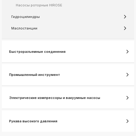
Насосы роторные HIROSE
k
ksldkfjsdlfkjsls;ldfkgjsdl;kfkфыва
Гидроцилиндры
k
ksldkfjsdlfkjsls;ldfkgjsdl;kfkфыва
Маслостанции
k
ksldkfjsdlfkjsls;ldfkgjsdl;kfkфыва
k
Быстроразъемные соединения
ksldkfjsdlfkjsls;ldfkgjsdl;kfkфыва
k
ksldkfjsdlfkjsls;ldfkgjsdl;kfkфыва
Промышленный инструмент
k
ksldkfjsdlfkjsls;ldfkgjsdl;kfkфыва
Электрические компрессоры и вакуумные насосы
k
ksldkfjsdlfkjsls;ldfkgjsdl;kfkфыва
k
Рукава высокого давления
ksldkfjsdlfkjsls;ldfkgjsdl;kfkфыва
k