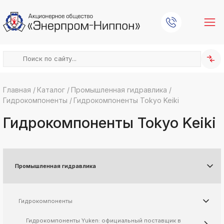
Главная
/
Каталог
/
Промышленная гидравлика
/
Гидрокомпоненты
/
Гидрокомпоненты Tokyo Keiki
k
ksldkfjsdlfkjsls;ldfkgjsdl;kfkфыва
Гидрокомпоненты Tokyo Keiki
k
ksldkfjsdlfkjsls;ldfkgjsdl;kfkфыва
k
ksldkfjsdlfkjsls;ldfkgjsdl;kfkфыва
Промышленная гидравлика
k
ksldkfjsdlfkjsls;ldfkgjsdl;kfkфыва
k
ksldkfjsdlfkjsls;ldfkgjsdl;kfkфыва
Гидрокомпоненты
k
ksldkfjsdlfkjsls;ldfkgjsdl;kfkфыва
Гидрокомпоненты Yuken: официальный поставщик в