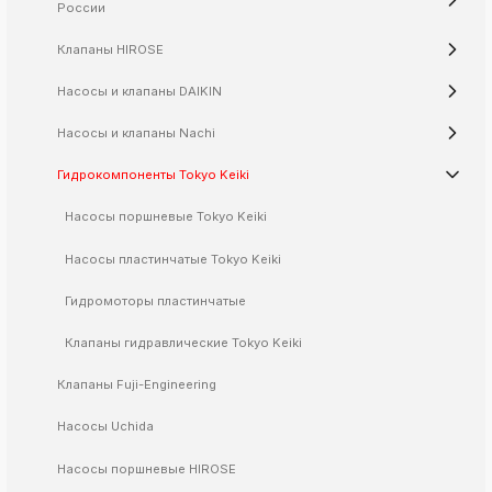
России
k
ksldkfjsdlfkjsls;ldfkgjsdl;kfkфыва
Клапаны HIROSE
k
ksldkfjsdlfkjsls;ldfkgjsdl;kfkфыва
Насосы и клапаны DAIKIN
k
Насосы и клапаны Nachi
ksldkfjsdlfkjsls;ldfkgjsdl;kfkфыва
k
Гидрокомпоненты Tokyo Keiki
ksldkfjsdlfkjsls;ldfkgjsdl;kfkфыва
Насосы поршневые Tokyo Keiki
Насосы пластинчатые Tokyo Keiki
k
ksldkfjsdlfkjsls;ldfkgjsdl;kfkфыва
Гидромоторы пластинчатые
k
ksldkfjsdlfkjsls;ldfkgjsdl;kfkфыва
Клапаны гидравлические Tokyo Keiki
k
Клапаны Fuji-Engineering
ksldkfjsdlfkjsls;ldfkgjsdl;kfkфыва
k
Насосы Uchida
ksldkfjsdlfkjsls;ldfkgjsdl;kfkфыва
Насосы поршневые HIROSE
k
ksldkfjsdlfkjsls;ldfkgjsdl;kfkфыва