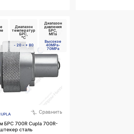
Диапазон
е
Диапазон
давления
ие
температур
БРС,
БРС,
МПа
°C
Высокое
- 20 ~ + 80
40MPa-
70MPa
Сравнить
CUPLA
м БРС 700R Cupla 700R-
 штекер сталь