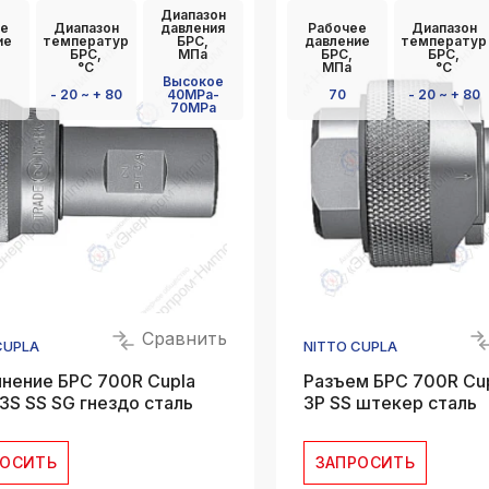
Диапазон
k
е
Диапазон
давления
Рабочее
Диапазон
ksldkfjsdlfkjsls;ldfkgjsdl;kfkфыва
ие
температур
БРС,
давление
температур
БРС,
МПа
БРС,
БРС,
°C
МПа
°C
k
Высокое
- 20 ~ + 80
40MPa-
70
- 20 ~ + 80
ksldkfjsdlfkjsls;ldfkgjsdl;kfkфыва
70MPa
k
ksldkfjsdlfkjsls;ldfkgjsdl;kfkфыва
k
ksldkfjsdlfkjsls;ldfkgjsdl;kfkфыва
k
ksldkfjsdlfkjsls;ldfkgjsdl;kfkфыва
k
Сравнить
ksldkfjsdlfkjsls;ldfkgjsdl;kfkфыва
CUPLA
NITTO CUPLA
нение БРС 700R Cupla
Разъем БРС 700R Cu
3S SS SG гнездо сталь
3P SS штекер сталь
РОСИТЬ
ЗАПРОСИТЬ