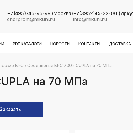
+7(495)745-95-98
(Москва)
+7(3952)45-22-00
(Ирку
enerprom@mikuni.ru
info@mikuni.ru
ИИ
PDF КАТАЛОГИ
НОВОСТИ
КОНТАКТЫ
ДОСТАВКА
ческие БРС
/
Соединения БРС 700R CUPLA на 70 МПа
k
ksldkfjsdlfkjsls;ldfkgjsdl;kfkфыва
CUPLA на 70 МПа
k
ksldkfjsdlfkjsls;ldfkgjsdl;kfkфыва
k
Заказать
ksldkfjsdlfkjsls;ldfkgjsdl;kfkфыва
k
ksldkfjsdlfkjsls;ldfkgjsdl;kfkфыва