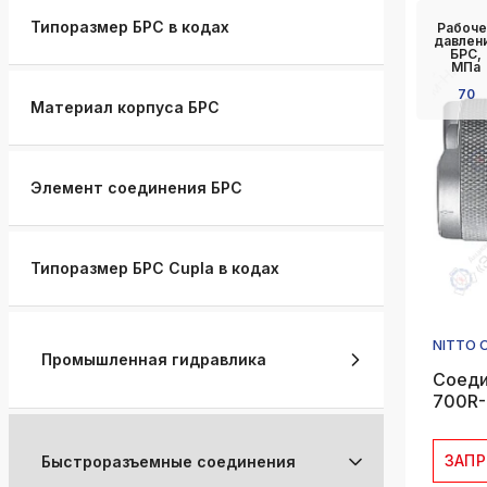
k
Типоразмер БРС в кодах
Рабоче
ksldkfjsdlfkjsls;ldfkgjsdl;kfkфыва
давлен
БРС,
МПа
k
70
ksldkfjsdlfkjsls;ldfkgjsdl;kfkфыва
Материал корпуса БРС
k
ksldkfjsdlfkjsls;ldfkgjsdl;kfkфыва
Элемент соединения БРС
k
ksldkfjsdlfkjsls;ldfkgjsdl;kfkфыва
k
Типоразмер БРС Cupla в кодах
ksldkfjsdlfkjsls;ldfkgjsdl;kfkфыва
k
ksldkfjsdlfkjsls;ldfkgjsdl;kfkфыва
NITTO 
Промышленная гидравлика
Соеди
700R-
ЗАП
Быстроразъемные соединения