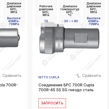
Диапазон
Диапазон
k
давления
Рабочее
Диапазон
давления
ksldkfjsdlfkjsls;ldfkgjsdl;kfkфыва
БРС,
давление
температур
БРС,
МПа
БРС,
БРС,
МПа
МПа
°C
k
Высокое
Высокое
40MPa-
70
- 20 ~ + 80
40MPa-
ksldkfjsdlfkjsls;ldfkgjsdl;kfkфыва
70MPa
70MPa
k
ksldkfjsdlfkjsls;ldfkgjsdl;kfkфыва
k
ksldkfjsdlfkjsls;ldfkgjsdl;kfkфыва
k
ksldkfjsdlfkjsls;ldfkgjsdl;kfkфыва
k
Сравнить
Сравнить
ksldkfjsdlfkjsls;ldfkgjsdl;kfkфыва
NITTO CUPLA
pla 700R-
Соединение БРС 700R Cupla
700R-4S SS SG гнездо сталь
ЗАПРОСИТЬ