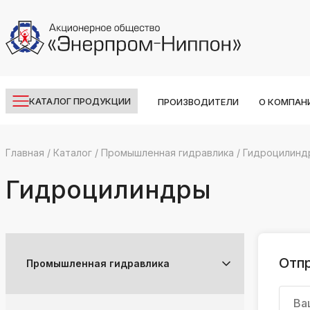
КАТАЛОГ ПРОДУКЦИИ
ПРОИЗВОДИТЕЛИ
О КОМПАН
Главная
/
Каталог
/
Промышленная гидравлика
/
Гидроцилинд
k
ksldkfjsdlfkjsls;ldfkgjsdl;kfkфыва
Гидроцилиндры
k
ksldkfjsdlfkjsls;ldfkgjsdl;kfkфыва
k
ksldkfjsdlfkjsls;ldfkgjsdl;kfkфыва
Отпр
Промышленная гидравлика
k
ksldkfjsdlfkjsls;ldfkgjsdl;kfkфыва