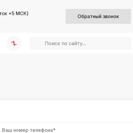
тск +5 МСК)
Обратный звонок
k
ksldkfjsdlfkjsls;ldfkgjsdl;kfkфыва
k
ksldkfjsdlfkjsls;ldfkgjsdl;kfkфыва
k
ksldkfjsdlfkjsls;ldfkgjsdl;kfkфыва
k
ksldkfjsdlfkjsls;ldfkgjsdl;kfkфыва