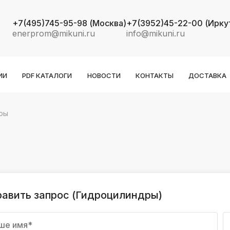
+7(495)745-95-98
(Москва)
+7(3952)45-22-00
(Ирку
enerprom@mikuni.ru
info@mikuni.ru
ИИ
PDF КАТАЛОГИ
НОВОСТИ
КОНТАКТЫ
ДОСТАВКА
ры
k
ksldkfjsdlfkjsls;ldfkgjsdl;kfkфыва
k
ksldkfjsdlfkjsls;ldfkgjsdl;kfkфыва
k
ksldkfjsdlfkjsls;ldfkgjsdl;kfkфыва
авить запрос (Гидроцилиндры)
k
ksldkfjsdlfkjsls;ldfkgjsdl;kfkфыва