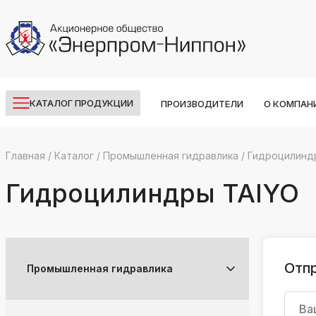
КАТАЛОГ ПРОДУКЦИИ
ПРОИЗВОДИТЕЛИ
О КОМПАН
Главная
/
Каталог
/
Промышленная гидравлика
/
Гидроцилинд
k
ksldkfjsdlfkjsls;ldfkgjsdl;kfkфыва
Гидроцилиндры TAIYO
k
ksldkfjsdlfkjsls;ldfkgjsdl;kfkфыва
k
ksldkfjsdlfkjsls;ldfkgjsdl;kfkфыва
Отпр
Промышленная гидравлика
k
ksldkfjsdlfkjsls;ldfkgjsdl;kfkфыва