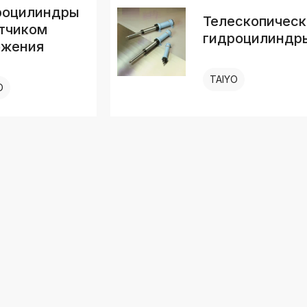
роцилиндры
Телескопическ
тчиком
гидроцилиндр
ожения
TAIYO
O