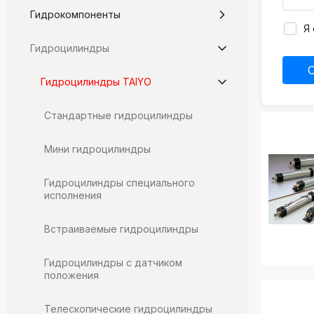
k
Гидрокомпоненты
ksldkfjsdlfkjsls;ldfkgjsdl;kfkфыва
Я 
Гидроцилиндры
k
ksldkfjsdlfkjsls;ldfkgjsdl;kfkфыва
Гидроцилиндры TAIYO
k
ksldkfjsdlfkjsls;ldfkgjsdl;kfkфыва
Стандартные гидроцилиндры
k
ksldkfjsdlfkjsls;ldfkgjsdl;kfkфыва
Мини гидроцилиндры
k
ksldkfjsdlfkjsls;ldfkgjsdl;kfkфыва
Гидроцилиндры специального
исполнения
k
ksldkfjsdlfkjsls;ldfkgjsdl;kfkфыва
Встраиваемые гидроцилиндры
Гидроцилиндры с датчиком
положения
Телескопические гидроцилиндры