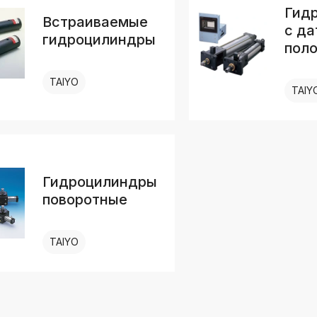
Гид
Встраиваемые
с да
гидроцилиндры
пол
TAIYO
TAIY
Гидроцилиндры
поворотные
TAIYO