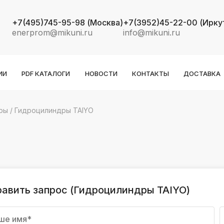
+7(495)745-95-98
(Москва)
+7(3952)45-22-00
(Ирку
enerprom@mikuni.ru
info@mikuni.ru
ИИ
PDF КАТАЛОГИ
НОВОСТИ
КОНТАКТЫ
ДОСТАВКА
ры
/
Гидроцилиндры TAIYO
k
ksldkfjsdlfkjsls;ldfkgjsdl;kfkфыва
k
ksldkfjsdlfkjsls;ldfkgjsdl;kfkфыва
k
ksldkfjsdlfkjsls;ldfkgjsdl;kfkфыва
авить запрос (Гидроцилиндры TAIYO)
k
ksldkfjsdlfkjsls;ldfkgjsdl;kfkфыва