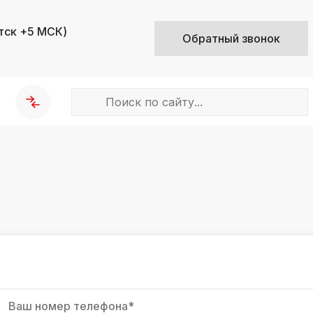
тск +5 МСК)
Обратный звонок
k
ksldkfjsdlfkjsls;ldfkgjsdl;kfkфыва
k
ksldkfjsdlfkjsls;ldfkgjsdl;kfkфыва
k
ksldkfjsdlfkjsls;ldfkgjsdl;kfkфыва
k
ksldkfjsdlfkjsls;ldfkgjsdl;kfkфыва