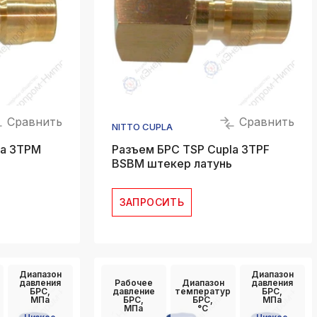
Сравнить
Сравнить
NITTO CUPLA
la 3TPM
Разъем БРС TSP Cupla 3TPF
BSBM штекер латунь
ЗАПРОСИТЬ
Диапазон
Диапазон
давления
Рабочее
Диапазон
давления
БРС,
давление
температур
БРС,
МПа
БРС,
БРС,
МПа
МПа
°C