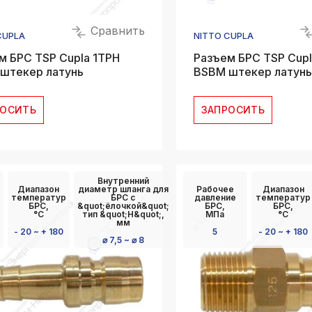
Сравнить
CUPLA
NITTO CUPLA
м БРС TSP Cupla 1TPH
Разъем БРС TSP Cup
штекер латунь
BSBM штекер латунь
РОСИТЬ
ЗАПРОСИТЬ
Внутренний
Диапазон
диаметр шланга для
Рабочее
Диапазон
температур
БРС с
давление
температур
БРС,
&quot;ёлочкой&quot;
БРС,
БРС,
°C
тип &quot;Н&quot;,
МПа
°C
мм
- 20 ~ + 180
5
- 20 ~ + 180
⌀ 7,5 ~ ⌀ 8