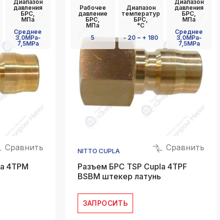
Диапазон
Диапазон
давления
Рабочее
Диапазон
давления
БРС,
давление
температур
БРС,
МПа
БРС,
БРС,
МПа
МПа
°C
Среднее
Среднее
3,0MPa-
5
- 20 ~ + 180
3,0MPa-
7,5MPa
7,5MPa
Сравнить
Сравнить
NITTO CUPLA
la 4TPM
Разъем БРС TSP Cupla 4TPF
BSBM штекер латунь
ЗАПРОСИТЬ