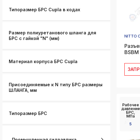
Типоразмер БРС Cupla в кодах
Размер полиуретанового шланга для
NITTO 
БРС с гайкой "N" (мм)
Разъе
BSBM 
Материал корпуса БРС Cupla
ЗАП
Присоединяемые к N типу БРС размеры
ШЛАНГА, мм
Рабочее
давление
БРС,
Типоразмер БРС
МПа
5
Промышленная гидравлика