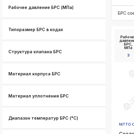
k
Рабочее давление БРС (МПа)
ksldkfjsdlfkjsls;ldfkgjsdl;kfkфыва
БРС со
k
ksldkfjsdlfkjsls;ldfkgjsdl;kfkфыва
Типоразмер БРС в кодах
Рабоче
k
давлен
ksldkfjsdlfkjsls;ldfkgjsdl;kfkфыва
БРС,
МПа
Структура клапана БРС
3
k
ksldkfjsdlfkjsls;ldfkgjsdl;kfkфыва
k
Материал корпуса БРС
ksldkfjsdlfkjsls;ldfkgjsdl;kfkфыва
k
ksldkfjsdlfkjsls;ldfkgjsdl;kfkфыва
Материал уплотнения БРС
Диапазон температур БРС (°C)
NITTO 
Соеди