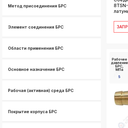
8TSN-
Метод присоединения БРС
латун
ЗАП
Элемент соединения БРС
Области применения БРС
Рабочее
давление
БРС,
Основное назначение БРС
МПа
5
Рабочая (активная) среда БРС
Покрытие корпуса БРС