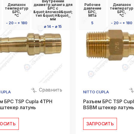
Внутренний
Диапазон
диаметр шланга для
Рабочее
Диапазон
температур
БРС с
давление
температур
БРС,
&quot;ёлочкой&quot;
БРС,
БРС,
°C
тип &quot;Н&quot;,
МПа
°C
мм
- 20 ~ + 180
5
- 20 ~ + 180
⌀ 14 ~ ⌀ 15
Сравнить
CUPLA
NITTO CUPLA
м БРС TSP Cupla 4TPH
Разъем БРС TSP Cup
штекер латунь
BSBM штекер латунь
РОСИТЬ
ЗАПРОСИТЬ