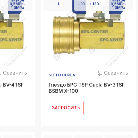
Низкое
Низкое
0,5MPa-
1
- 10 ~ + 120
0,5MPa-
1,0MPa
1,0MPa
Сравнить
Сравнить
NITTO CUPLA
a BV-4TSF
Гнездо БРС TSP Cupla BV-3TSF
BSBM X-100
ЗАПРОСИТЬ