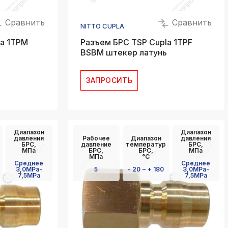
Сравнить
Сравнить
NITTO CUPLA
la 1TPM
Разъем БРС TSP Cupla 1TPF
BSBM штекер латунь
ЗАПРОСИТЬ
Диапазон
Диапазон
давления
Рабочее
Диапазон
давления
БРС,
давление
температур
БРС,
МПа
БРС,
БРС,
МПа
МПа
°C
Среднее
Среднее
3,0MPa-
5
- 20 ~ + 180
3,0MPa-
7,5MPa
7,5MPa