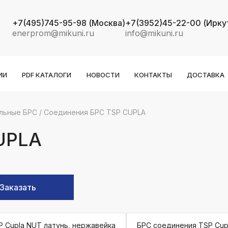
+7(495)745-95-98
(Москва)
+7(3952)45-22-00
(Ирку
enerprom@mikuni.ru
info@mikuni.ru
ИИ
PDF КАТАЛОГИ
НОВОСТИ
КОНТАКТЫ
ДОСТАВКА
льные БРС
/
Соединения БРС TSP CUPLA
k
ksldkfjsdlfkjsls;ldfkgjsdl;kfkфыва
UPLA
k
ksldkfjsdlfkjsls;ldfkgjsdl;kfkфыва
k
Заказать
ksldkfjsdlfkjsls;ldfkgjsdl;kfkфыва
k
ksldkfjsdlfkjsls;ldfkgjsdl;kfkфыва
P Cupla NUT латунь, нержавейка
БРС соединения TSP Cup