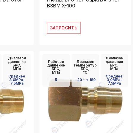
BSBM X-100
ЗАПРОСИТЬ
Диапазон
Диапазон
давления
Рабочее
Диапазон
давления
БРС,
давление
температур
БРС,
МПа
БРС,
БРС,
МПа
МПа
°C
Среднее
Среднее
3,0MPa-
5
- 20 ~ + 180
3,0MPa-
7,5MPa
7,5MPa