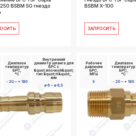
250 BSBM SG гнездо
BSBM X-100
ь
РОСИТЬ
ЗАПРОСИТЬ
Внутренний
Диапазон
диаметр шланга для
Рабочее
Диапазон
температур
БРС с
давление
температур
БРС,
&quot;ёлочкой&quot;
БРС,
БРС,
°C
тип &quot;Н&quot;,
МПа
°C
мм
- 20 ~ + 180
5
- 20 ~ + 180
⌀ 6 ~ ⌀ 6,5