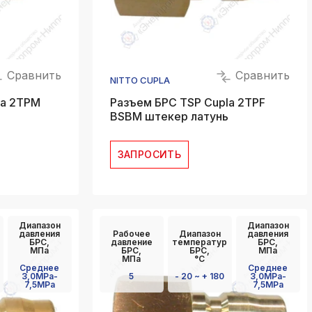
Сравнить
Сравнить
NITTO CUPLA
la 2TPM
Разъем БРС TSP Cupla 2TPF
BSBM штекер латунь
ЗАПРОСИТЬ
Диапазон
Диапазон
давления
Рабочее
Диапазон
давления
БРС,
давление
температур
БРС,
МПа
БРС,
БРС,
МПа
МПа
°C
Среднее
Среднее
3,0MPa-
5
- 20 ~ + 180
3,0MPa-
7,5MPa
7,5MPa