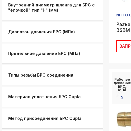
Внутренний диаметр шланга для БРС с
"ёлочкой" тип "Н" (мм)
NITTO 
Разъе
BSBM 
Диапазон давления БРС (МПа)
ЗАП
Предельное давление БРС (МПа)
Типы резьбы БРС соединения
Рабочее
давление
БРС,
МПа
Материал уплотнения БРС Cupla
5
Метод присоединения БРС Cupla