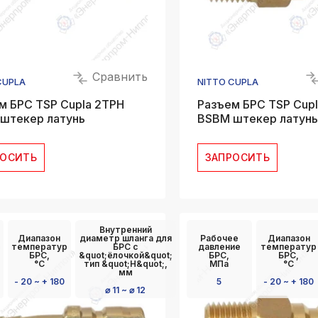
Сравнить
CUPLA
NITTO CUPLA
м БРС TSP Cupla 2TPH
Разъем БРС TSP Cup
штекер латунь
BSBM штекер латунь
РОСИТЬ
ЗАПРОСИТЬ
Внутренний
Диапазон
диаметр шланга для
Рабочее
Диапазон
температур
БРС с
давление
температур
БРС,
&quot;ёлочкой&quot;
БРС,
БРС,
°C
тип &quot;Н&quot;,
МПа
°C
мм
- 20 ~ + 180
5
- 20 ~ + 180
⌀ 11 ~ ⌀ 12