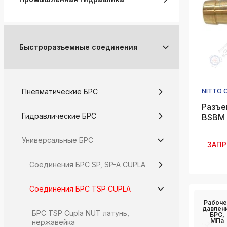
Быстроразъемные соединения
NITTO 
Пневматические БРС
Разъе
Гидравлические БРС
BSBM 
Универсальные БРС
ЗАП
Соединения БРС SP, SP-A CUPLA
Соединения БРС TSP CUPLA
Рабоче
давлен
БРС TSP Cupla NUT латунь,
БРС,
МПа
нержавейка