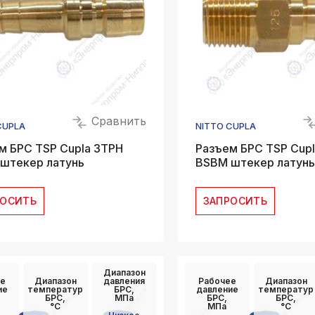
Сравнить
CUPLA
NITTO CUPLA
м БРС TSP Cupla 3TPH
Разъем БРС TSP Cup
штекер латунь
BSBM штекер латунь
РОСИТЬ
ЗАПРОСИТЬ
Диапазон
е
Диапазон
давления
Рабочее
Диапазон
ие
температур
БРС,
давление
температур
БРС,
МПа
БРС,
БРС,
°C
МПа
°C