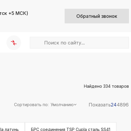
тск +5 МСК)
Обратный звонок
k
ksldkfjsdlfkjsls;ldfkgjsdl;kfkфыва
Найдено
334
товаров
k
ksldkfjsdlfkjsls;ldfkgjsdl;kfkфыва
k
Показать
24
48
96
Сортировать по:
Умолчанию
ksldkfjsdlfkjsls;ldfkgjsdl;kfkфыва
k
ksldkfjsdlfkjsls;ldfkgjsdl;kfkфыва
la латунь
БРС соединения TSP Cupla сталь SS41