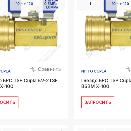
Низкое
- 10 ~ + 120
0,5MPa-
1
- 10 ~ + 120
1,0MPa
Сравнить
CUPLA
NITTO CUPLA
о БРС TSP Cupla BV-2TSF
Гнездо БРС TSP Cupl
X-100
BSBM X-100
РОСИТЬ
ЗАПРОСИТЬ