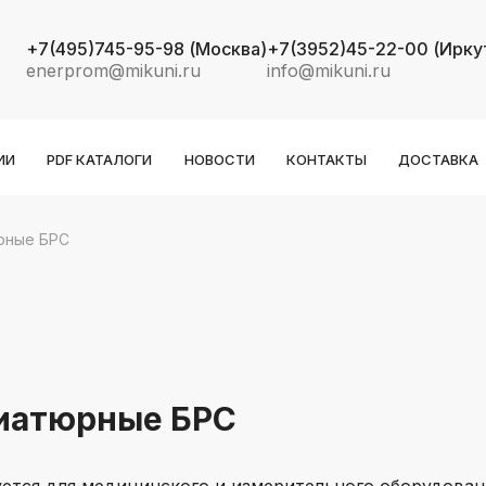
+7(495)745-95-98
(Москва)
+7(3952)45-22-00
(Ирку
enerprom@mikuni.ru
info@mikuni.ru
ИИ
PDF КАТАЛОГИ
НОВОСТИ
КОНТАКТЫ
ДОСТАВКА
рные БРС
k
ksldkfjsdlfkjsls;ldfkgjsdl;kfkфыва
k
ksldkfjsdlfkjsls;ldfkgjsdl;kfkфыва
k
ksldkfjsdlfkjsls;ldfkgjsdl;kfkфыва
иатюрные БРС
k
ksldkfjsdlfkjsls;ldfkgjsdl;kfkфыва