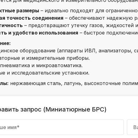
ется для медицинского и измерительного оборудован
k
ктные размеры
– идеально подходят для ограниченно
ksldkfjsdlfkjsls;ldfkgjsdl;kfkфыва
ая точность соединения
– обеспечивают надежную ра
k
тичность
– предотвращают утечку газов, жидкостей и
ksldkfjsdlfkjsls;ldfkgjsdl;kfkфыва
ть и удобство использования
– быстрое подключение
k
ние:
ksldkfjsdlfkjsls;ldfkgjsdl;kfkфыва
инское оборудование (аппараты ИВЛ, анализаторы, си
аторные и измерительные приборы.
k
ksldkfjsdlfkjsls;ldfkgjsdl;kfkфыва
пневматика и микроавтоматика.
ые и исследовательские установки.
k
ksldkfjsdlfkjsls;ldfkgjsdl;kfkфыва
лы:
нержавеющая сталь, латунь, высокоточные полиме
k
ksldkfjsdlfkjsls;ldfkgjsdl;kfkфыва
равить запрос (Миниатюрные БРС)