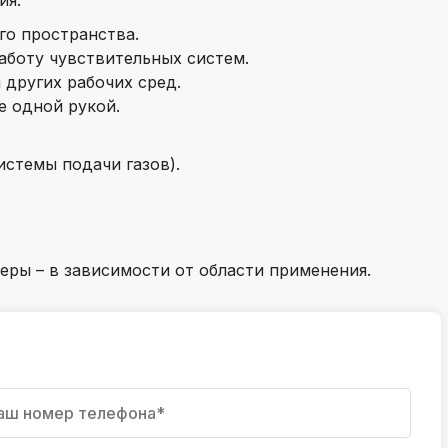
ия.
k
го пространства.
ksldkfjsdlfkjsls;ldfkgjsdl;kfkфыва
боту чувствительных систем.
k
 других рабочих сред.
ksldkfjsdlfkjsls;ldfkgjsdl;kfkфыва
 одной рукой.
k
ksldkfjsdlfkjsls;ldfkgjsdl;kfkфыва
стемы подачи газов).
k
ksldkfjsdlfkjsls;ldfkgjsdl;kfkфыва
k
ksldkfjsdlfkjsls;ldfkgjsdl;kfkфыва
ры – в зависимости от области применения.
k
ksldkfjsdlfkjsls;ldfkgjsdl;kfkфыва