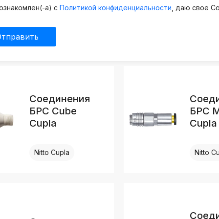
ознакомлен(-а) с
Политикой конфиденциальности
, даю свое С
Отправить
Соединения
Соед
БРС Cube
БРС M
Cupla
Cupla
Nitto Cupla
Nitto C
Соед