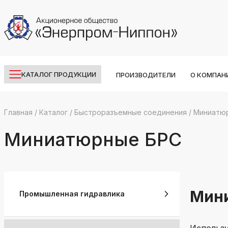
КАТАЛОГ ПРОДУКЦИИ
ПРОИЗВОДИТЕЛИ
О КОМПАН
Главная
/
Каталог
/
Быстроразъемные соединения
/
Миниатю
k
ksldkfjsdlfkjsls;ldfkgjsdl;kfkфыва
Миниатюрные БРС
k
ksldkfjsdlfkjsls;ldfkgjsdl;kfkфыва
k
ksldkfjsdlfkjsls;ldfkgjsdl;kfkфыва
Мин
Промышленная гидравлика
k
ksldkfjsdlfkjsls;ldfkgjsdl;kfkфыва