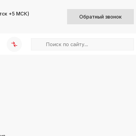
тск +5 МСК)
Обратный звонок
k
ksldkfjsdlfkjsls;ldfkgjsdl;kfkфыва
k
ksldkfjsdlfkjsls;ldfkgjsdl;kfkфыва
k
ksldkfjsdlfkjsls;ldfkgjsdl;kfkфыва
k
ksldkfjsdlfkjsls;ldfkgjsdl;kfkфыва