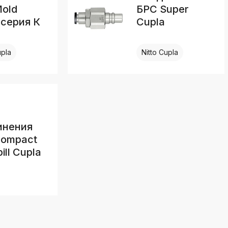
old
БРС Super
 серия К
Cupla
upla
Nitto Cupla
инения
ompact
ill Cupla