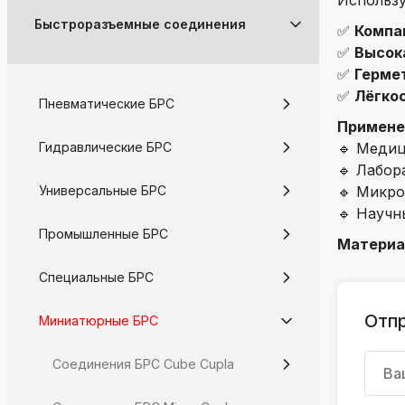
Использу
k
Быстроразъемные соединения
✅
Компа
ksldkfjsdlfkjsls;ldfkgjsdl;kfkфыва
✅
Высок
k
✅
Герме
ksldkfjsdlfkjsls;ldfkgjsdl;kfkфыва
✅
Лёгкос
Пневматические БРС
k
Примене
ksldkfjsdlfkjsls;ldfkgjsdl;kfkфыва
Гидравлические БРС
🔹 Медиц
k
🔹 Лабор
ksldkfjsdlfkjsls;ldfkgjsdl;kfkфыва
Универсальные БРС
🔹 Микро
🔹 Научн
k
Промышленные БРС
ksldkfjsdlfkjsls;ldfkgjsdl;kfkфыва
Материа
k
Специальные БРС
ksldkfjsdlfkjsls;ldfkgjsdl;kfkфыва
Отп
Миниатюрные БРС
Соединения БРС Cube Cupla