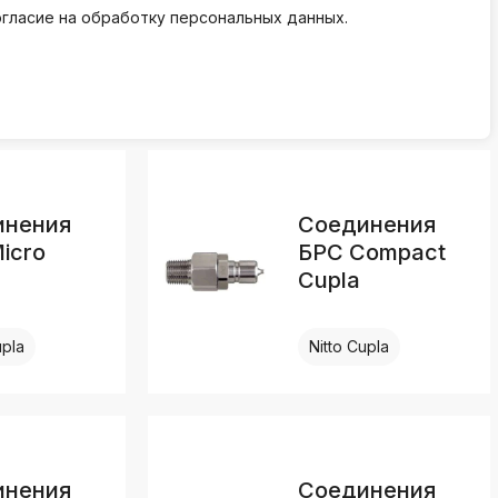
огласие на обработку персональных данных.
инения
Соединения
icro
БРС Compact
Cupla
upla
Nitto Cupla
инения
Соединения