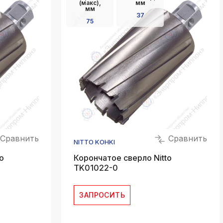
(макс),
мм
мм
37
75
Сравнить
Сравнить
NITTO KOHKI
o
Корончатое сверло Nitto
ТK01022-0
ЗАПРОСИТЬ