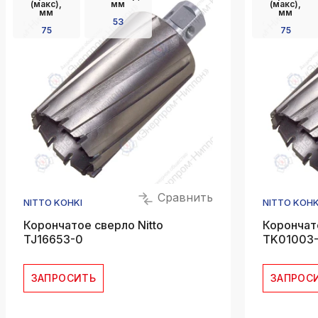
(макс),
мм
(макс),
мм
мм
53
75
75
Сравнить
NITTO KOHKI
NITTO KOHK
Корончатое сверло Nitto
Корончато
TJ16653-0
ТK01003
ЗАПРОСИТЬ
ЗАПРОС