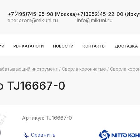
+7(495)745-95-98
(Москва)
+7(3952)45-22-00
(Ирку
enerprom@mikuni.ru
info@mikuni.ru
ИИ
PDF КАТАЛОГИ
НОВОСТИ
КОНТАКТЫ
ДОСТАВКА
абатывающий инструмент
/
Сверла корончатые
/
Сверла коронч
k
ksldkfjsdlfkjsls;ldfkgjsdl;kfkфыва
o TJ16667-0
k
ksldkfjsdlfkjsls;ldfkgjsdl;kfkфыва
k
ksldkfjsdlfkjsls;ldfkgjsdl;kfkфыва
Артикул:
TJ16667-0
k
ksldkfjsdlfkjsls;ldfkgjsdl;kfkфыва
Сравнить