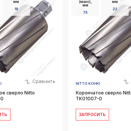
мм
(макс),
мм
мм
18
22
75
Сравнить
I
NITTO KOHKI
е сверло Nitto
Корончатое сверло Nitt
-0
ТK01007-0
ИТЬ
ЗАПРОСИТЬ