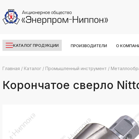
КАТАЛОГ ПРОДУКЦИИ
ПРОИЗВОДИТЕЛИ
О КОМПАН
Главная
/
Каталог
/
Промышленный инструмент
/
Металлообр
k
ksldkfjsdlfkjsls;ldfkgjsdl;kfkфыва
Корончатое сверло Nitt
k
ksldkfjsdlfkjsls;ldfkgjsdl;kfkфыва
k
ksldkfjsdlfkjsls;ldfkgjsdl;kfkфыва
k
ksldkfjsdlfkjsls;ldfkgjsdl;kfkфыва