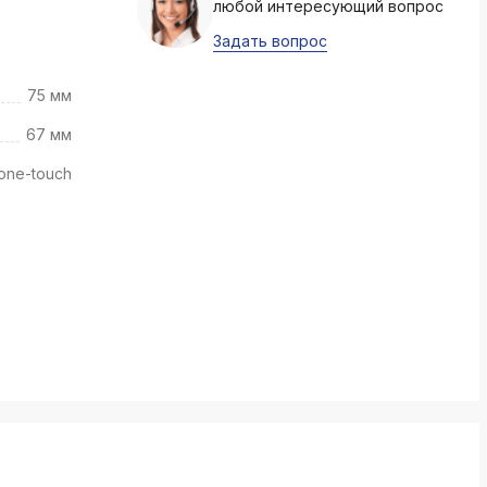
любой интересующий вопрос
k
ksldkfjsdlfkjsls;ldfkgjsdl;kfkфыва
Задать вопрос
k
75 мм
ksldkfjsdlfkjsls;ldfkgjsdl;kfkфыва
67 мм
k
ksldkfjsdlfkjsls;ldfkgjsdl;kfkфыва
 one-touch
k
ksldkfjsdlfkjsls;ldfkgjsdl;kfkфыва
k
ksldkfjsdlfkjsls;ldfkgjsdl;kfkфыва
k
ksldkfjsdlfkjsls;ldfkgjsdl;kfkфыва