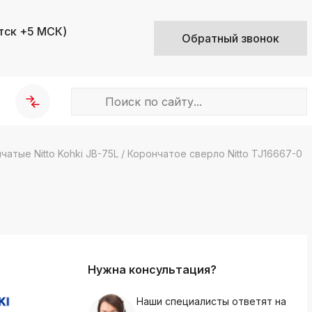
тск +5 МСК)
Обратный звонок
атые Nitto Kohki JB-75L
/
Корончатое сверло Nitto TJ16667-0
k
ksldkfjsdlfkjsls;ldfkgjsdl;kfkфыва
k
ksldkfjsdlfkjsls;ldfkgjsdl;kfkфыва
k
ksldkfjsdlfkjsls;ldfkgjsdl;kfkфыва
Нужна консультация?
k
ksldkfjsdlfkjsls;ldfkgjsdl;kfkфыва
Наши специалисты ответят на