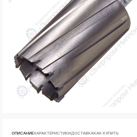
k
ksldkfjsdlfkjsls;ldfkgjsdl;kfkфыва
k
ksldkfjsdlfkjsls;ldfkgjsdl;kfkфыва
k
ksldkfjsdlfkjsls;ldfkgjsdl;kfkфыва
k
ksldkfjsdlfkjsls;ldfkgjsdl;kfkфыва
k
ksldkfjsdlfkjsls;ldfkgjsdl;kfkфыва
k
ksldkfjsdlfkjsls;ldfkgjsdl;kfkфыва
ОПИСАНИЕ
ХАРАКТЕРИСТИКИ
ДОСТАВКА
КАК КУПИТЬ