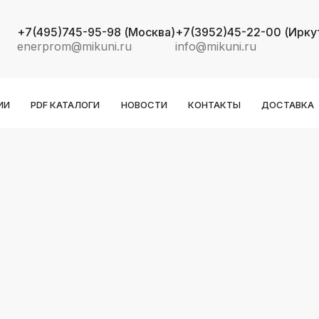
+7(495)745-95-98
(Москва)
+7(3952)45-22-00
(Ирку
enerprom@mikuni.ru
info@mikuni.ru
ИИ
PDF КАТАЛОГИ
НОВОСТИ
КОНТАКТЫ
ДОСТАВКА
k
ksldkfjsdlfkjsls;ldfkgjsdl;kfkфыва
k
ksldkfjsdlfkjsls;ldfkgjsdl;kfkфыва
k
ksldkfjsdlfkjsls;ldfkgjsdl;kfkфыва
k
ksldkfjsdlfkjsls;ldfkgjsdl;kfkфыва