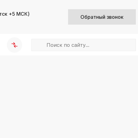
тск +5 МСК)
Обратный звонок
k
ksldkfjsdlfkjsls;ldfkgjsdl;kfkфыва
k
ksldkfjsdlfkjsls;ldfkgjsdl;kfkфыва
k
ksldkfjsdlfkjsls;ldfkgjsdl;kfkфыва
k
ksldkfjsdlfkjsls;ldfkgjsdl;kfkфыва