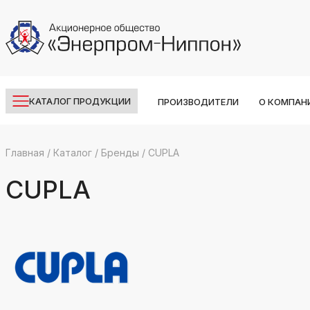
КАТАЛОГ ПРОДУКЦИИ
ПРОИЗВОДИТЕЛИ
О КОМПАН
Главная
/
Каталог
/
Бренды
/
CUPLA
k
ksldkfjsdlfkjsls;ldfkgjsdl;kfkфыва
CUPLA
k
ksldkfjsdlfkjsls;ldfkgjsdl;kfkфыва
k
ksldkfjsdlfkjsls;ldfkgjsdl;kfkфыва
k
ksldkfjsdlfkjsls;ldfkgjsdl;kfkфыва