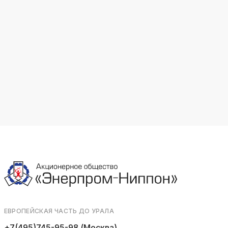
k
ksldkfjsdlfkjsls;ldfkgjsdl;kfkфыва
k
ksldkfjsdlfkjsls;ldfkgjsdl;kfkфыва
k
ksldkfjsdlfkjsls;ldfkgjsdl;kfkфыва
k
ksldkfjsdlfkjsls;ldfkgjsdl;kfkфыва
k
ksldkfjsdlfkjsls;ldfkgjsdl;kfkфыва
k
ksldkfjsdlfkjsls;ldfkgjsdl;kfkфыва
ЕВРОПЕЙСКАЯ ЧАСТЬ ДО УРАЛА
+7(495)745-95-98 (Москва)