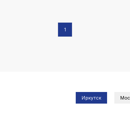
k
ksldkfjsdlfkjsls;ldfkgjsdl;kfkфыва
k
ksldkfjsdlfkjsls;ldfkgjsdl;kfkфыва
1
k
ksldkfjsdlfkjsls;ldfkgjsdl;kfkфыва
k
ksldkfjsdlfkjsls;ldfkgjsdl;kfkфыва
k
ksldkfjsdlfkjsls;ldfkgjsdl;kfkфыва
k
ksldkfjsdlfkjsls;ldfkgjsdl;kfkфыва
Иркутск
Мос