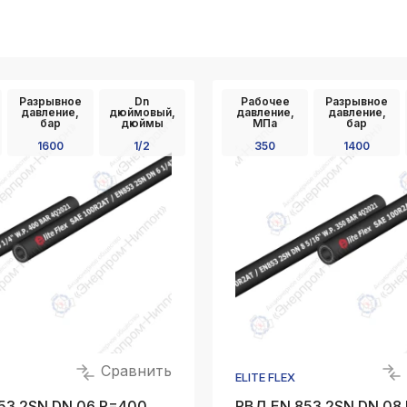
k
ksldkfjsdlfkjsls;ldfkgjsdl;kfkфыва
k
ksldkfjsdlfkjsls;ldfkgjsdl;kfkфыва
Разрывное
Dn
Рабочее
Разрывное
давление,
дюймовый,
давление,
давление,
k
бар
дюймы
МПа
бар
ksldkfjsdlfkjsls;ldfkgjsdl;kfkфыва
1600
1/2
350
1400
k
ksldkfjsdlfkjsls;ldfkgjsdl;kfkфыва
k
ksldkfjsdlfkjsls;ldfkgjsdl;kfkфыва
k
ksldkfjsdlfkjsls;ldfkgjsdl;kfkфыва
Сравнить
ELITE FLEX
53 2SN DN 06 P=400
РВД EN 853 2SN DN 08