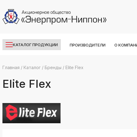
КАТАЛОГ ПРОДУКЦИИ
ПРОИЗВОДИТЕЛИ
О КОМПАН
Главная
/
Каталог
/
Бренды
/
Elite Flex
k
ksldkfjsdlfkjsls;ldfkgjsdl;kfkфыва
Elite Flex
k
ksldkfjsdlfkjsls;ldfkgjsdl;kfkфыва
k
ksldkfjsdlfkjsls;ldfkgjsdl;kfkфыва
k
ksldkfjsdlfkjsls;ldfkgjsdl;kfkфыва