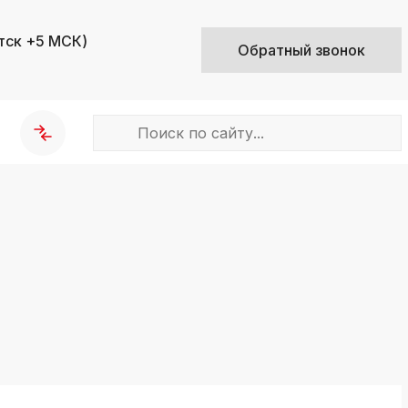
тск +5 МСК)
Обратный звонок
k
ksldkfjsdlfkjsls;ldfkgjsdl;kfkфыва
k
ksldkfjsdlfkjsls;ldfkgjsdl;kfkфыва
k
ksldkfjsdlfkjsls;ldfkgjsdl;kfkфыва
k
ksldkfjsdlfkjsls;ldfkgjsdl;kfkфыва