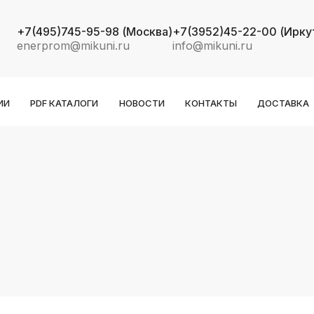
+7(495)745-95-98
(Москва)
+7(3952)45-22-00
(Ирку
enerprom@mikuni.ru
info@mikuni.ru
ИИ
PDF КАТАЛОГИ
НОВОСТИ
КОНТАКТЫ
ДОСТАВКА
k
ksldkfjsdlfkjsls;ldfkgjsdl;kfkфыва
k
ksldkfjsdlfkjsls;ldfkgjsdl;kfkфыва
k
ksldkfjsdlfkjsls;ldfkgjsdl;kfkфыва
k
ksldkfjsdlfkjsls;ldfkgjsdl;kfkфыва