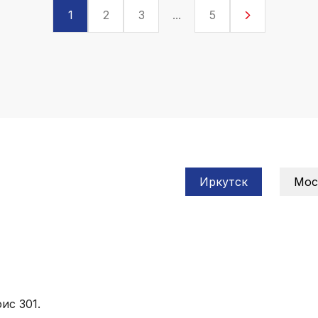
1
2
3
...
5
Иркутск
Мос
ис 301.