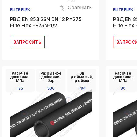
Сравнить
ELITE FLEX
ELITE FLEX
РВД EN 853 2SN DN 12 P=275
РВД EN 8
Elite Flex EF2SN-1/2
Elite Fle
ЗАПРОСИТЬ
ЗАПРОС
Рабочее
Разрывное
Dn
Рабочее
давление,
давление,
дюймовый,
давление,
МПа
бар
дюймы
МПа
125
500
1 1/4
90