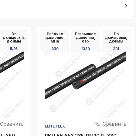
k
ksldkfjsdlfkjsls;ldfkgjsdl;kfkфыва
k
ksldkfjsdlfkjsls;ldfkgjsdl;kfkфыва
Dn
Рабочее
Разрывное
Dn
дюймовый,
давление,
давление,
дюймовый,
k
дюймы
МПа
бар
дюймы
ksldkfjsdlfkjsls;ldfkgjsdl;kfkфыва
5/16
330
1320
3/4
k
ksldkfjsdlfkjsls;ldfkgjsdl;kfkфыва
k
ksldkfjsdlfkjsls;ldfkgjsdl;kfkфыва
k
ksldkfjsdlfkjsls;ldfkgjsdl;kfkфыва
Сравнить
Сравнить
ELITE FLEX
 P=350
РВД EN 853 2SN DN 10 P=330