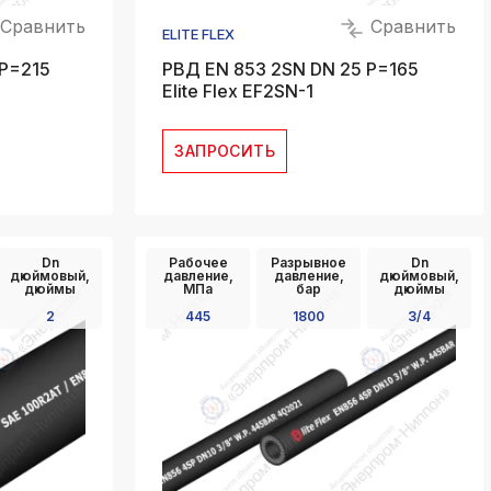
Сравнить
Сравнить
ELITE FLEX
 P=215
РВД EN 853 2SN DN 25 P=165
Elite Flex EF2SN-1
ЗАПРОСИТЬ
Dn
Рабочее
Разрывное
Dn
дюймовый,
давление,
давление,
дюймовый,
дюймы
МПа
бар
дюймы
2
445
1800
3/4