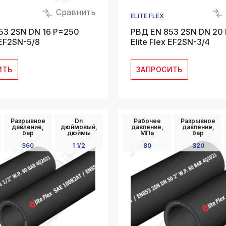
Сравнить
ELITE FLEX
53 2SN DN 16 P=250
РВД EN 853 2SN DN 20
x EF2SN-5/8
Elite Flex EF2SN-3/4
ИТЬ
ЗАПРОСИТЬ
Разрывное
Dn
Рабочее
Разрывное
давление,
дюймовый,
давление,
давление,
бар
дюймы
МПа
бар
360
1 1/2
80
320