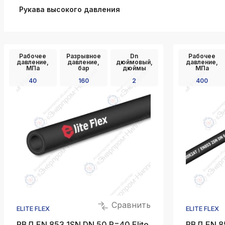
Рукава высокого давления
k
ksldkfjsdlfkjsls;ldfkgjsdl;kfkфыва
k
ksldkfjsdlfkjsls;ldfkgjsdl;kfkфыва
Рабочее
Разрывное
Dn
Рабочее
давление,
давление,
дюймовый,
давление,
k
МПа
бар
дюймы
МПа
ksldkfjsdlfkjsls;ldfkgjsdl;kfkфыва
40
160
2
400
k
ksldkfjsdlfkjsls;ldfkgjsdl;kfkфыва
k
ksldkfjsdlfkjsls;ldfkgjsdl;kfkфыва
k
ksldkfjsdlfkjsls;ldfkgjsdl;kfkфыва
Сравнить
ELITE FLEX
ELITE FLEX
РВД EN 853 1SN DN 50 P=40 Elite
РВД EN 8