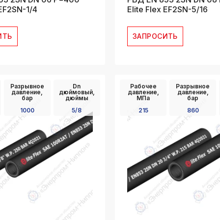
 EF2SN-1/4
Elite Flex EF2SN-5/16
ИТЬ
ЗАПРОСИТЬ
Разрывное
Dn
Рабочее
Разрывное
давление,
дюймовый,
давление,
давление,
бар
дюймы
МПа
бар
1000
5/8
215
860