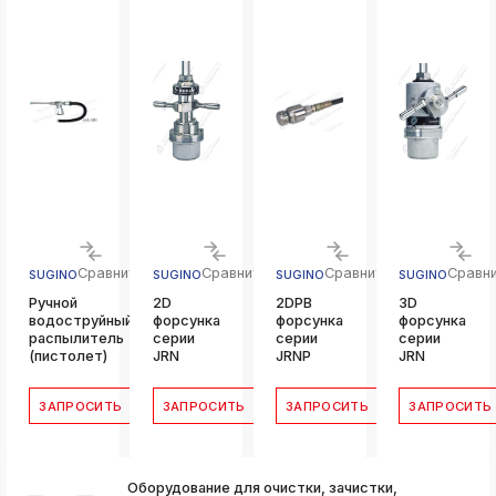
ksldkfjsdlfkjsls;ldfkgjsdl;kfkфыва
k
ksldkfjsdlfkjsls;ldfkgjsdl;kfkфыва
k
ksldkfjsdlfkjsls;ldfkgjsdl;kfkфыва
k
ksldkfjsdlfkjsls;ldfkgjsdl;kfkфыва
k
ksldkfjsdlfkjsls;ldfkgjsdl;kfkфыва
k
ksldkfjsdlfkjsls;ldfkgjsdl;kfkфыва
Сравнить
Сравнить
Сравнить
Сравн
SUGINO
SUGINO
SUGINO
SUGINO
k
Ручной
2D
2DPB
3D
ksldkfjsdlfkjsls;ldfkgjsdl;kfkфыва
водоструйный
форсунка
форсунка
форсунка
распылитель
серии
серии
серии
(пистолет)
JRN
JRNP
JRN
ЗАПРОСИТЬ
ЗАПРОСИТЬ
ЗАПРОСИТЬ
ЗАПРОСИТЬ
Оборудование для очистки, зачистки,