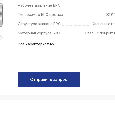
k
Рабочее давление БРС
ksldkfjsdlfkjsls;ldfkgjsdl;kfkфыва
Типоразмер БРС в кодах
02 (1
k
ksldkfjsdlfkjsls;ldfkgjsdl;kfkфыва
Структура клапана БРС
Клапаны отс
Материал корпуса БРС
Сталь с покрыти
k
ksldkfjsdlfkjsls;ldfkgjsdl;kfkфыва
Все характеристики
k
ksldkfjsdlfkjsls;ldfkgjsdl;kfkфыва
k
ksldkfjsdlfkjsls;ldfkgjsdl;kfkфыва
k
Отправить запрос
ksldkfjsdlfkjsls;ldfkgjsdl;kfkфыва