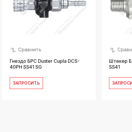
Сравнить
Сравн
Гнездо БРС Duster Cupla DCS-
Штекер Б
40PH SS41 SG
SS41
ЗАПРОСИТЬ
ЗАПРОС