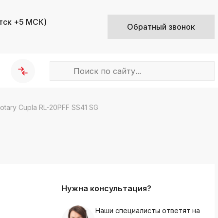
тск +5 МСК)
Обратный звонок
tary Cupla RL-20PFF SS41 SG
k
ksldkfjsdlfkjsls;ldfkgjsdl;kfkфыва
k
ksldkfjsdlfkjsls;ldfkgjsdl;kfkфыва
k
ksldkfjsdlfkjsls;ldfkgjsdl;kfkфыва
Нужна консультация?
k
ksldkfjsdlfkjsls;ldfkgjsdl;kfkфыва
Наши специалисты ответят на