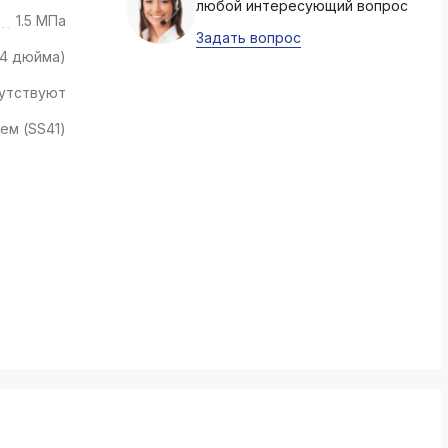
любой интересующий вопрос
k
1.5 МПа
ksldkfjsdlfkjsls;ldfkgjsdl;kfkфыва
Задать вопрос
/4 дюйма)
k
ksldkfjsdlfkjsls;ldfkgjsdl;kfkфыва
утствуют
ем (SS41)
k
ksldkfjsdlfkjsls;ldfkgjsdl;kfkфыва
k
ksldkfjsdlfkjsls;ldfkgjsdl;kfkфыва
k
ksldkfjsdlfkjsls;ldfkgjsdl;kfkфыва
k
ksldkfjsdlfkjsls;ldfkgjsdl;kfkфыва