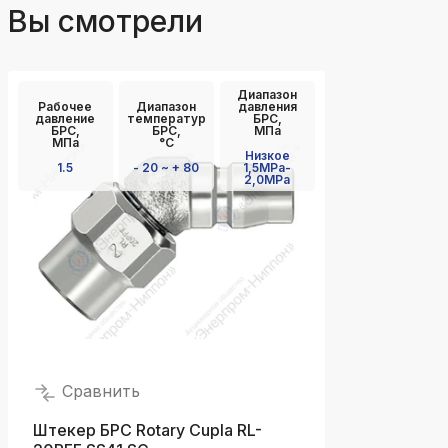
Вы смотрели
Диапазон
Рабочее
Диапазон
давления
давление
температур
БРС,
БРС,
БРС,
МПа
МПа
°C
Низкое
1.5
- 20 ~ + 80
1,5MPa-
2,0MPa
Сравнить
Штекер БРС Rotary Cupla RL-