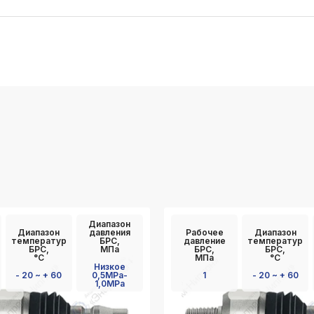
Диапазон
Диапазон
давления
Рабочее
Диапазон
температур
БРС,
давление
температур
БРС,
МПа
БРС,
БРС,
°C
МПа
°C
Низкое
- 20 ~ + 60
0,5MPa-
1
- 20 ~ + 60
1,0MPa