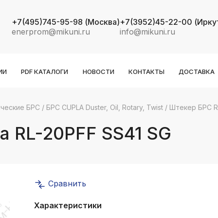
+7(495)745-95-98
(Москва)
+7(3952)45-22-00
(Ирку
enerprom@mikuni.ru
info@mikuni.ru
ИИ
PDF КАТАЛОГИ
НОВОСТИ
КОНТАКТЫ
ДОСТАВКА
ческие БРС
/
БРС CUPLA Duster, Oil, Rotary, Twist
/
Штекер БРС Ro
k
ksldkfjsdlfkjsls;ldfkgjsdl;kfkфыва
a RL-20PFF SS41 SG
k
ksldkfjsdlfkjsls;ldfkgjsdl;kfkфыва
k
ksldkfjsdlfkjsls;ldfkgjsdl;kfkфыва
Сравнить
k
Характеристики
ksldkfjsdlfkjsls;ldfkgjsdl;kfkфыва