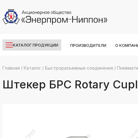
КАТАЛОГ ПРОДУКЦИИ
ПРОИЗВОДИТЕЛИ
О КОМПАН
Главная
/
Каталог
/
Быстроразъемные соединения
/
Пневмати
k
ksldkfjsdlfkjsls;ldfkgjsdl;kfkфыва
Штекер БРС Rotary Cupl
k
ksldkfjsdlfkjsls;ldfkgjsdl;kfkфыва
k
ksldkfjsdlfkjsls;ldfkgjsdl;kfkфыва
k
ksldkfjsdlfkjsls;ldfkgjsdl;kfkфыва