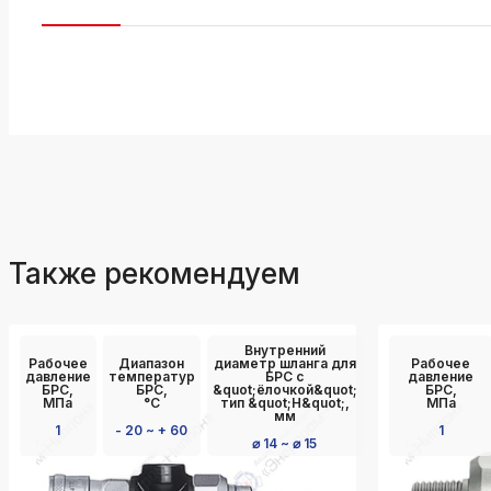
Также рекомендуем
Внутренний
Рабочее
Диапазон
диаметр шланга для
Рабочее
давление
температур
БРС с
давление
БРС,
БРС,
&quot;ёлочкой&quot;
БРС,
МПа
°C
тип &quot;Н&quot;,
МПа
мм
1
- 20 ~ + 60
1
⌀ 14 ~ ⌀ 15