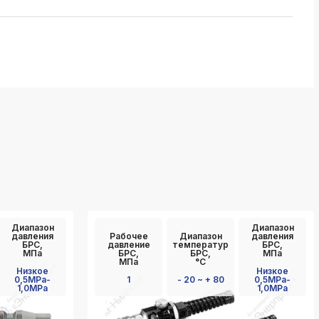
Диапазон
Диапазон
давления
Рабочее
Диапазон
давления
БРС,
давление
температур
БРС,
МПа
БРС,
БРС,
МПа
МПа
°C
Низкое
Низкое
0,5MPa-
1
- 20 ~ + 80
0,5MPa-
1,0MPa
1,0MPa