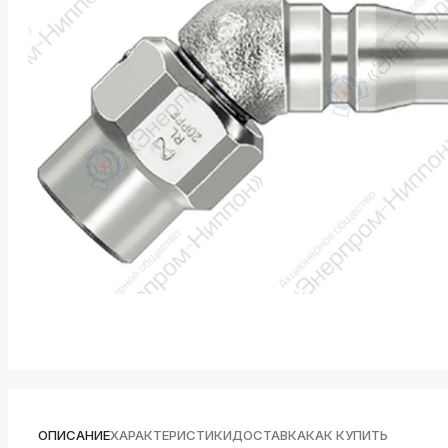
k
ksldkfjsdlfkjsls;ldfkgjsdl;kfkфыва
k
ksldkfjsdlfkjsls;ldfkgjsdl;kfkфыва
k
ksldkfjsdlfkjsls;ldfkgjsdl;kfkфыва
k
ksldkfjsdlfkjsls;ldfkgjsdl;kfkфыва
k
ksldkfjsdlfkjsls;ldfkgjsdl;kfkфыва
k
ksldkfjsdlfkjsls;ldfkgjsdl;kfkфыва
ОПИСАНИЕ
ХАРАКТЕРИСТИКИ
ДОСТАВКА
КАК КУПИТЬ