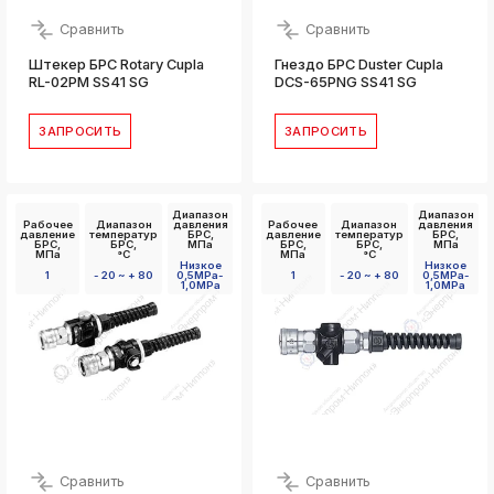
Сравнить
Сравнить
Штекер БРС Rotary Cupla
Гнездо БРС Duster Cupla
RL-02PM SS41 SG
DCS-65PNG SS41 SG
ЗАПРОСИТЬ
ЗАПРОСИТЬ
Диапазон
Диапазон
Рабочее
Диапазон
давления
Рабочее
Диапазон
давления
давление
температур
БРС,
давление
температур
БРС,
БРС,
БРС,
МПа
БРС,
БРС,
МПа
МПа
°C
МПа
°C
Низкое
Низкое
1
- 20 ~ + 80
0,5MPa-
1
- 20 ~ + 80
0,5MPa-
1,0MPa
1,0MPa
Сравнить
Сравнить