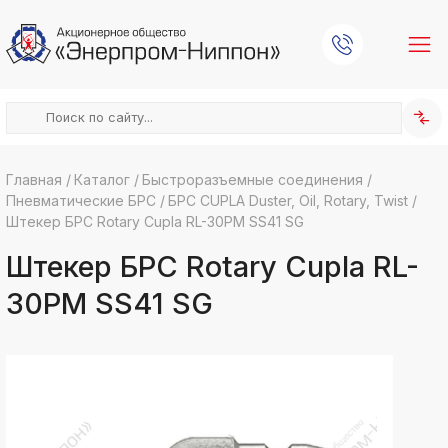
Главная
/
Каталог
/
Быстроразъемные соединения
/
Пневматические БРС
/
БРС CUPLA Duster, Oil, Rotary, Twist
/
k
ksldkfjsdlfkjsls;ldfkgjsdl;kfkфыва
Штекер БРС Rotary Cupla RL-30PM SS41 SG
k
Штекер БРС Rotary Cupla RL-
ksldkfjsdlfkjsls;ldfkgjsdl;kfkфыва
k
30PM SS41 SG
ksldkfjsdlfkjsls;ldfkgjsdl;kfkфыва
k
ksldkfjsdlfkjsls;ldfkgjsdl;kfkфыва
k
ksldkfjsdlfkjsls;ldfkgjsdl;kfkфыва
k
ksldkfjsdlfkjsls;ldfkgjsdl;kfkфыва