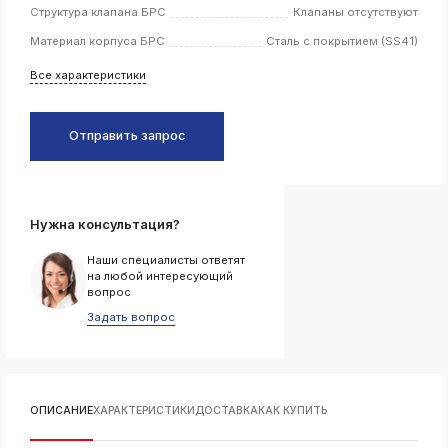
Структура клапана БРС
Клапаны отсутствуют
k
Материал корпуса БРС
Сталь с покрытием (SS41)
ksldkfjsdlfkjsls;ldfkgjsdl;kfkфыва
k
Все характеристики
ksldkfjsdlfkjsls;ldfkgjsdl;kfkфыва
k
ksldkfjsdlfkjsls;ldfkgjsdl;kfkфыва
Отправить запрос
k
ksldkfjsdlfkjsls;ldfkgjsdl;kfkфыва
k
ksldkfjsdlfkjsls;ldfkgjsdl;kfkфыва
Нужна консультация?
Наши специалисты ответят
на любой интересующий
вопрос
k
Задать вопрос
ksldkfjsdlfkjsls;ldfkgjsdl;kfkфыва
k
ksldkfjsdlfkjsls;ldfkgjsdl;kfkфыва
k
ksldkfjsdlfkjsls;ldfkgjsdl;kfkфыва
ОПИСАНИЕ
ХАРАКТЕРИСТИКИ
ДОСТАВКА
КАК КУПИТЬ
k