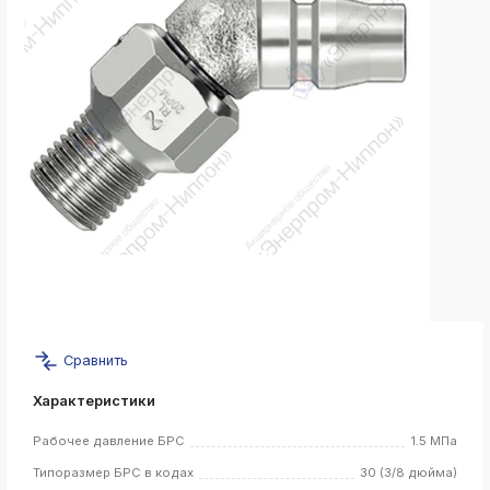
k
ksldkfjsdlfkjsls;ldfkgjsdl;kfkфыва
k
ksldkfjsdlfkjsls;ldfkgjsdl;kfkфыва
k
ksldkfjsdlfkjsls;ldfkgjsdl;kfkфыва
k
ksldkfjsdlfkjsls;ldfkgjsdl;kfkфыва
k
ksldkfjsdlfkjsls;ldfkgjsdl;kfkфыва
k
ksldkfjsdlfkjsls;ldfkgjsdl;kfkфыва
Сравнить
k
ksldkfjsdlfkjsls;ldfkgjsdl;kfkфыва
Характеристики
k
ksldkfjsdlfkjsls;ldfkgjsdl;kfkфыва
Рабочее давление БРС
1.5 МПа
Типоразмер БРС в кодах
30 (3/8 дюйма)
k
ksldkfjsdlfkjsls;ldfkgjsdl;kfkфыва