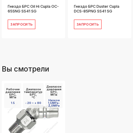
Гнездо БРС Oil Hi Cupla OC-
Гнездо БРС Duster Cupla
65SNG SS41 SG
DCS-85PNG SS41 SG
ЗАПРОСИТЬ
ЗАПРОСИТЬ
Вы смотрели
Диапазон
Рабочее
Диапазон
давления
давление
температур
БРС,
БРС,
БРС,
МПа
МПа
°C
Низкое
1.5
- 20 ~ + 80
1,5MPa-
2,0MPa