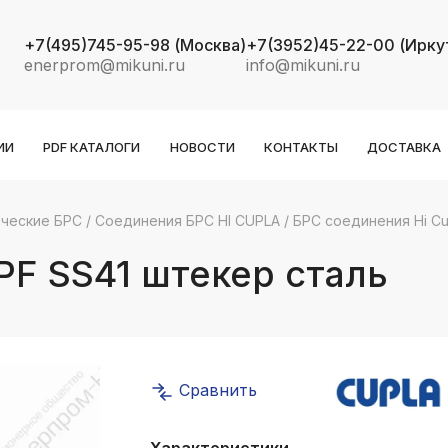
+7(495)745-95-98
(Москва)
+7(3952)45-22-00
(Ирку
enerprom@mikuni.ru
info@mikuni.ru
ИИ
PDF КАТАЛОГИ
НОВОСТИ
КОНТАКТЫ
ДОСТАВКА
ческие БРС
/
Соединения БРС HI CUPLA
/
БРС соединения Hi Cu
k
ksldkfjsdlfkjsls;ldfkgjsdl;kfkфыва
PF SS41 штекер сталь
k
ksldkfjsdlfkjsls;ldfkgjsdl;kfkфыва
k
ksldkfjsdlfkjsls;ldfkgjsdl;kfkфыва
Сравнить
k
ksldkfjsdlfkjsls;ldfkgjsdl;kfkфыва
Характеристики