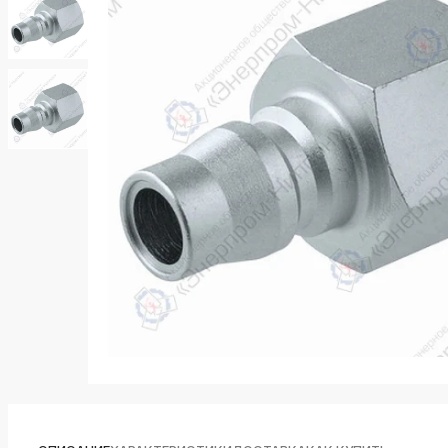
k
ksldkfjsdlfkjsls;ldfkgjsdl;kfkфыва
k
ksldkfjsdlfkjsls;ldfkgjsdl;kfkфыва
k
ksldkfjsdlfkjsls;ldfkgjsdl;kfkфыва
k
ksldkfjsdlfkjsls;ldfkgjsdl;kfkфыва
k
ksldkfjsdlfkjsls;ldfkgjsdl;kfkфыва
k
ksldkfjsdlfkjsls;ldfkgjsdl;kfkфыва