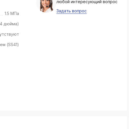
любой интересующий вопрос
k
ksldkfjsdlfkjsls;ldfkgjsdl;kfkфыва
Задать вопрос
1.5 МПа
k
/4 дюйма)
ksldkfjsdlfkjsls;ldfkgjsdl;kfkфыва
утствуют
k
ksldkfjsdlfkjsls;ldfkgjsdl;kfkфыва
ем (SS41)
k
ksldkfjsdlfkjsls;ldfkgjsdl;kfkфыва
k
ksldkfjsdlfkjsls;ldfkgjsdl;kfkфыва
k
ksldkfjsdlfkjsls;ldfkgjsdl;kfkфыва