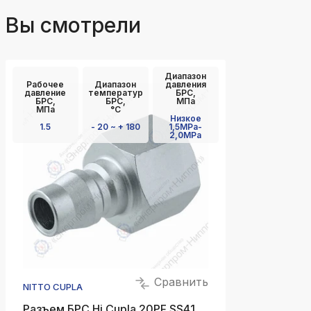
Вы смотрели
Диапазон
Рабочее
Диапазон
давления
давление
температур
БРС,
БРС,
БРС,
МПа
МПа
°C
Низкое
1.5
- 20 ~ + 180
1,5MPa-
2,0MPa
Сравнить
NITTO CUPLA
Разъем БРС Hi Cupla 20PF SS41