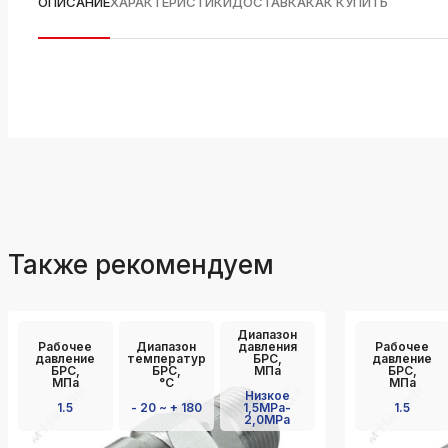
ОПИСАНИЕ
ХАРАКТЕРИСТИКИ
ДОСТАВКА
КАК КУПИТЬ
Также рекомендуем
Диапазон
Рабочее
Диапазон
давления
Рабочее
давление
температур
БРС,
давление
БРС,
БРС,
МПа
БРС,
МПа
°C
МПа
Низкое
1.5
- 20 ~ + 180
1,5MPa-
1.5
2,0MPa