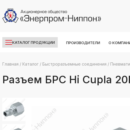
КАТАЛОГ ПРОДУКЦИИ
ПРОИЗВОДИТЕЛИ
О КОМПАН
Главная
/
Каталог
/
Быстроразъемные соединения
/
Пневмати
k
ksldkfjsdlfkjsls;ldfkgjsdl;kfkфыва
Разъем БРС Hi Cupla 20
k
ksldkfjsdlfkjsls;ldfkgjsdl;kfkфыва
k
ksldkfjsdlfkjsls;ldfkgjsdl;kfkфыва
k
ksldkfjsdlfkjsls;ldfkgjsdl;kfkфыва