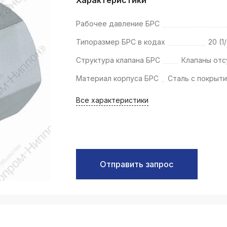
k
ksldkfjsdlfkjsls;ldfkgjsdl;kfkфыва
Рабочее давление БРС
k
Типоразмер БРС в кодах
20 (1
ksldkfjsdlfkjsls;ldfkgjsdl;kfkфыва
Структура клапана БРС
Клапаны отс
k
ksldkfjsdlfkjsls;ldfkgjsdl;kfkфыва
Материал корпуса БРС
Сталь с покрыти
k
Все характеристики
ksldkfjsdlfkjsls;ldfkgjsdl;kfkфыва
k
ksldkfjsdlfkjsls;ldfkgjsdl;kfkфыва
k
ksldkfjsdlfkjsls;ldfkgjsdl;kfkфыва
Отправить запрос