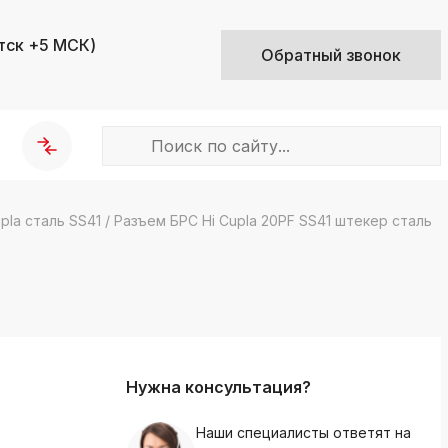
тск +5 МСК)
Обратный звонок
pla сталь SS41
/
Разъем БРС Hi Cupla 20PF SS41 штекер сталь
k
ksldkfjsdlfkjsls;ldfkgjsdl;kfkфыва
k
ksldkfjsdlfkjsls;ldfkgjsdl;kfkфыва
k
ksldkfjsdlfkjsls;ldfkgjsdl;kfkфыва
Нужна консультация?
k
ksldkfjsdlfkjsls;ldfkgjsdl;kfkфыва
Наши специалисты ответят на