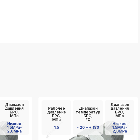
Диапазон
Диапазон
давления
Рабочее
Диапазон
давления
БРС,
давление
температур
БРС,
МПа
БРС,
БРС,
МПа
МПа
°C
Низкое
Низкое
1,5MPa-
1.5
- 20 ~ + 180
1,5MPa-
2,0MPa
2,0MPa