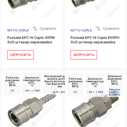
Сравнить
Сравнить
NITTO CUPLA
NITTO CUPLA
Разъем БРС Hi Cupla 40PM
Разъем БРС Hi Cupla 600PH
SUS штекер нержавейка
SUS штекер нержавейка
ЗАПРОСИТЬ
ЗАПРОСИТЬ
Внутренний диаметр
Диапазон
Рабочее
Диапазон
шланга для БРС с
Рабочее
Диапазон
давления
давление
температур
&quot;ёлочкой&quot;
давление
температур
БРС,
БРС,
БРС,
тип &quot;Н&quot;,
БРС,
БРС,
МПа
МПа
°C
мм
МПа
°C
Низкое
1.5
- 20 ~ + 180
⌀ 11 ~ ⌀ 12
1.5
- 20 ~ + 180
1,5MPa-
2,0MPa