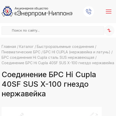
Главная
/
Каталог
/
Быстроразъемные соединения
/
Пневматические БРС
/
БРС HI CUPLA (нержавейка и латунь)
/
k
ksldkfjsdlfkjsls;ldfkgjsdl;kfkфыва
БРС соединения Hi Cupla сталь SUS нержавеющая
/
Соединение БРС Hi Cupla 40SF SUS X-100 гнездо нержавейка
k
ksldkfjsdlfkjsls;ldfkgjsdl;kfkфыва
Соединение БРС Hi Cupla
k
ksldkfjsdlfkjsls;ldfkgjsdl;kfkфыва
40SF SUS X-100 гнездо
k
ksldkfjsdlfkjsls;ldfkgjsdl;kfkфыва
нержавейка
k
ksldkfjsdlfkjsls;ldfkgjsdl;kfkфыва
k
ksldkfjsdlfkjsls;ldfkgjsdl;kfkфыва