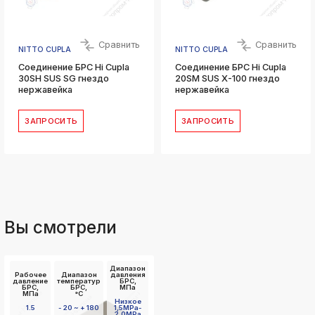
Сравнить
Сравнить
NITTO CUPLA
NITTO CUPLA
Соединение БРС Hi Cupla
Соединение БРС Hi Cupla
30SH SUS SG гнездо
20SM SUS X-100 гнездо
нержавейка
нержавейка
ЗАПРОСИТЬ
ЗАПРОСИТЬ
Вы смотрели
Диапазон
Рабочее
Диапазон
давления
давление
температур
БРС,
БРС,
БРС,
МПа
МПа
°C
Низкое
1.5
- 20 ~ + 180
1,5MPa-
2,0MPa