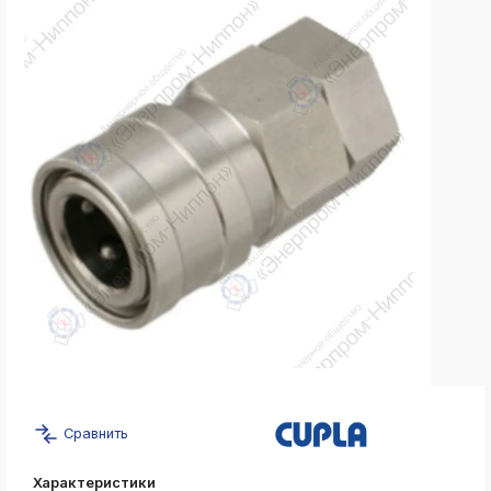
k
ksldkfjsdlfkjsls;ldfkgjsdl;kfkфыва
k
ksldkfjsdlfkjsls;ldfkgjsdl;kfkфыва
k
ksldkfjsdlfkjsls;ldfkgjsdl;kfkфыва
k
ksldkfjsdlfkjsls;ldfkgjsdl;kfkфыва
k
ksldkfjsdlfkjsls;ldfkgjsdl;kfkфыва
k
ksldkfjsdlfkjsls;ldfkgjsdl;kfkфыва
k
ksldkfjsdlfkjsls;ldfkgjsdl;kfkфыва
k
Сравнить
ksldkfjsdlfkjsls;ldfkgjsdl;kfkфыва
k
Характеристики
ksldkfjsdlfkjsls;ldfkgjsdl;kfkфыва