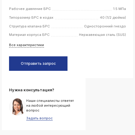
Рабочее давление БРС
1.5 МПа
k
ksldkfjsdlfkjsls;ldfkgjsdl;kfkфыва
Типоразмер БРС в кодах
40 (1/2 дюйма)
k
Структура клапана БРС
Односторонний гнездо
ksldkfjsdlfkjsls;ldfkgjsdl;kfkфыва
Материал корпуса БРС
Нержавеющая сталь (SUS)
k
ksldkfjsdlfkjsls;ldfkgjsdl;kfkфыва
Все характеристики
k
ksldkfjsdlfkjsls;ldfkgjsdl;kfkфыва
Отправить запрос
k
ksldkfjsdlfkjsls;ldfkgjsdl;kfkфыва
Нужна консультация?
k
ksldkfjsdlfkjsls;ldfkgjsdl;kfkфыва
Наши специалисты ответят
k
на любой интересующий
ksldkfjsdlfkjsls;ldfkgjsdl;kfkфыва
вопрос
Задать вопрос
k
ksldkfjsdlfkjsls;ldfkgjsdl;kfkфыва
k