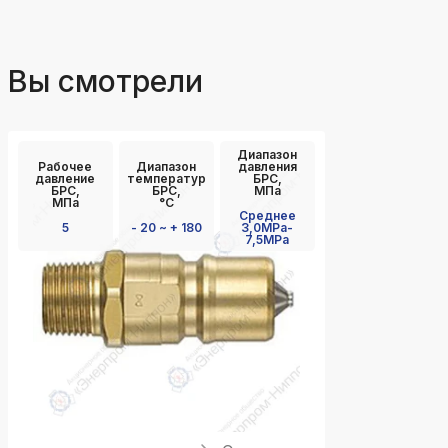
Вы смотрели
Диапазон
Рабочее
Диапазон
давления
давление
температур
БРС,
БРС,
БРС,
МПа
МПа
°C
Среднее
5
- 20 ~ + 180
3,0MPa-
7,5MPa