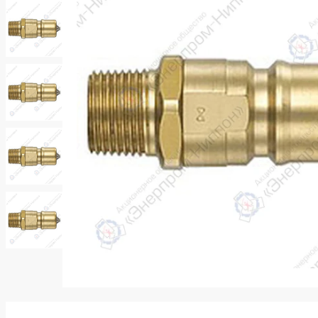
k
ksldkfjsdlfkjsls;ldfkgjsdl;kfkфыва
k
ksldkfjsdlfkjsls;ldfkgjsdl;kfkфыва
k
ksldkfjsdlfkjsls;ldfkgjsdl;kfkфыва
k
ksldkfjsdlfkjsls;ldfkgjsdl;kfkфыва
k
ksldkfjsdlfkjsls;ldfkgjsdl;kfkфыва
k
ksldkfjsdlfkjsls;ldfkgjsdl;kfkфыва