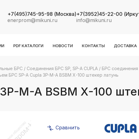
+7(495)745-95-98
(Москва)
+7(3952)45-22-00
(Ирку
enerprom@mikuni.ru
info@mikuni.ru
ИИ
PDF КАТАЛОГИ
НОВОСТИ
КОНТАКТЫ
ДОСТАВКА
льные БРС
/
Соединения БРС SP, SP-A CUPLA
/
БРС соединения 
ъем БРС SP-A Cupla 3P-M-A BSBM X-100 штекер латунь
k
ksldkfjsdlfkjsls;ldfkgjsdl;kfkфыва
 3P-M-A BSBM X-100 ште
k
ksldkfjsdlfkjsls;ldfkgjsdl;kfkфыва
k
ksldkfjsdlfkjsls;ldfkgjsdl;kfkфыва
Сравнить
k
ksldkfjsdlfkjsls;ldfkgjsdl;kfkфыва