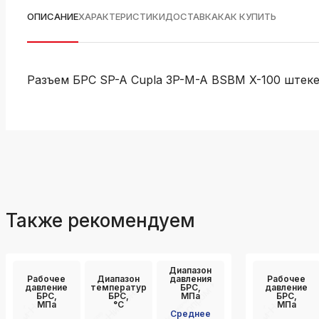
ОПИСАНИЕ
ХАРАКТЕРИСТИКИ
ДОСТАВКА
КАК КУПИТЬ
Разъем БРС SP-A Cupla 3P-M-A BSBM X-100 штеке
Также рекомендуем
Диапазон
Рабочее
Диапазон
давления
Рабочее
давление
температур
БРС,
давление
БРС,
БРС,
МПа
БРС,
МПа
°C
МПа
Среднее