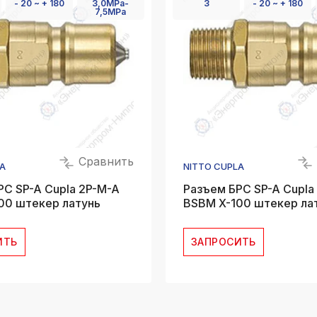
- 20 ~ + 180
3,0MPa-
3
- 20 ~ + 180
7,5MPa
Сравнить
A
NITTO CUPLA
РС SP-A Cupla 2P-M-A
Разъем БРС SP-A Cupla
00 штекер латунь
BSBM X-100 штекер ла
ИТЬ
ЗАПРОСИТЬ