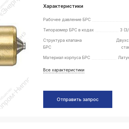
k
Характеристики
ksldkfjsdlfkjsls;ldfkgjsdl;kfkфыва
Рабочее давление БРС
k
ksldkfjsdlfkjsls;ldfkgjsdl;kfkфыва
Типоразмер БРС в кодах
3 (3
k
Структура клапана
Двухс
ksldkfjsdlfkjsls;ldfkgjsdl;kfkфыва
БРС
ста
k
Материал корпуса БРС
Лату
ksldkfjsdlfkjsls;ldfkgjsdl;kfkфыва
Все характеристики
k
ksldkfjsdlfkjsls;ldfkgjsdl;kfkфыва
k
ksldkfjsdlfkjsls;ldfkgjsdl;kfkфыва
Отправить запрос