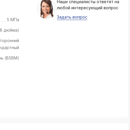
Наши специалисты ответят на
k
любой интересующий вопрос
ksldkfjsdlfkjsls;ldfkgjsdl;kfkфыва
Задать вопрос
5 МПа
k
ksldkfjsdlfkjsls;ldfkgjsdl;kfkфыва
/8 дюйма)
k
торонний
ksldkfjsdlfkjsls;ldfkgjsdl;kfkфыва
ндартный
k
нь (BSBM)
ksldkfjsdlfkjsls;ldfkgjsdl;kfkфыва
k
ksldkfjsdlfkjsls;ldfkgjsdl;kfkфыва
k
ksldkfjsdlfkjsls;ldfkgjsdl;kfkфыва