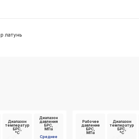
р латунь
Диапазон
Диапазон
давления
Рабочее
Диапазон
температур
БРС,
давление
температур
БРС,
МПа
БРС,
БРС,
°C
МПа
°C
Среднее