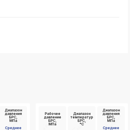
Диапазон
Диапазон
давления
Рабочее
Диапазон
давления
БРС,
давление
температур
БРС,
МПа
БРС,
БРС,
МПа
МПа
°C
Среднее
Среднее