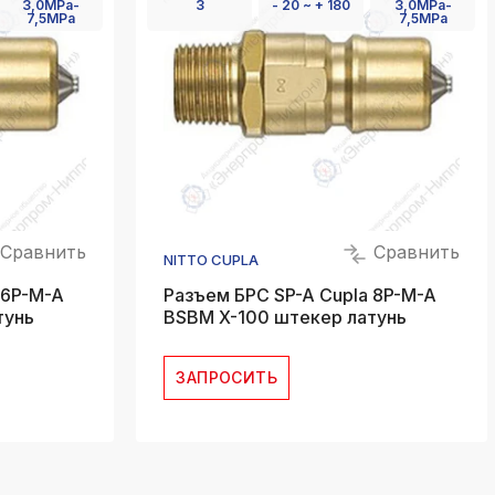
3,0MPa-
3
- 20 ~ + 180
3,0MPa-
7,5MPa
7,5MPa
Сравнить
Сравнить
NITTO CUPLA
 6P-M-A
Разъем БРС SP-A Cupla 8P-M-A
тунь
BSBM X-100 штекер латунь
ЗАПРОСИТЬ