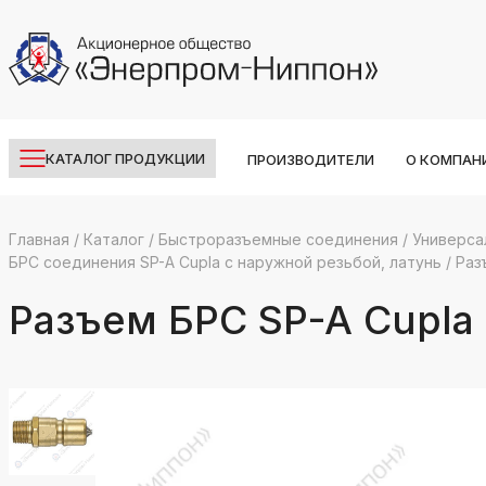
КАТАЛОГ ПРОДУКЦИИ
ПРОИЗВОДИТЕЛИ
О КОМПАН
Главная
/
Каталог
/
Быстроразъемные соединения
/
Универса
БРС соединения SP-A Cupla с наружной резьбой, латунь
/
Раз
k
ksldkfjsdlfkjsls;ldfkgjsdl;kfkфыва
Разъем БРС SP-A Cupla
k
ksldkfjsdlfkjsls;ldfkgjsdl;kfkфыва
k
ksldkfjsdlfkjsls;ldfkgjsdl;kfkфыва
k
ksldkfjsdlfkjsls;ldfkgjsdl;kfkфыва