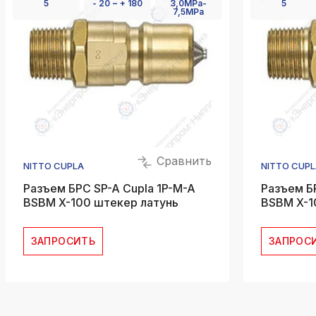
5
- 20 ~ + 180
3,0MPa-
5
7,5MPa
Сравнить
NITTO CUPLA
NITTO CUPL
Разъем БРС SP-A Cupla 1P-M-A
Разъем Б
BSBM X-100 штекер латунь
BSBM X-1
ЗАПРОСИТЬ
ЗАПРОС