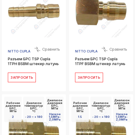
Сравнить
Сравнить
NITTO CUPLA
NITTO CUPLA
Разъем БРС TSP Cupla
Разъем БРС TSP Cupla
1TPH BSBM штекер латунь
1TPF BSBM штекер латунь
ЗАПРОСИТЬ
ЗАПРОСИТЬ
Диапазон
Диапазон
Рабочее
Диапазон
давления
Рабочее
Диапазон
давления
давление
температур
БРС,
давление
температур
БРС,
БРС,
БРС,
МПа
БРС,
БРС,
МПа
МПа
°C
МПа
°C
Низкое
Низкое
2
- 20 ~ + 180
1,5MPa-
1.5
- 20 ~ + 180
1,5MPa-
2,0MPa
2,0MPa