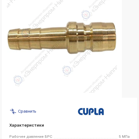
k
ksldkfjsdlfkjsls;ldfkgjsdl;kfkфыва
k
ksldkfjsdlfkjsls;ldfkgjsdl;kfkфыва
k
ksldkfjsdlfkjsls;ldfkgjsdl;kfkфыва
k
ksldkfjsdlfkjsls;ldfkgjsdl;kfkфыва
k
ksldkfjsdlfkjsls;ldfkgjsdl;kfkфыва
k
ksldkfjsdlfkjsls;ldfkgjsdl;kfkфыва
k
ksldkfjsdlfkjsls;ldfkgjsdl;kfkфыва
Сравнить
k
ksldkfjsdlfkjsls;ldfkgjsdl;kfkфыва
Характеристики
k
Рабочее давление БРС
5 МПа
ksldkfjsdlfkjsls;ldfkgjsdl;kfkфыва