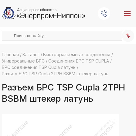
Главная
/
Каталог
/
Быстроразъемные соединения
/
Универсальные БРС
/
Соединения БРС TSP CUPLA
/
k
ksldkfjsdlfkjsls;ldfkgjsdl;kfkфыва
БРС соединения TSP Cupla латунь
/
Разъем БРС TSP Cupla 2TPH BSBM штекер латунь
k
ksldkfjsdlfkjsls;ldfkgjsdl;kfkфыва
Разъем БРС TSP Cupla 2TPH
k
ksldkfjsdlfkjsls;ldfkgjsdl;kfkфыва
BSBM штекер латунь
k
ksldkfjsdlfkjsls;ldfkgjsdl;kfkфыва
k
ksldkfjsdlfkjsls;ldfkgjsdl;kfkфыва
k
ksldkfjsdlfkjsls;ldfkgjsdl;kfkфыва