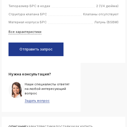
Типоразмер БРС в кодах
2 (1/4 дюйма)
k
ksldkfjsdlfkjsls;ldfkgjsdl;kfkфыва
Структура клапана БРС
Клапаны отсутствуют
k
Материал корпуса БРС
Латунь (BSBM)
ksldkfjsdlfkjsls;ldfkgjsdl;kfkфыва
Все характеристики
k
ksldkfjsdlfkjsls;ldfkgjsdl;kfkфыва
k
Отправить запрос
ksldkfjsdlfkjsls;ldfkgjsdl;kfkфыва
k
ksldkfjsdlfkjsls;ldfkgjsdl;kfkфыва
Нужна консультация?
Наши специалисты ответят
k
на любой интересующий
ksldkfjsdlfkjsls;ldfkgjsdl;kfkфыва
вопрос
k
Задать вопрос
ksldkfjsdlfkjsls;ldfkgjsdl;kfkфыва
k
ksldkfjsdlfkjsls;ldfkgjsdl;kfkфыва
k
ОПИСАНИЕ
ХАРАКТЕРИСТИКИ
ДОСТАВКА
КАК КУПИТЬ