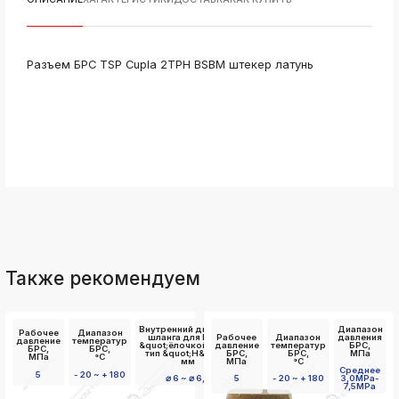
ksldkfjsdlfkjsls;ldfkgjsdl;kfkфыва
k
ksldkfjsdlfkjsls;ldfkgjsdl;kfkфыва
Разъем БРС TSP Cupla 2TPH BSBM штекер латунь
k
ksldkfjsdlfkjsls;ldfkgjsdl;kfkфыва
k
ksldkfjsdlfkjsls;ldfkgjsdl;kfkфыва
k
ksldkfjsdlfkjsls;ldfkgjsdl;kfkфыва
k
ksldkfjsdlfkjsls;ldfkgjsdl;kfkфыва
k
ksldkfjsdlfkjsls;ldfkgjsdl;kfkфыва
Также рекомендуем
Внутренний диаметр
Диапазон
Рабочее
Диапазон
шланга для БРС с
Рабочее
Диапазон
давления
давление
температур
&quot;ёлочкой&quot;
давление
температур
БРС,
БРС,
БРС,
тип &quot;Н&quot;,
БРС,
БРС,
МПа
МПа
°C
мм
МПа
°C
Среднее
5
- 20 ~ + 180
⌀ 6 ~ ⌀ 6,5
5
- 20 ~ + 180
3,0MPa-
7,5MPa