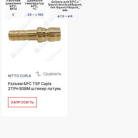
Рабочее
Диапазон
шланга для БРС с
давление
температур
&quot;ёлочкой&quot;
БРС,
БРС,
тип &quot;Н&quot;,
МПа
°C
мм
5
- 20 ~ + 180
⌀ 7,5 ~ ⌀ 8
Сравнить
NITTO CUPLA
Разъем БРС TSP Cupla
2TPH BSBM штекер латунь
ЗАПРОСИТЬ