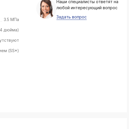
Наши специалисты ответят на
k
любой интересующий вопрос
ksldkfjsdlfkjsls;ldfkgjsdl;kfkфыва
Задать вопрос
3.5 МПа
k
ksldkfjsdlfkjsls;ldfkgjsdl;kfkфыва
1/4 дюйма)
k
утствуют
ksldkfjsdlfkjsls;ldfkgjsdl;kfkфыва
ием (SS*)
k
ksldkfjsdlfkjsls;ldfkgjsdl;kfkфыва
k
ksldkfjsdlfkjsls;ldfkgjsdl;kfkфыва
k
ksldkfjsdlfkjsls;ldfkgjsdl;kfkфыва