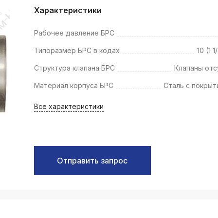
k
Характеристики
ksldkfjsdlfkjsls;ldfkgjsdl;kfkфыва
Рабочее давление БРС
k
ksldkfjsdlfkjsls;ldfkgjsdl;kfkфыва
Типоразмер БРС в кодах
10 (1 
k
Структура клапана БРС
Клапаны отс
ksldkfjsdlfkjsls;ldfkgjsdl;kfkфыва
Материал корпуса БРС
Сталь с покрыт
k
ksldkfjsdlfkjsls;ldfkgjsdl;kfkфыва
Все характеристики
k
ksldkfjsdlfkjsls;ldfkgjsdl;kfkфыва
k
ksldkfjsdlfkjsls;ldfkgjsdl;kfkфыва
Отправить запрос