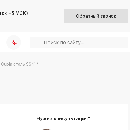
тск +5 МСК)
Обратный звонок
Cupla сталь SS41
/
k
ksldkfjsdlfkjsls;ldfkgjsdl;kfkфыва
ь
k
ksldkfjsdlfkjsls;ldfkgjsdl;kfkфыва
k
ksldkfjsdlfkjsls;ldfkgjsdl;kfkфыва
Нужна консультация?
k
ksldkfjsdlfkjsls;ldfkgjsdl;kfkфыва