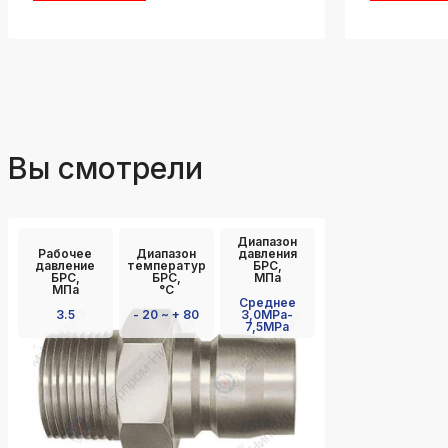
Вы смотрели
Диапазон
Рабочее
Диапазон
давления
давление
температур
БРС,
БРС,
БРС,
МПа
МПа
°C
Среднее
3.5
- 20 ~ + 80
3,0MPa-
7,5MPa