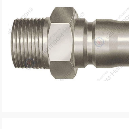
k
ksldkfjsdlfkjsls;ldfkgjsdl;kfkфыва
k
ksldkfjsdlfkjsls;ldfkgjsdl;kfkфыва
k
ksldkfjsdlfkjsls;ldfkgjsdl;kfkфыва
k
ksldkfjsdlfkjsls;ldfkgjsdl;kfkфыва
k
ksldkfjsdlfkjsls;ldfkgjsdl;kfkфыва
k
ksldkfjsdlfkjsls;ldfkgjsdl;kfkфыва