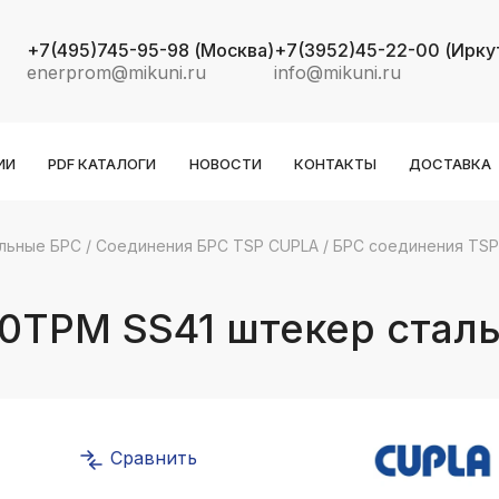
+7(495)745-95-98
(Москва)
+7(3952)45-22-00
(Ирку
enerprom@mikuni.ru
info@mikuni.ru
ИИ
PDF КАТАЛОГИ
НОВОСТИ
КОНТАКТЫ
ДОСТАВКА
льные БРС
/
Соединения БРС TSP CUPLA
/
БРС соединения TSP 
k
ksldkfjsdlfkjsls;ldfkgjsdl;kfkфыва
10TPM SS41 штекер стал
k
ksldkfjsdlfkjsls;ldfkgjsdl;kfkфыва
k
ksldkfjsdlfkjsls;ldfkgjsdl;kfkфыва
Сравнить
k
ksldkfjsdlfkjsls;ldfkgjsdl;kfkфыва