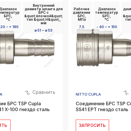
Внутренний
Диапазон
диаметр шланга для
Рабочее
Диапазон
диа
емператур
БРС с
давление
температур
БРС,
&quot;ёлочкой&quot;
БРС,
БРС,
&quo
°C
тип &quot;Н&quot;,
МПа
°C
тип
мм
 20 ~ + 180
7.5
- 40 ~ + 150
⌀ 51 ~ ⌀ 53
Сравнить
A
NITTO CUPLA
ие БРС TSP Cupla
Соединение БРС TSP C
1 X-100 гнездо сталь
SS41 EPT гнездо сталь
ИТЬ
ЗАПРОСИТЬ