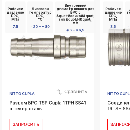
Внутренний
Рабочее
Диапазон
диаметр шланга для
Рабочее
давление
температур
БРС с
давление
т
БРС,
БРС,
&quot;ёлочкой&quot;
БРС,
МПа
°C
тип &quot;Н&quot;,
МПа
мм
7.5
- 20 ~ + 80
3.5
-
⌀ 6 ~ ⌀ 6,5
Сравнить
NITTO CUPLA
NITTO CUPL
Разъем БРС TSP Cupla 1TPH SS41
Соединен
штекер сталь
16TSH SS4
ЗАПРОСИТЬ
ЗАПРОС