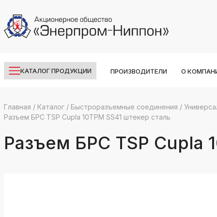
КАТАЛОГ ПРОДУКЦИИ
ПРОИЗВОДИТЕЛИ
О КОМПАН
Главная
/
Каталог
/
Быстроразъемные соединения
/
Универса
Разъем БРС TSP Cupla 10TPM SS41 штекер сталь
k
ksldkfjsdlfkjsls;ldfkgjsdl;kfkфыва
Разъем БРС TSP Cupla 
k
ksldkfjsdlfkjsls;ldfkgjsdl;kfkфыва
k
ksldkfjsdlfkjsls;ldfkgjsdl;kfkфыва
k
ksldkfjsdlfkjsls;ldfkgjsdl;kfkфыва