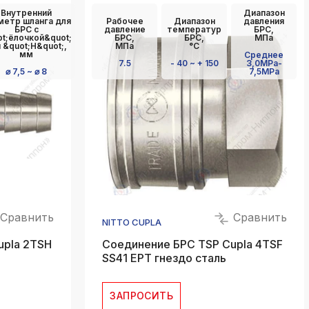
Внутренний
Диапазон
метр шланга для
Рабочее
Диапазон
давления
БРС с
давление
температур
БРС,
t;ёлочкой&quot;
БРС,
БРС,
МПа
 &quot;Н&quot;,
МПа
°C
мм
Среднее
7.5
- 40 ~ + 150
3,0MPa-
⌀ 7,5 ~ ⌀ 8
7,5MPa
Сравнить
Сравнить
NITTO CUPLA
upla 2TSH
Соединение БРС TSP Cupla 4TSF
SS41 EPT гнездо сталь
ЗАПРОСИТЬ