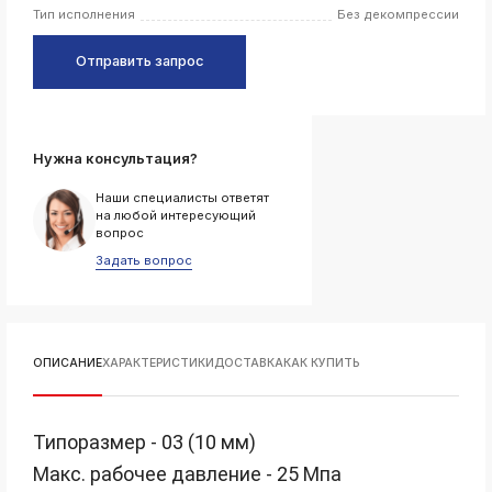
Тип исполнения
Без декомпрессии
k
ksldkfjsdlfkjsls;ldfkgjsdl;kfkфыва
Отправить запрос
k
ksldkfjsdlfkjsls;ldfkgjsdl;kfkфыва
k
ksldkfjsdlfkjsls;ldfkgjsdl;kfkфыва
Нужна консультация?
k
ksldkfjsdlfkjsls;ldfkgjsdl;kfkфыва
Наши специалисты ответят
на любой интересующий
k
вопрос
ksldkfjsdlfkjsls;ldfkgjsdl;kfkфыва
Задать вопрос
k
ksldkfjsdlfkjsls;ldfkgjsdl;kfkфыва
ОПИСАНИЕ
ХАРАКТЕРИСТИКИ
ДОСТАВКА
КАК КУПИТЬ
k
ksldkfjsdlfkjsls;ldfkgjsdl;kfkфыва
k
Типоразмер - 03 (10 мм)
ksldkfjsdlfkjsls;ldfkgjsdl;kfkфыва
Макс. рабочее давление - 25 Мпа
k