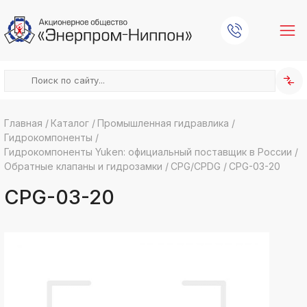
Главная
/
Каталог
/
Промышленная гидравлика
/
Гидрокомпоненты
/
k
ksldkfjsdlfkjsls;ldfkgjsdl;kfkфыва
Гидрокомпоненты Yuken: официальный поставщик в России
/
Обратные клапаны и гидрозамки
/
CPG/CPDG
/
CPG-03-20
k
ksldkfjsdlfkjsls;ldfkgjsdl;kfkфыва
CPG-03-20
k
ksldkfjsdlfkjsls;ldfkgjsdl;kfkфыва
k
ksldkfjsdlfkjsls;ldfkgjsdl;kfkфыва
k
ksldkfjsdlfkjsls;ldfkgjsdl;kfkфыва
k
ksldkfjsdlfkjsls;ldfkgjsdl;kfkфыва