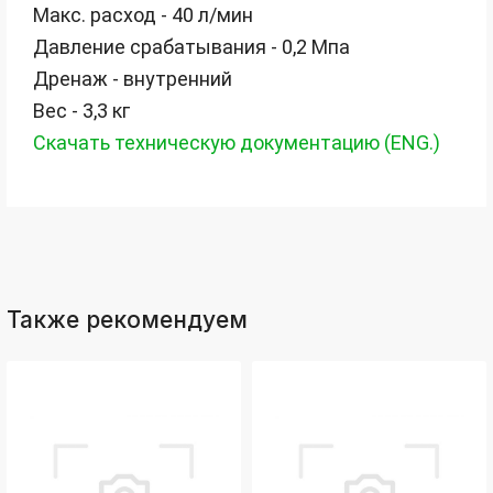
ksldkfjsdlfkjsls;ldfkgjsdl;kfkфыва
Макс. расход - 40 л/мин
k
Давление срабатывания - 0,2 Мпа
ksldkfjsdlfkjsls;ldfkgjsdl;kfkфыва
Дренаж - внутренний
k
ksldkfjsdlfkjsls;ldfkgjsdl;kfkфыва
Вес - 3,3 кг
Скачать техническую документацию (ENG.)
k
ksldkfjsdlfkjsls;ldfkgjsdl;kfkфыва
k
ksldkfjsdlfkjsls;ldfkgjsdl;kfkфыва
k
ksldkfjsdlfkjsls;ldfkgjsdl;kfkфыва
k
ksldkfjsdlfkjsls;ldfkgjsdl;kfkфыва
Также рекомендуем