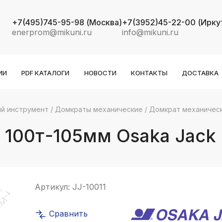
+7(495)745-95-98
(Москва)
+7(3952)45-22-00
(Ирку
enerprom@mikuni.ru
info@mikuni.ru
ИИ
PDF КАТАЛОГИ
НОВОСТИ
КОНТАКТЫ
ДОСТАВКА
й инструмент
/
Домкраты механические
/
Домкрат механическ
k
ksldkfjsdlfkjsls;ldfkgjsdl;kfkфыва
100т-105мм Osaka Jack
k
ksldkfjsdlfkjsls;ldfkgjsdl;kfkфыва
k
ksldkfjsdlfkjsls;ldfkgjsdl;kfkфыва
Артикул:
JJ-10011
k
ksldkfjsdlfkjsls;ldfkgjsdl;kfkфыва
Сравнить