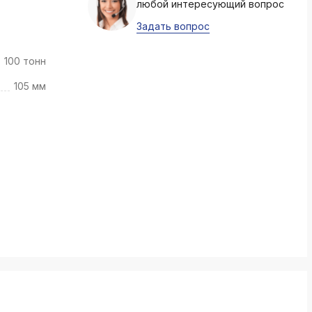
любой интересующий вопрос
k
ksldkfjsdlfkjsls;ldfkgjsdl;kfkфыва
Задать вопрос
k
100 тонн
ksldkfjsdlfkjsls;ldfkgjsdl;kfkфыва
105 мм
k
ksldkfjsdlfkjsls;ldfkgjsdl;kfkфыва
k
ksldkfjsdlfkjsls;ldfkgjsdl;kfkфыва
k
ksldkfjsdlfkjsls;ldfkgjsdl;kfkфыва
k
ksldkfjsdlfkjsls;ldfkgjsdl;kfkфыва