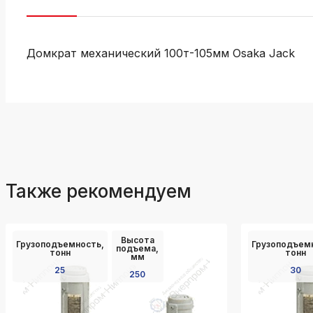
Домкрат механический 100т-105мм Osaka Jack
Также рекомендуем
Высота
Грузоподъемность,
Грузоподъем
подъема,
тонн
тонн
мм
25
30
250