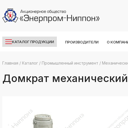
КАТАЛОГ ПРОДУКЦИИ
ПРОИЗВОДИТЕЛИ
О КОМПАН
Главная
/
Каталог
/
Промышленный инструмент
/
Механически
k
ksldkfjsdlfkjsls;ldfkgjsdl;kfkфыва
Домкрат механический 
k
ksldkfjsdlfkjsls;ldfkgjsdl;kfkфыва
k
ksldkfjsdlfkjsls;ldfkgjsdl;kfkфыва
k
ksldkfjsdlfkjsls;ldfkgjsdl;kfkфыва