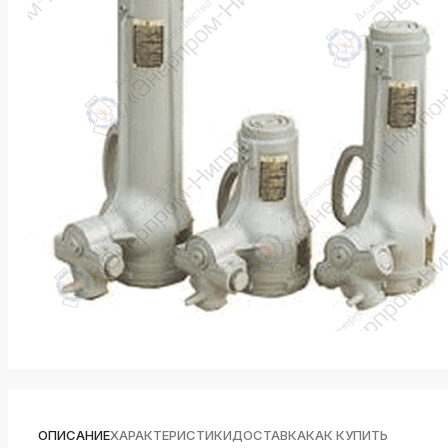
k
ksldkfjsdlfkjsls;ldfkgjsdl;kfkфыва
k
ksldkfjsdlfkjsls;ldfkgjsdl;kfkфыва
k
ksldkfjsdlfkjsls;ldfkgjsdl;kfkфыва
k
ksldkfjsdlfkjsls;ldfkgjsdl;kfkфыва
k
ksldkfjsdlfkjsls;ldfkgjsdl;kfkфыва
k
ksldkfjsdlfkjsls;ldfkgjsdl;kfkфыва
ОПИСАНИЕ
ХАРАКТЕРИСТИКИ
ДОСТАВКА
КАК КУПИТЬ