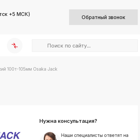
тск +5 МСК)
Обратный звонок
ий 100т-105мм Osaka Jack
k
ksldkfjsdlfkjsls;ldfkgjsdl;kfkфыва
k
ksldkfjsdlfkjsls;ldfkgjsdl;kfkфыва
k
ksldkfjsdlfkjsls;ldfkgjsdl;kfkфыва
Нужна консультация?
k
ksldkfjsdlfkjsls;ldfkgjsdl;kfkфыва
Наши специалисты ответят на