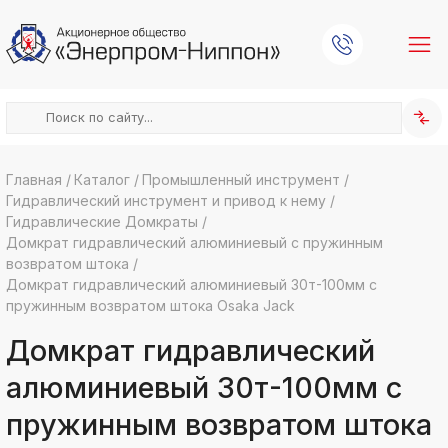
Главная
/
Каталог
/
Промышленный инструмент
/
Гидравлический инструмент и привод к нему
/
k
ksldkfjsdlfkjsls;ldfkgjsdl;kfkфыва
Гидравлические Домкраты
/
Домкрат гидравлический алюминиевый с пружинным
k
ksldkfjsdlfkjsls;ldfkgjsdl;kfkфыва
возвратом штока
/
Домкрат гидравлический алюминиевый 30т-100мм с
k
ksldkfjsdlfkjsls;ldfkgjsdl;kfkфыва
пружинным возвратом штока Osaka Jack
k
Домкрат гидравлический
ksldkfjsdlfkjsls;ldfkgjsdl;kfkфыва
алюминиевый 30т-100мм с
k
ksldkfjsdlfkjsls;ldfkgjsdl;kfkфыва
пружинным возвратом штока
k
ksldkfjsdlfkjsls;ldfkgjsdl;kfkфыва