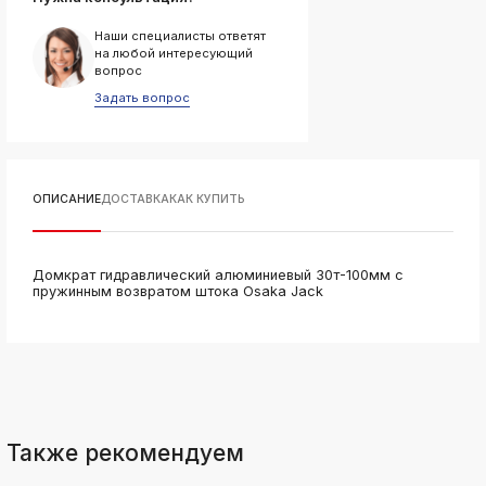
ksldkfjsdlfkjsls;ldfkgjsdl;kfkфыва
Наши специалисты ответят
k
на любой интересующий
ksldkfjsdlfkjsls;ldfkgjsdl;kfkфыва
вопрос
k
Задать вопрос
ksldkfjsdlfkjsls;ldfkgjsdl;kfkфыва
k
ksldkfjsdlfkjsls;ldfkgjsdl;kfkфыва
k
ОПИСАНИЕ
ДОСТАВКА
КАК КУПИТЬ
ksldkfjsdlfkjsls;ldfkgjsdl;kfkфыва
k
ksldkfjsdlfkjsls;ldfkgjsdl;kfkфыва
Домкрат гидравлический алюминиевый 30т-100мм с
k
пружинным возвратом штока Osaka Jack
ksldkfjsdlfkjsls;ldfkgjsdl;kfkфыва
Также рекомендуем