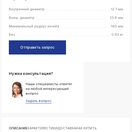
k
Внутренний диаметр
12.7 мм
ksldkfjsdlfkjsls;ldfkgjsdl;kfkфыва
Внеш. диаметр
23.8 мм
k
ksldkfjsdlfkjsls;ldfkgjsdl;kfkфыва
Минимальный радиус изгиба
160 мм
Вес
0.92 кг
k
ksldkfjsdlfkjsls;ldfkgjsdl;kfkфыва
Отправить запрос
k
ksldkfjsdlfkjsls;ldfkgjsdl;kfkфыва
k
ksldkfjsdlfkjsls;ldfkgjsdl;kfkфыва
Нужна консультация?
Наши специалисты ответят
на любой интересующий
k
вопрос
ksldkfjsdlfkjsls;ldfkgjsdl;kfkфыва
Задать вопрос
k
ksldkfjsdlfkjsls;ldfkgjsdl;kfkфыва
k
ksldkfjsdlfkjsls;ldfkgjsdl;kfkфыва
ОПИСАНИЕ
ХАРАКТЕРИСТИКИ
ДОСТАВКА
КАК КУПИТЬ
k