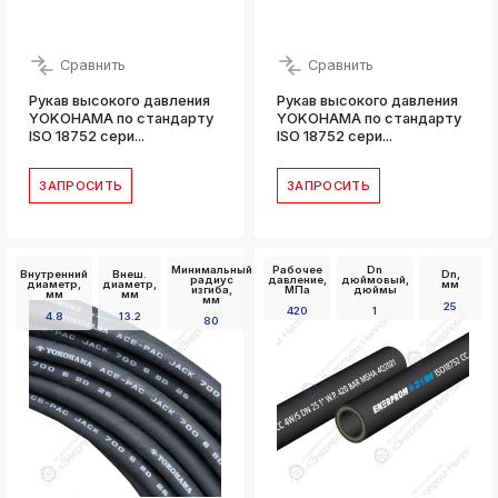
Сравнить
Сравнить
Рукав высокого давления
Рукав высокого давления
YOKOHAMA по стандарту
YOKOHAMA по стандарту
ISO 18752 сери...
ISO 18752 сери...
ЗАПРОСИТЬ
ЗАПРОСИТЬ
Минимальный
Рабочее
Dn
Внутренний
Внеш.
Dn,
радиус
давление,
дюймовый,
диаметр,
диаметр,
мм
изгиба,
МПа
дюймы
мм
мм
мм
25
420
1
4.8
13.2
80