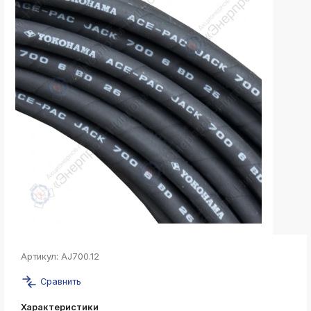
k
ksldkfjsdlfkjsls;ldfkgjsdl;kfkфыва
k
ksldkfjsdlfkjsls;ldfkgjsdl;kfkфыва
k
ksldkfjsdlfkjsls;ldfkgjsdl;kfkфыва
k
ksldkfjsdlfkjsls;ldfkgjsdl;kfkфыва
k
ksldkfjsdlfkjsls;ldfkgjsdl;kfkфыва
k
ksldkfjsdlfkjsls;ldfkgjsdl;kfkфыва
k
ksldkfjsdlfkjsls;ldfkgjsdl;kfkфыва
Артикул:
AJ700.12
k
ksldkfjsdlfkjsls;ldfkgjsdl;kfkфыва
Сравнить
k
Характеристики
ksldkfjsdlfkjsls;ldfkgjsdl;kfkфыва