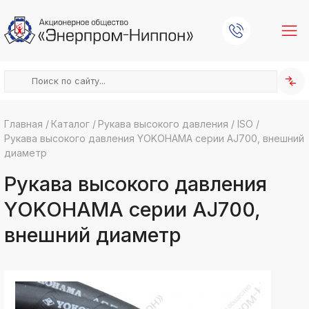
Главная
/
Каталог
/
Рукава высокого давления
/
ISO
/
Рукава высокого давления YOKOHAMA серии AJ700, внешний
k
ksldkfjsdlfkjsls;ldfkgjsdl;kfkфыва
диаметр
k
Рукава высокого давления
ksldkfjsdlfkjsls;ldfkgjsdl;kfkфыва
k
YOKOHAMA серии AJ700,
ksldkfjsdlfkjsls;ldfkgjsdl;kfkфыва
внешний диаметр
k
ksldkfjsdlfkjsls;ldfkgjsdl;kfkфыва
k
ksldkfjsdlfkjsls;ldfkgjsdl;kfkфыва
k
ksldkfjsdlfkjsls;ldfkgjsdl;kfkфыва