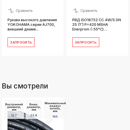
Сравнить
Сравнить
Рукава высокого давления
РВД ISO18752 CC 4W/S DN
YOKOHAMA серии AJ700,
25 (1″) P=420 MSHA
внешний диаме...
Enerprom (-55°С) ...
ЗАПРОСИТЬ
ЗАПРОСИТЬ
Вы смотрели
Минимальный
Внутренний
Внеш.
радиус
диаметр,
диаметр,
изгиба,
мм
мм
мм
12.7
23.8
160