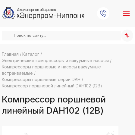
Главная
/
Каталог
/
Электрические компрессоры и вакуумные насосы
/
k
ksldkfjsdlfkjsls;ldfkgjsdl;kfkфыва
Компрессоры поршневые и насосы вакуумные
встраиваемые
/
k
ksldkfjsdlfkjsls;ldfkgjsdl;kfkфыва
Компрессоры поршневые серии DAH
/
Компрессор поршневой линейный DAH102 (12В)
k
ksldkfjsdlfkjsls;ldfkgjsdl;kfkфыва
Компрессор поршневой
k
ksldkfjsdlfkjsls;ldfkgjsdl;kfkфыва
линейный DAH102 (12В)
k
ksldkfjsdlfkjsls;ldfkgjsdl;kfkфыва
k
ksldkfjsdlfkjsls;ldfkgjsdl;kfkфыва