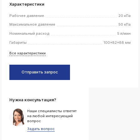
Характеристики
k
ksldkfjsdlfkjsls;ldfkgjsdl;kfkфыва
Рабочее давление
20 кПа
k
Максимальное давление
50 кПа
ksldkfjsdlfkjsls;ldfkgjsdl;kfkфыва
Номинальный расход
5 л/мин
k
ksldkfjsdlfkjsls;ldfkgjsdl;kfkфыва
Габариты
100x82x88 мм
k
Все характеристики
ksldkfjsdlfkjsls;ldfkgjsdl;kfkфыва
k
ksldkfjsdlfkjsls;ldfkgjsdl;kfkфыва
Отправить запрос
k
ksldkfjsdlfkjsls;ldfkgjsdl;kfkфыва
Нужна консультация?
k
Наши специалисты ответят
ksldkfjsdlfkjsls;ldfkgjsdl;kfkфыва
на любой интересующий
вопрос
k
ksldkfjsdlfkjsls;ldfkgjsdl;kfkфыва
Задать вопрос
k