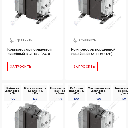
Сравнить
Сравнить
Компрессор поршневой
Компрессор поршневой
линейный DAH102 (24В)
линейный DAH105 (12В)
ЗАПРОСИТЬ
ЗАПРОСИТЬ
Рабочее
Максимальное
Номинальный
Рабочее
Максимальное
Номинал
давление,
давление,
расход,
давление,
давление,
расхо
кПа
кПа
л/мин
кПа
кПа
л/ми
100
120
1.0
100
120
1.0