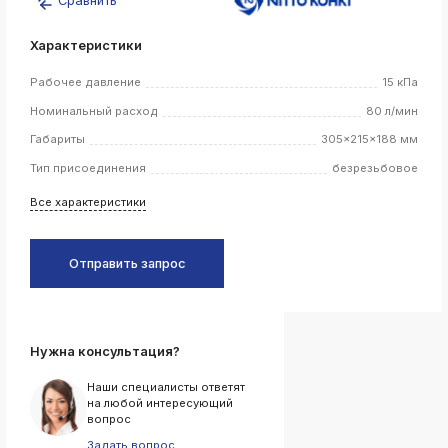
Сравнить
k
ksldkfjsdlfkjsls;ldfkgjsdl;kfkфыва
Характеристики
k
Рабочее давление
15 кПа
ksldkfjsdlfkjsls;ldfkgjsdl;kfkфыва
Номинальный расход
80 л/мин
k
ksldkfjsdlfkjsls;ldfkgjsdl;kfkфыва
Габариты
305x215x188 мм
k
Тип присоединения
безрезьбовое
ksldkfjsdlfkjsls;ldfkgjsdl;kfkфыва
Все характеристики
k
ksldkfjsdlfkjsls;ldfkgjsdl;kfkфыва
Отправить запрос
k
ksldkfjsdlfkjsls;ldfkgjsdl;kfkфыва
k
Нужна консультация?
ksldkfjsdlfkjsls;ldfkgjsdl;kfkфыва
Наши специалисты ответят
k
на любой интересующий
ksldkfjsdlfkjsls;ldfkgjsdl;kfkфыва
вопрос
k
Задать вопрос