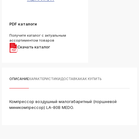
ksldkfjsdlfkjsls;ldfkgjsdl;kfkфыва
k
ksldkfjsdlfkjsls;ldfkgjsdl;kfkфыва
PDF каталоги
k
ksldkfjsdlfkjsls;ldfkgjsdl;kfkфыва
Получите каталог с актуальным
k
ассортиментом товаров
ksldkfjsdlfkjsls;ldfkgjsdl;kfkфыва
Скачать каталог
k
ksldkfjsdlfkjsls;ldfkgjsdl;kfkфыва
k
ksldkfjsdlfkjsls;ldfkgjsdl;kfkфыва
ОПИСАНИЕ
ХАРАКТЕРИСТИКИ
ДОСТАВКА
КАК КУПИТЬ
k
ksldkfjsdlfkjsls;ldfkgjsdl;kfkфыва
Компрессор воздушный малогабаритный (поршневой
миникомпрессор) LA-80В MEDO.