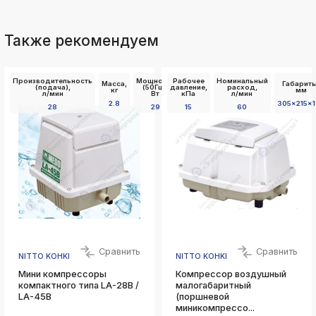
Также рекомендуем
Производительность
Мощность
Рабочее
Номинальный
Масса,
Габариты
(подача),
(50Гц),
давление,
расход,
кг
мм
л/мин
Вт
кПа
л/мин
2.8
305x215x
28
29
15
60
Сравнить
Сравнить
NITTO KOHKI
NITTO KOHKI
Мини компрессоры
Компрессор воздушный
компактного типа LA-28B /
малогабаритный
LA-45B
(поршневой
миникомпрессо...