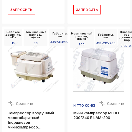
ЗАПРОСИТЬ
ЗАПРОСИТЬ
Рабочее
Номинальный
Диапаз
Габариты,
Номинальный
давление,
расход,
Габариты,
раб.
мм
расход,
кПа
л/мин
мм
давлени
л/мин
бар
336x214x190
15
80
418х212х268
200
0.05-0
Сравнить
Сравнить
NITTO KOHKI
Компрессор воздушный
Мини компрессор MEDO
малогабаритный
230/240 В LAM-200
(поршневой
миникомпрессо...