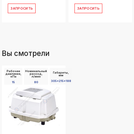
ЗАПРОСИТЬ
ЗАПРОСИТЬ
Вы смотрели
Рабочее
Номинальный
Габариты,
давление,
расход,
мм
кПа
л/мин
305x215x188
15
80