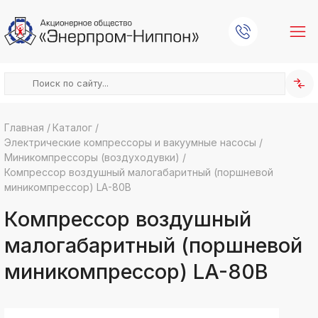
Главная
/
Каталог
/
Электрические компрессоры и вакуумные насосы
/
k
ksldkfjsdlfkjsls;ldfkgjsdl;kfkфыва
Миникомпрессоры (воздуходувки)
/
Компрессор воздушный малогабаритный (поршневой
k
ksldkfjsdlfkjsls;ldfkgjsdl;kfkфыва
миникомпрессор) LA-80В
k
Компрессор воздушный
ksldkfjsdlfkjsls;ldfkgjsdl;kfkфыва
k
малогабаритный (поршневой
ksldkfjsdlfkjsls;ldfkgjsdl;kfkфыва
миникомпрессор) LA-80В
k
ksldkfjsdlfkjsls;ldfkgjsdl;kfkфыва
k
ksldkfjsdlfkjsls;ldfkgjsdl;kfkфыва