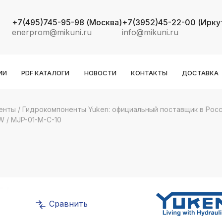
+7(495)745-95-98
(Москва)
+7(3952)45-22-00
(Ирку
enerprom@mikuni.ru
info@mikuni.ru
ИИ
PDF КАТАЛОГИ
НОВОСТИ
КОНТАКТЫ
ДОСТАВКА
енты
/
Гидрокомпоненты Yuken: официальный поставщик в Рос
W
/
MJP-01-M-C-10
k
ksldkfjsdlfkjsls;ldfkgjsdl;kfkфыва
k
ksldkfjsdlfkjsls;ldfkgjsdl;kfkфыва
k
ksldkfjsdlfkjsls;ldfkgjsdl;kfkфыва
Сравнить
k
ksldkfjsdlfkjsls;ldfkgjsdl;kfkфыва