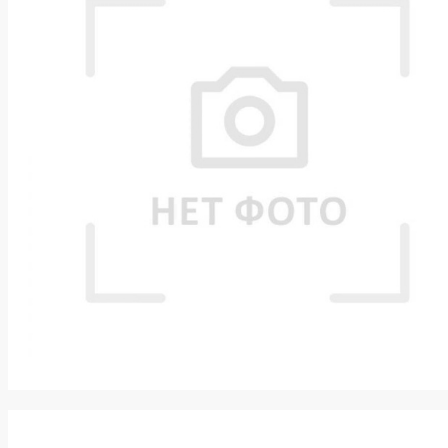
k
ksldkfjsdlfkjsls;ldfkgjsdl;kfkфыва
k
ksldkfjsdlfkjsls;ldfkgjsdl;kfkфыва
k
ksldkfjsdlfkjsls;ldfkgjsdl;kfkфыва
k
ksldkfjsdlfkjsls;ldfkgjsdl;kfkфыва
k
ksldkfjsdlfkjsls;ldfkgjsdl;kfkфыва
k
ksldkfjsdlfkjsls;ldfkgjsdl;kfkфыва