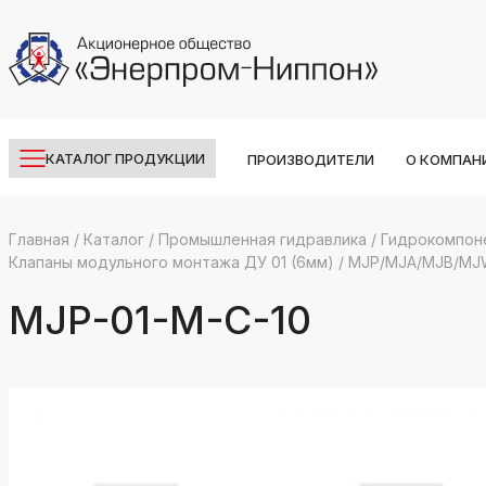
КАТАЛОГ ПРОДУКЦИИ
ПРОИЗВОДИТЕЛИ
О КОМПАН
Главная
/
Каталог
/
Промышленная гидравлика
/
Гидрокомпон
Клапаны модульного монтажа ДУ 01 (6мм)
/
MJP/MJA/MJB/MJ
k
ksldkfjsdlfkjsls;ldfkgjsdl;kfkфыва
MJP-01-M-C-10
k
ksldkfjsdlfkjsls;ldfkgjsdl;kfkфыва
k
ksldkfjsdlfkjsls;ldfkgjsdl;kfkфыва
k
ksldkfjsdlfkjsls;ldfkgjsdl;kfkфыва