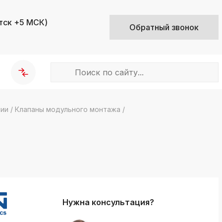
тск +5 МСК)
Обратный звонок
сии
/
Клапаны модульного монтажа
/
k
ksldkfjsdlfkjsls;ldfkgjsdl;kfkфыва
k
ksldkfjsdlfkjsls;ldfkgjsdl;kfkфыва
k
ksldkfjsdlfkjsls;ldfkgjsdl;kfkфыва
Нужна консультация?
k
ksldkfjsdlfkjsls;ldfkgjsdl;kfkфыва