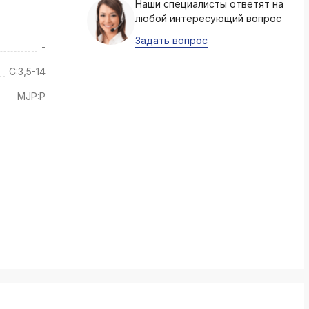
Наши специалисты ответят на
k
любой интересующий вопрос
ksldkfjsdlfkjsls;ldfkgjsdl;kfkфыва
Задать вопрос
-
k
ksldkfjsdlfkjsls;ldfkgjsdl;kfkфыва
C:3,5-14
k
MJP:P
ksldkfjsdlfkjsls;ldfkgjsdl;kfkфыва
k
ksldkfjsdlfkjsls;ldfkgjsdl;kfkфыва
k
ksldkfjsdlfkjsls;ldfkgjsdl;kfkфыва
k
ksldkfjsdlfkjsls;ldfkgjsdl;kfkфыва