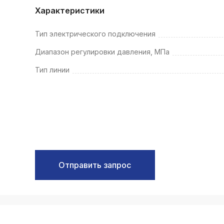
k
Характеристики
ksldkfjsdlfkjsls;ldfkgjsdl;kfkфыва
Тип электрического подключения
k
ksldkfjsdlfkjsls;ldfkgjsdl;kfkфыва
Диапазон регулировки давления, МПа
k
Тип линии
ksldkfjsdlfkjsls;ldfkgjsdl;kfkфыва
k
ksldkfjsdlfkjsls;ldfkgjsdl;kfkфыва
k
ksldkfjsdlfkjsls;ldfkgjsdl;kfkфыва
k
ksldkfjsdlfkjsls;ldfkgjsdl;kfkфыва
Отправить запрос