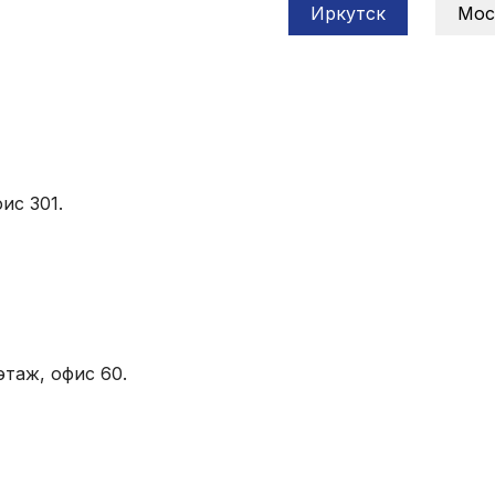
Иркутск
Мос
ис 301.
этаж, офис 60.