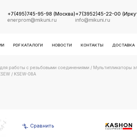
+7(495)745-95-98
(Москва)
+7(3952)45-22-00
(Ирку
enerprom@mikuni.ru
info@mikuni.ru
ИИ
PDF КАТАЛОГИ
НОВОСТИ
КОНТАКТЫ
ДОСТАВКА
для работы с резьбовыми соединениями
/
Мультипликаторы э
KSEW
/
KSEW-08A
k
ksldkfjsdlfkjsls;ldfkgjsdl;kfkфыва
k
ksldkfjsdlfkjsls;ldfkgjsdl;kfkфыва
k
ksldkfjsdlfkjsls;ldfkgjsdl;kfkфыва
Сравнить
k
ksldkfjsdlfkjsls;ldfkgjsdl;kfkфыва