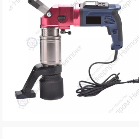
k
ksldkfjsdlfkjsls;ldfkgjsdl;kfkфыва
k
ksldkfjsdlfkjsls;ldfkgjsdl;kfkфыва
k
ksldkfjsdlfkjsls;ldfkgjsdl;kfkфыва
k
ksldkfjsdlfkjsls;ldfkgjsdl;kfkфыва
k
ksldkfjsdlfkjsls;ldfkgjsdl;kfkфыва
k
ksldkfjsdlfkjsls;ldfkgjsdl;kfkфыва