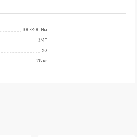
100-800 Нм
3/4‘’
20
7.8 кг