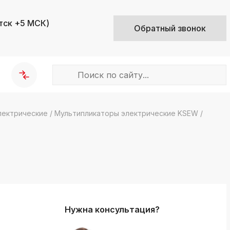
тск +5 МСК)
Обратный звонок
лектрические
/
Мультипликаторы электрические KSEW
/
k
ksldkfjsdlfkjsls;ldfkgjsdl;kfkфыва
k
ksldkfjsdlfkjsls;ldfkgjsdl;kfkфыва
k
ksldkfjsdlfkjsls;ldfkgjsdl;kfkфыва
Нужна консультация?
k
ksldkfjsdlfkjsls;ldfkgjsdl;kfkфыва