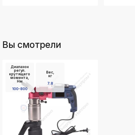
Вы смотрели
Диапазон
регул.
Вес,
крутящего
кг
момента,
Нм
7.8
100-800