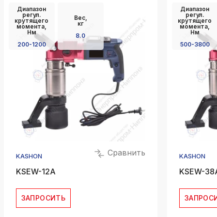
Диапазон
Диапазон
регул.
регул.
Вес,
крутящего
крутящего
кг
момента,
момента,
Нм
Нм
8.0
200-1200
500-3800
Сравнить
KASHON
KASHON
KSEW-12A
KSEW-38
ЗАПРОСИТЬ
ЗАПРОС