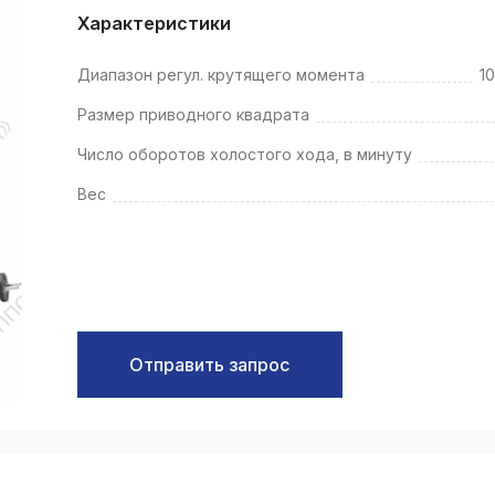
k
Характеристики
ksldkfjsdlfkjsls;ldfkgjsdl;kfkфыва
Диапазон регул. крутящего момента
1
k
ksldkfjsdlfkjsls;ldfkgjsdl;kfkфыва
Размер приводного квадрата
k
Число оборотов холостого хода, в минуту
ksldkfjsdlfkjsls;ldfkgjsdl;kfkфыва
Вес
k
ksldkfjsdlfkjsls;ldfkgjsdl;kfkфыва
k
ksldkfjsdlfkjsls;ldfkgjsdl;kfkфыва
k
ksldkfjsdlfkjsls;ldfkgjsdl;kfkфыва
Отправить запрос