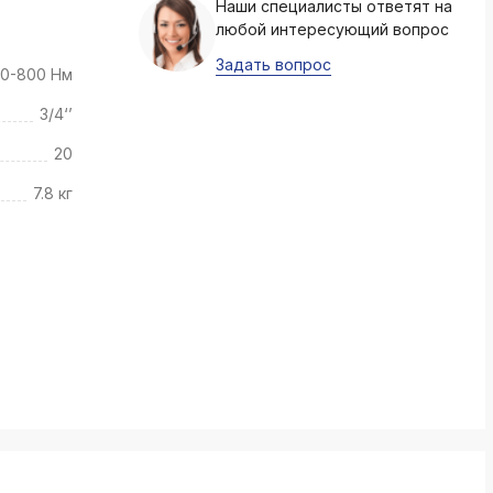
Наши специалисты ответят на
k
любой интересующий вопрос
ksldkfjsdlfkjsls;ldfkgjsdl;kfkфыва
Задать вопрос
00-800 Нм
k
ksldkfjsdlfkjsls;ldfkgjsdl;kfkфыва
3/4‘’
k
20
ksldkfjsdlfkjsls;ldfkgjsdl;kfkфыва
7.8 кг
k
ksldkfjsdlfkjsls;ldfkgjsdl;kfkфыва
k
ksldkfjsdlfkjsls;ldfkgjsdl;kfkфыва
k
ksldkfjsdlfkjsls;ldfkgjsdl;kfkфыва