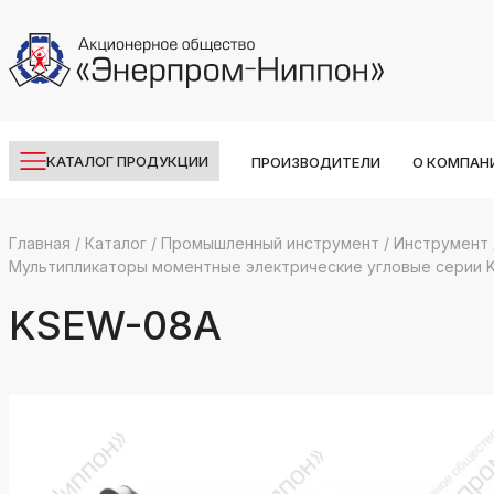
КАТАЛОГ ПРОДУКЦИИ
ПРОИЗВОДИТЕЛИ
О КОМПАН
Главная
/
Каталог
/
Промышленный инструмент
/
Инструмент 
Мультипликаторы моментные электрические угловые серии 
k
ksldkfjsdlfkjsls;ldfkgjsdl;kfkфыва
KSEW-08A
k
ksldkfjsdlfkjsls;ldfkgjsdl;kfkфыва
k
ksldkfjsdlfkjsls;ldfkgjsdl;kfkфыва
k
ksldkfjsdlfkjsls;ldfkgjsdl;kfkфыва