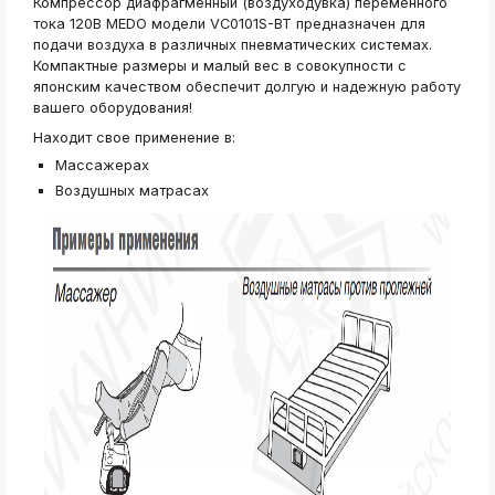
Компрессор диафрагменный (воздуходувка) переменного
ksldkfjsdlfkjsls;ldfkgjsdl;kfkфыва
тока 120В MEDO модели VC0101S-BT предназначен для
k
подачи воздуха в различных пневматических системах.
ksldkfjsdlfkjsls;ldfkgjsdl;kfkфыва
Компактные размеры и малый вес в совокупности с
японским качеством обеспечит долгую и надежную работу
k
ksldkfjsdlfkjsls;ldfkgjsdl;kfkфыва
вашего оборудования!
Находит свое применение в:
k
ksldkfjsdlfkjsls;ldfkgjsdl;kfkфыва
Массажерах
k
Воздушных матрасах
ksldkfjsdlfkjsls;ldfkgjsdl;kfkфыва
k
ksldkfjsdlfkjsls;ldfkgjsdl;kfkфыва
k
ksldkfjsdlfkjsls;ldfkgjsdl;kfkфыва