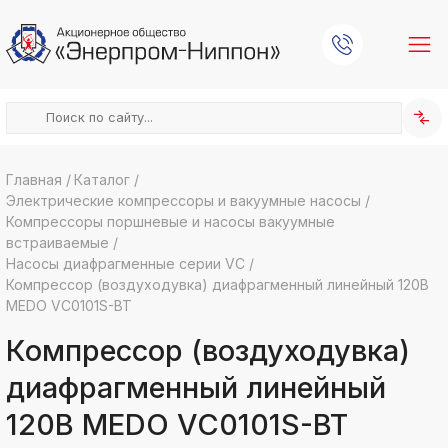
Главная
/
Каталог
/
Электрические компрессоры и вакуумные насосы
/
k
ksldkfjsdlfkjsls;ldfkgjsdl;kfkфыва
Компрессоры поршневые и насосы вакуумные
встраиваемые
/
k
ksldkfjsdlfkjsls;ldfkgjsdl;kfkфыва
Насосы диафрагменные серии VC
/
Компрессор (воздуходувка) диафрагменный линейный 120В
k
ksldkfjsdlfkjsls;ldfkgjsdl;kfkфыва
MEDO VC0101S-BT
k
Компрессор (воздуходувка)
ksldkfjsdlfkjsls;ldfkgjsdl;kfkфыва
диафрагменный линейный
k
ksldkfjsdlfkjsls;ldfkgjsdl;kfkфыва
120В MEDO VC0101S-BT
k
ksldkfjsdlfkjsls;ldfkgjsdl;kfkфыва