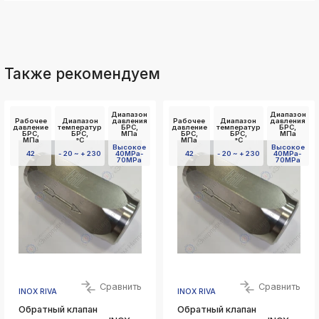
Также рекомендуем
Диапазон
Диапазон
Рабочее
Диапазон
давления
Рабочее
Диапазон
давления
давление
температур
БРС,
давление
температур
БРС,
БРС,
БРС,
МПа
БРС,
БРС,
МПа
МПа
°C
МПа
°C
Высокое
Высокое
42
- 20 ~ + 230
40MPa-
42
- 20 ~ + 230
40MPa-
70MPa
70MPa
Сравнить
Сравнить
INOX RIVA
INOX RIVA
Обратный клапан
Обратный клапан