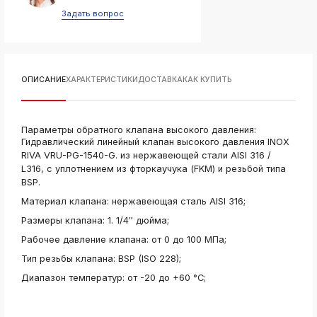
ksldkfjsdlfkjsls;ldfkgjsdl;kfkфыва
Задать вопрос
k
ksldkfjsdlfkjsls;ldfkgjsdl;kfkфыва
k
ksldkfjsdlfkjsls;ldfkgjsdl;kfkфыва
ОПИСАНИЕ
ХАРАКТЕРИСТИКИ
ДОСТАВКА
КАК КУПИТЬ
k
ksldkfjsdlfkjsls;ldfkgjsdl;kfkфыва
k
Параметры обратного клапана высокого давления:
ksldkfjsdlfkjsls;ldfkgjsdl;kfkфыва
Гидравлический линейный клапан высокого давления INOX
k
RIVA VRU-PG-1540-G. из нержавеющей стали AISI 316 /
ksldkfjsdlfkjsls;ldfkgjsdl;kfkфыва
L316, с уплотнением из фторкаучука (FKM) и резьбой типа
BSP.
k
ksldkfjsdlfkjsls;ldfkgjsdl;kfkфыва
Материал клапана: нержавеющая сталь AISI 316;
Размеры клапана: 1. 1/4″ дюйма;
Рабочее давление клапана: от 0 до 100 МПа;
Тип резьбы клапана: BSP (ISO 228);
Диапазон температур: от -20 до +60 °C;