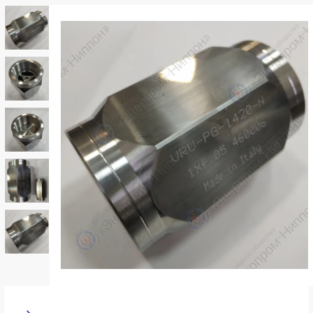
k
ksldkfjsdlfkjsls;ldfkgjsdl;kfkфыва
k
ksldkfjsdlfkjsls;ldfkgjsdl;kfkфыва
k
ksldkfjsdlfkjsls;ldfkgjsdl;kfkфыва
k
ksldkfjsdlfkjsls;ldfkgjsdl;kfkфыва
k
ksldkfjsdlfkjsls;ldfkgjsdl;kfkфыва
k
ksldkfjsdlfkjsls;ldfkgjsdl;kfkфыва
k
ksldkfjsdlfkjsls;ldfkgjsdl;kfkфыва
k
ksldkfjsdlfkjsls;ldfkgjsdl;kfkфыва
k
ksldkfjsdlfkjsls;ldfkgjsdl;kfkфыва