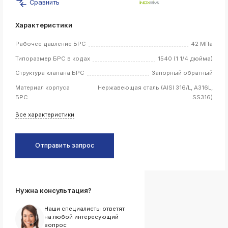
Сравнить
k
ksldkfjsdlfkjsls;ldfkgjsdl;kfkфыва
Характеристики
k
Рабочее давление БРС
42 МПа
ksldkfjsdlfkjsls;ldfkgjsdl;kfkфыва
Типоразмер БРС в кодах
1540 (1 1/4 дюйма)
k
ksldkfjsdlfkjsls;ldfkgjsdl;kfkфыва
Структура клапана БРС
Запорный обратный
k
Материал корпуса
Нержавеющая сталь (AISI 316/L, A316L,
ksldkfjsdlfkjsls;ldfkgjsdl;kfkфыва
БРС
SS316)
k
ksldkfjsdlfkjsls;ldfkgjsdl;kfkфыва
Все характеристики
Отправить запрос
k
ksldkfjsdlfkjsls;ldfkgjsdl;kfkфыва
k
ksldkfjsdlfkjsls;ldfkgjsdl;kfkфыва
Нужна консультация?
k
ksldkfjsdlfkjsls;ldfkgjsdl;kfkфыва
Наши специалисты ответят
на любой интересующий
k
вопрос