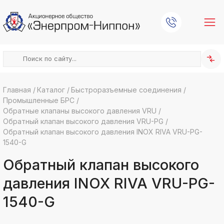
Главная
/
Каталог
/
Быстроразъемные соединения
/
Промышленные БРС
/
k
ksldkfjsdlfkjsls;ldfkgjsdl;kfkфыва
Обратные клапаны высокого давления VRU
/
Обратный клапан высокого давления VRU-PG
/
k
ksldkfjsdlfkjsls;ldfkgjsdl;kfkфыва
Обратный клапан высокого давления INOX RIVA VRU-PG-
1540-G
k
ksldkfjsdlfkjsls;ldfkgjsdl;kfkфыва
Обратный клапан высокого
k
ksldkfjsdlfkjsls;ldfkgjsdl;kfkфыва
давления INOX RIVA VRU-PG-
k
1540-G
ksldkfjsdlfkjsls;ldfkgjsdl;kfkфыва
k
ksldkfjsdlfkjsls;ldfkgjsdl;kfkфыва