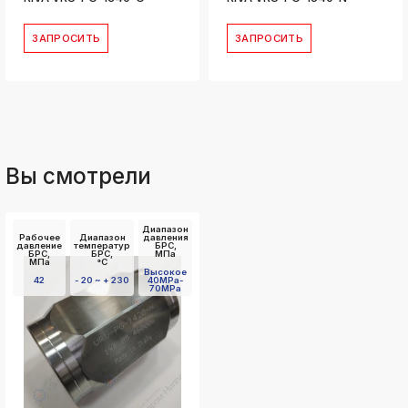
ЗАПРОСИТЬ
ЗАПРОСИТЬ
Вы смотрели
Диапазон
Рабочее
Диапазон
давления
давление
температур
БРС,
БРС,
БРС,
МПа
МПа
°C
Высокое
42
- 20 ~ + 230
40MPa-
70MPa