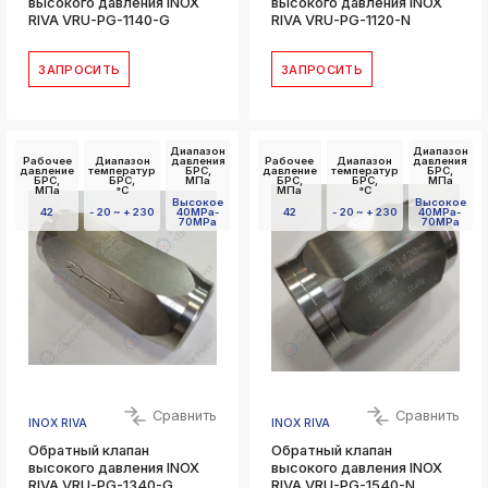
высокого давления INOX
высокого давления INOX
RIVA VRU-PG-1140-G
RIVA VRU-PG-1120-N
ЗАПРОСИТЬ
ЗАПРОСИТЬ
Диапазон
Диапазон
Рабочее
Диапазон
давления
Рабочее
Диапазон
давления
давление
температур
БРС,
давление
температур
БРС,
БРС,
БРС,
МПа
БРС,
БРС,
МПа
МПа
°C
МПа
°C
Высокое
Высокое
42
- 20 ~ + 230
40MPa-
42
- 20 ~ + 230
40MPa-
70MPa
70MPa
Сравнить
Сравнить
INOX RIVA
INOX RIVA
Обратный клапан
Обратный клапан
высокого давления INOX
высокого давления INOX
RIVA VRU-PG-1340-G
RIVA VRU-PG-1540-N