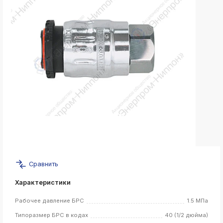
k
ksldkfjsdlfkjsls;ldfkgjsdl;kfkфыва
k
ksldkfjsdlfkjsls;ldfkgjsdl;kfkфыва
k
ksldkfjsdlfkjsls;ldfkgjsdl;kfkфыва
k
ksldkfjsdlfkjsls;ldfkgjsdl;kfkфыва
k
ksldkfjsdlfkjsls;ldfkgjsdl;kfkфыва
k
ksldkfjsdlfkjsls;ldfkgjsdl;kfkфыва
Сравнить
k
ksldkfjsdlfkjsls;ldfkgjsdl;kfkфыва
Характеристики
k
ksldkfjsdlfkjsls;ldfkgjsdl;kfkфыва
Рабочее давление БРС
1.5 МПа
Типоразмер БРС в кодах
40 (1/2 дюйма)
k
ksldkfjsdlfkjsls;ldfkgjsdl;kfkфыва