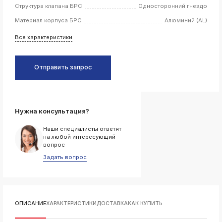
Структура клапана БРС
Односторонний гнездо
k
Материал корпуса БРС
Алюминий (AL)
ksldkfjsdlfkjsls;ldfkgjsdl;kfkфыва
k
Все характеристики
ksldkfjsdlfkjsls;ldfkgjsdl;kfkфыва
k
ksldkfjsdlfkjsls;ldfkgjsdl;kfkфыва
Отправить запрос
k
ksldkfjsdlfkjsls;ldfkgjsdl;kfkфыва
k
ksldkfjsdlfkjsls;ldfkgjsdl;kfkфыва
Нужна консультация?
Наши специалисты ответят
на любой интересующий
вопрос
k
Задать вопрос
ksldkfjsdlfkjsls;ldfkgjsdl;kfkфыва
k
ksldkfjsdlfkjsls;ldfkgjsdl;kfkфыва
k
ksldkfjsdlfkjsls;ldfkgjsdl;kfkфыва
ОПИСАНИЕ
ХАРАКТЕРИСТИКИ
ДОСТАВКА
КАК КУПИТЬ
k