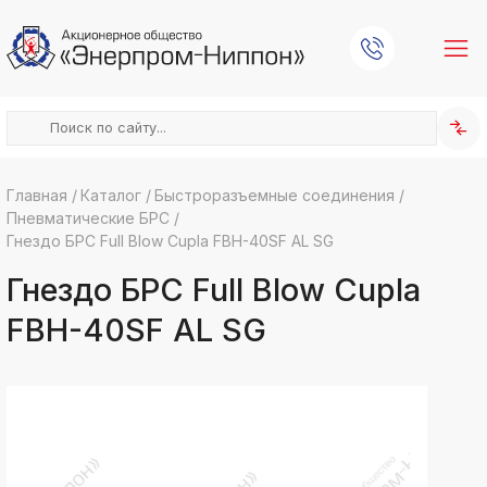
Главная
/
Каталог
/
Быстроразъемные соединения
/
Пневматические БРС
/
k
ksldkfjsdlfkjsls;ldfkgjsdl;kfkфыва
Гнездо БРС Full Blow Cupla FBH-40SF AL SG
k
Гнездо БРС Full Blow Cupla
ksldkfjsdlfkjsls;ldfkgjsdl;kfkфыва
k
FBH-40SF AL SG
ksldkfjsdlfkjsls;ldfkgjsdl;kfkфыва
k
ksldkfjsdlfkjsls;ldfkgjsdl;kfkфыва
k
ksldkfjsdlfkjsls;ldfkgjsdl;kfkфыва
k
ksldkfjsdlfkjsls;ldfkgjsdl;kfkфыва