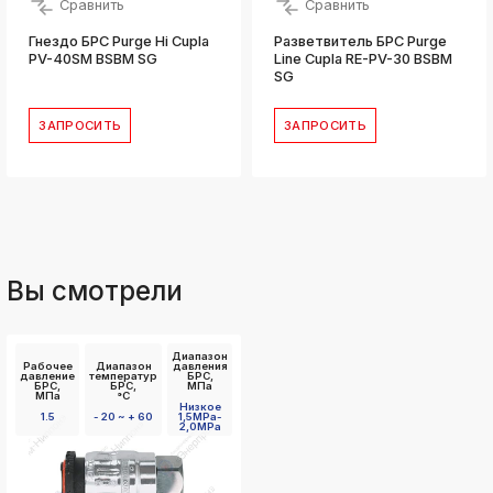
Сравнить
Сравнить
Гнездо БРС Purge Hi Cupla
Разветвитель БРС Purge
PV-40SM BSBM SG
Line Cupla RE-PV-30 BSBM
SG
ЗАПРОСИТЬ
ЗАПРОСИТЬ
Вы смотрели
Диапазон
Рабочее
Диапазон
давления
давление
температур
БРС,
БРС,
БРС,
МПа
МПа
°C
Низкое
1.5
- 20 ~ + 60
1,5MPa-
2,0MPa