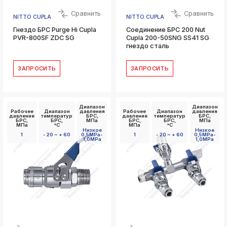
Сравнить
Сравнить
NITTO CUPLA
NITTO CUPLA
Гнездо БРС Purge Hi Cupla
Соединение БРС 200 Nut
PVR-800SF ZDC SG
Cupla 200-50SNG SS41 SG
гнездо сталь
ЗАПРОСИТЬ
ЗАПРОСИТЬ
Диапазон
Диапазон
Рабочее
Диапазон
давления
Рабочее
Диапазон
давления
давление
температур
БРС,
давление
температур
БРС,
БРС,
БРС,
МПа
БРС,
БРС,
МПа
МПа
°C
МПа
°C
Низкое
Низкое
1
- 20 ~ + 60
0,5MPa-
1
- 20 ~ + 60
0,5MPa-
1,0MPa
1,0MPa