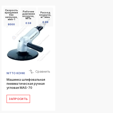
Скорость
Рабочее
вращения
Расход
давление
без
воздуха,
воздуха,
3
нагрузки,
м
/мин
МПа
мин-1
0.98
0.59
8000
Сравнить
NITTO KOHKI
Машинка шлифовальная
пневматическая ручная
угловая MAS-70
ЗАПРОСИТЬ