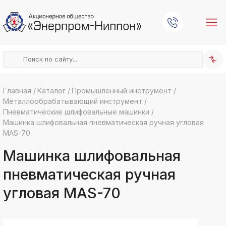
Главная
/
Каталог
/
Промышленный инструмент
/
Металлообрабатывающий инструмент
/
k
ksldkfjsdlfkjsls;ldfkgjsdl;kfkфыва
Пневматические шлифовальные машинки
/
Машинка шлифовальная пневматическая ручная угловая
k
ksldkfjsdlfkjsls;ldfkgjsdl;kfkфыва
MAS-70
k
Машинка шлифовальная
ksldkfjsdlfkjsls;ldfkgjsdl;kfkфыва
k
пневматическая ручная
ksldkfjsdlfkjsls;ldfkgjsdl;kfkфыва
угловая MAS-70
k
ksldkfjsdlfkjsls;ldfkgjsdl;kfkфыва
k
ksldkfjsdlfkjsls;ldfkgjsdl;kfkфыва