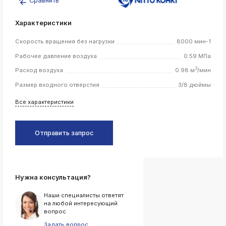
Сравнить
k
ksldkfjsdlfkjsls;ldfkgjsdl;kfkфыва
Характеристики
k
Скорость вращения без нагрузки
8000 мин-1
ksldkfjsdlfkjsls;ldfkgjsdl;kfkфыва
Рабочее давление воздуха
0.59 МПа
k
ksldkfjsdlfkjsls;ldfkgjsdl;kfkфыва
3
Расход воздуха
0.98 м
/мин
k
Размер входного отверстия
3/8 дюймы
ksldkfjsdlfkjsls;ldfkgjsdl;kfkфыва
Все характеристики
k
ksldkfjsdlfkjsls;ldfkgjsdl;kfkфыва
Отправить запрос
k
ksldkfjsdlfkjsls;ldfkgjsdl;kfkфыва
k
Нужна консультация?
ksldkfjsdlfkjsls;ldfkgjsdl;kfkфыва
Наши специалисты ответят
k
на любой интересующий
ksldkfjsdlfkjsls;ldfkgjsdl;kfkфыва
вопрос
k
Задать вопрос