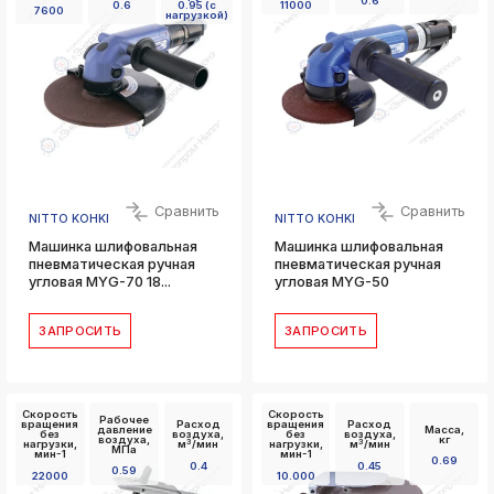
0.6
0.6
0.95 (с
11000
7600
нагрузкой)
Сравнить
Сравнить
NITTO KOHKI
NITTO KOHKI
Машинка шлифовальная
Машинка шлифовальная
пневматическая ручная
пневматическая ручная
угловая MYG-70 18...
угловая MYG-50
ЗАПРОСИТЬ
ЗАПРОСИТЬ
Скорость
Скорость
Рабочее
вращения
Расход
вращения
Расход
давление
Масса,
без
воздуха,
без
воздуха,
воздуха,
кг
3
3
нагрузки,
м
/мин
нагрузки,
м
/мин
МПа
мин-1
мин-1
0.69
0.4
0.45
0.59
22000
10.000