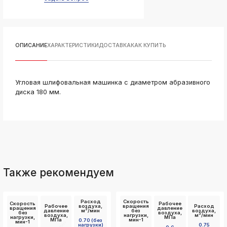
ksldkfjsdlfkjsls;ldfkgjsdl;kfkфыва
k
ksldkfjsdlfkjsls;ldfkgjsdl;kfkфыва
k
ОПИСАНИЕ
ХАРАКТЕРИСТИКИ
ДОСТАВКА
КАК КУПИТЬ
ksldkfjsdlfkjsls;ldfkgjsdl;kfkфыва
k
ksldkfjsdlfkjsls;ldfkgjsdl;kfkфыва
Угловая шлифовальная машинка с диаметром абразивного
k
диска 180 мм.
ksldkfjsdlfkjsls;ldfkgjsdl;kfkфыва
k
ksldkfjsdlfkjsls;ldfkgjsdl;kfkфыва
k
ksldkfjsdlfkjsls;ldfkgjsdl;kfkфыва
Также рекомендуем
Расход
Скорость
Скорость
Рабочее
Рабочее
воздуха,
вращения
Расход
вращения
давление
3
давление
м
/мин
без
воздуха,
без
воздуха,
3
воздуха,
нагрузки,
м
/мин
нагрузки,
МПа
МПа
мин-1
0.70 (без
мин-1
нагрузки)
0.75