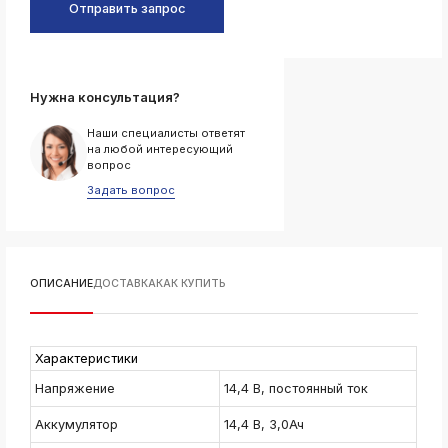
Отправить запрос
k
ksldkfjsdlfkjsls;ldfkgjsdl;kfkфыва
k
ksldkfjsdlfkjsls;ldfkgjsdl;kfkфыва
Нужна консультация?
k
Наши специалисты ответят
ksldkfjsdlfkjsls;ldfkgjsdl;kfkфыва
на любой интересующий
k
вопрос
ksldkfjsdlfkjsls;ldfkgjsdl;kfkфыва
Задать вопрос
k
ksldkfjsdlfkjsls;ldfkgjsdl;kfkфыва
ОПИСАНИЕ
ДОСТАВКА
КАК КУПИТЬ
k
ksldkfjsdlfkjsls;ldfkgjsdl;kfkфыва
k
Характеристики
ksldkfjsdlfkjsls;ldfkgjsdl;kfkфыва
Напряжение
14,4 В, постоянный ток
k
ksldkfjsdlfkjsls;ldfkgjsdl;kfkфыва
Аккумулятор
14,4 В, 3,0Ач
k