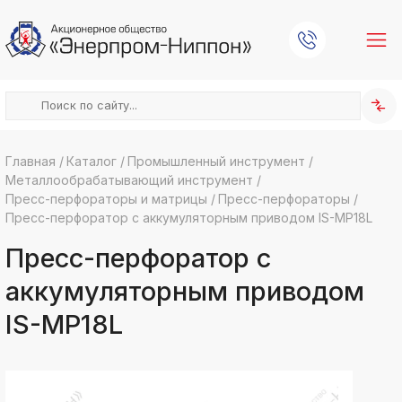
Главная
/
Каталог
/
Промышленный инструмент
/
Металлообрабатывающий инструмент
/
k
ksldkfjsdlfkjsls;ldfkgjsdl;kfkфыва
Пресс-перфораторы и матрицы
/
Пресс-перфораторы
/
Пресс-перфоратор с аккумуляторным приводом IS-MP18L
k
ksldkfjsdlfkjsls;ldfkgjsdl;kfkфыва
Пресс-перфоратор с
k
ksldkfjsdlfkjsls;ldfkgjsdl;kfkфыва
аккумуляторным приводом
k
ksldkfjsdlfkjsls;ldfkgjsdl;kfkфыва
IS-MP18L
k
ksldkfjsdlfkjsls;ldfkgjsdl;kfkфыва
k
ksldkfjsdlfkjsls;ldfkgjsdl;kfkфыва