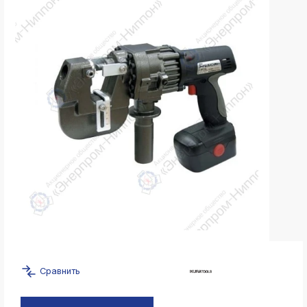
k
ksldkfjsdlfkjsls;ldfkgjsdl;kfkфыва
k
ksldkfjsdlfkjsls;ldfkgjsdl;kfkфыва
k
ksldkfjsdlfkjsls;ldfkgjsdl;kfkфыва
k
ksldkfjsdlfkjsls;ldfkgjsdl;kfkфыва
k
ksldkfjsdlfkjsls;ldfkgjsdl;kfkфыва
k
ksldkfjsdlfkjsls;ldfkgjsdl;kfkфыва
k
ksldkfjsdlfkjsls;ldfkgjsdl;kfkфыва
k
Сравнить
ksldkfjsdlfkjsls;ldfkgjsdl;kfkфыва
k
ksldkfjsdlfkjsls;ldfkgjsdl;kfkфыва