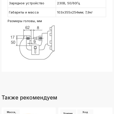
ksldkfjsdlfkjsls;ldfkgjsdl;kfkфыва
Зарядное устройство
230В, 50/60Гц
k
Габариты и масса
103х355х254мм; 7,9кг
ksldkfjsdlfkjsls;ldfkgjsdl;kfkфыва
k
Размеры головы, мм
ksldkfjsdlfkjsls;ldfkgjsdl;kfkфыва
k
ksldkfjsdlfkjsls;ldfkgjsdl;kfkфыва
k
ksldkfjsdlfkjsls;ldfkgjsdl;kfkфыва
k
ksldkfjsdlfkjsls;ldfkgjsdl;kfkфыва
k
ksldkfjsdlfkjsls;ldfkgjsdl;kfkфыва
Также рекомендуем
Масса,
Ход
Усилие,