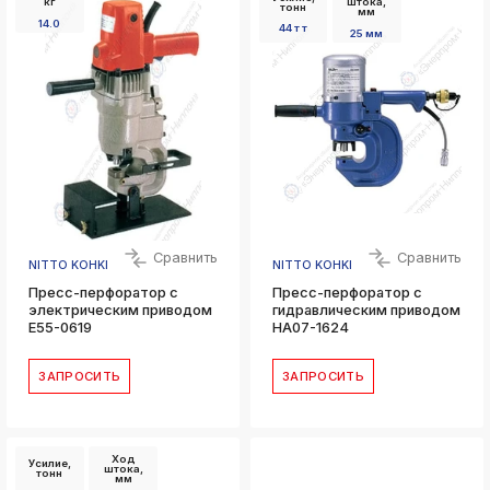
кг
штока,
тонн
мм
14.0
44 т т
25 мм
Сравнить
Сравнить
NITTO KOHKI
NITTO KOHKI
Пресс-перфоратор с
Пресс-перфоратор с
электрическим приводом
гидравлическим приводом
E55-0619
HA07-1624
ЗАПРОСИТЬ
ЗАПРОСИТЬ
Ход
Усилие,
штока,
тонн
мм