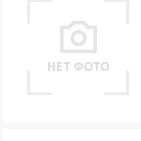
k
ksldkfjsdlfkjsls;ldfkgjsdl;kfkфыва
k
ksldkfjsdlfkjsls;ldfkgjsdl;kfkфыва
k
ksldkfjsdlfkjsls;ldfkgjsdl;kfkфыва
k
ksldkfjsdlfkjsls;ldfkgjsdl;kfkфыва
k
ksldkfjsdlfkjsls;ldfkgjsdl;kfkфыва
k
ksldkfjsdlfkjsls;ldfkgjsdl;kfkфыва