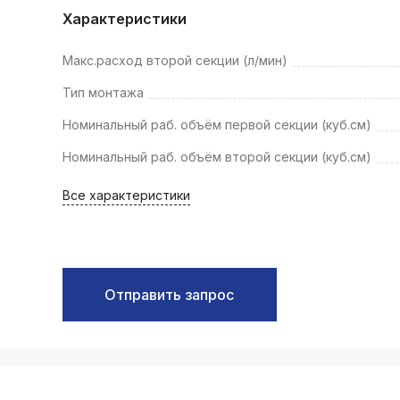
k
Характеристики
ksldkfjsdlfkjsls;ldfkgjsdl;kfkфыва
Макс.расход второй секции (л/мин)
k
ksldkfjsdlfkjsls;ldfkgjsdl;kfkфыва
Тип монтажа
k
Номинальный раб. объём первой секции (куб.см)
ksldkfjsdlfkjsls;ldfkgjsdl;kfkфыва
Номинальный раб. объём второй секции (куб.см)
k
ksldkfjsdlfkjsls;ldfkgjsdl;kfkфыва
Все характеристики
k
ksldkfjsdlfkjsls;ldfkgjsdl;kfkфыва
k
ksldkfjsdlfkjsls;ldfkgjsdl;kfkфыва
Отправить запрос