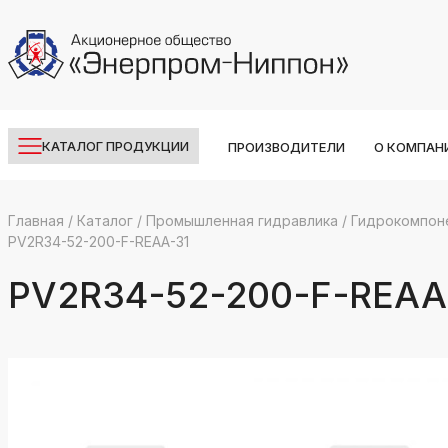
КАТАЛОГ ПРОДУКЦИИ
ПРОИЗВОДИТЕЛИ
О КОМПАН
Главная
/
Каталог
/
Промышленная гидравлика
/
Гидрокомпон
PV2R34-52-200-F-REAA-31
k
ksldkfjsdlfkjsls;ldfkgjsdl;kfkфыва
PV2R34-52-200-F-REAA
k
ksldkfjsdlfkjsls;ldfkgjsdl;kfkфыва
k
ksldkfjsdlfkjsls;ldfkgjsdl;kfkфыва
k
ksldkfjsdlfkjsls;ldfkgjsdl;kfkфыва