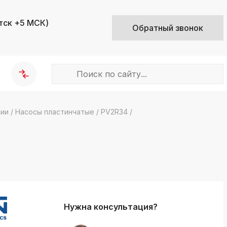
тск +5 МСК)
Обратный звонок
сии
/
Насосы пластинчатые
/
PV2R34
/
k
ksldkfjsdlfkjsls;ldfkgjsdl;kfkфыва
k
ksldkfjsdlfkjsls;ldfkgjsdl;kfkфыва
k
ksldkfjsdlfkjsls;ldfkgjsdl;kfkфыва
Нужна консультация?
k
ksldkfjsdlfkjsls;ldfkgjsdl;kfkфыва