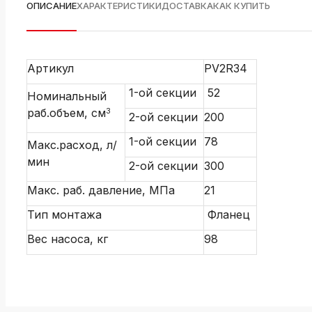
ОПИСАНИЕ
ХАРАКТЕРИСТИКИ
ДОСТАВКА
КАК КУПИТЬ
Артикул
PV2R34
1-ой секции
52
Номинальный
раб.объем, см
3
2-ой секции
200
1-ой секции
78
Макс.расход, л/
мин
2-ой секции
300
Макс. раб. давление, МПа
21
Тип монтажа
Фланец
Вес насоса, кг
98