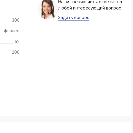
Наши специалисты ответят на
k
любой интересующий вопрос
ksldkfjsdlfkjsls;ldfkgjsdl;kfkфыва
Задать вопрос
300
k
ksldkfjsdlfkjsls;ldfkgjsdl;kfkфыва
Фланец
k
52
ksldkfjsdlfkjsls;ldfkgjsdl;kfkфыва
200
k
ksldkfjsdlfkjsls;ldfkgjsdl;kfkфыва
k
ksldkfjsdlfkjsls;ldfkgjsdl;kfkфыва
k
ksldkfjsdlfkjsls;ldfkgjsdl;kfkфыва