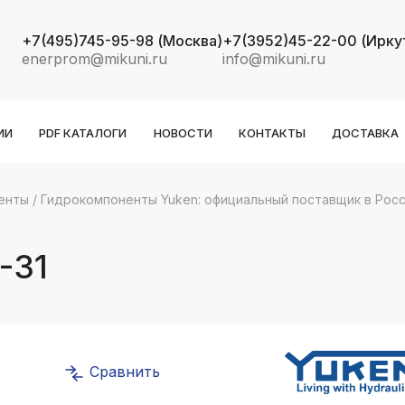
+7(495)745-95-98
(Москва)
+7(3952)45-22-00
(Ирку
enerprom@mikuni.ru
info@mikuni.ru
ИИ
PDF КАТАЛОГИ
НОВОСТИ
КОНТАКТЫ
ДОСТАВКА
енты
/
Гидрокомпоненты Yuken: официальный поставщик в Рос
k
ksldkfjsdlfkjsls;ldfkgjsdl;kfkфыва
-31
k
ksldkfjsdlfkjsls;ldfkgjsdl;kfkфыва
k
ksldkfjsdlfkjsls;ldfkgjsdl;kfkфыва
Сравнить
k
ksldkfjsdlfkjsls;ldfkgjsdl;kfkфыва