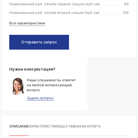
Номинальный раб. объём первой секции (куб.см)
66
k
Номинальный раб. объём второй секции (куб.см)
136
ksldkfjsdlfkjsls;ldfkgjsdl;kfkфыва
k
Все характеристики
ksldkfjsdlfkjsls;ldfkgjsdl;kfkфыва
k
ksldkfjsdlfkjsls;ldfkgjsdl;kfkфыва
Отправить запрос
k
ksldkfjsdlfkjsls;ldfkgjsdl;kfkфыва
k
ksldkfjsdlfkjsls;ldfkgjsdl;kfkфыва
Нужна консультация?
Наши специалисты ответят
на любой интересующий
вопрос
k
Задать вопрос
ksldkfjsdlfkjsls;ldfkgjsdl;kfkфыва
k
ksldkfjsdlfkjsls;ldfkgjsdl;kfkфыва
k
ksldkfjsdlfkjsls;ldfkgjsdl;kfkфыва
ОПИСАНИЕ
ХАРАКТЕРИСТИКИ
ДОСТАВКА
КАК КУПИТЬ
k