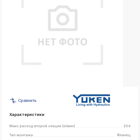
k
ksldkfjsdlfkjsls;ldfkgjsdl;kfkфыва
k
ksldkfjsdlfkjsls;ldfkgjsdl;kfkфыва
k
ksldkfjsdlfkjsls;ldfkgjsdl;kfkфыва
k
ksldkfjsdlfkjsls;ldfkgjsdl;kfkфыва
k
ksldkfjsdlfkjsls;ldfkgjsdl;kfkфыва
k
ksldkfjsdlfkjsls;ldfkgjsdl;kfkфыва
Сравнить
k
ksldkfjsdlfkjsls;ldfkgjsdl;kfkфыва
Характеристики
k
ksldkfjsdlfkjsls;ldfkgjsdl;kfkфыва
Макс.расход второй секции (л/мин)
204
Тип монтажа
Фланец
k
ksldkfjsdlfkjsls;ldfkgjsdl;kfkфыва