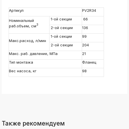
ksldkfjsdlfkjsls;ldfkgjsdl;kfkфыва
Артикул
PV2R34
k
ksldkfjsdlfkjsls;ldfkgjsdl;kfkфыва
1-ой секции
66
Номинальный
k
3
раб.объем, см
2-ой секции
136
ksldkfjsdlfkjsls;ldfkgjsdl;kfkфыва
1-ой секции
99
k
Макс.расход, л/мин
ksldkfjsdlfkjsls;ldfkgjsdl;kfkфыва
2-ой секции
204
k
Макс. раб. давление, МПа
21
ksldkfjsdlfkjsls;ldfkgjsdl;kfkфыва
Тип монтажа
Фланец
k
ksldkfjsdlfkjsls;ldfkgjsdl;kfkфыва
Вес насоса, кг
98
k
ksldkfjsdlfkjsls;ldfkgjsdl;kfkфыва
Также рекомендуем