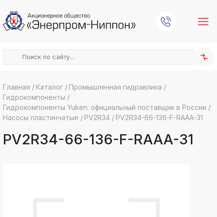
Главная
/
Каталог
/
Промышленная гидравлика
/
Гидрокомпоненты
/
k
ksldkfjsdlfkjsls;ldfkgjsdl;kfkфыва
Гидрокомпоненты Yuken: официальный поставщик в России
/
Насосы пластинчатые
/
PV2R34
/
PV2R34-66-136-F-RAAA-31
k
ksldkfjsdlfkjsls;ldfkgjsdl;kfkфыва
PV2R34-66-136-F-RAAA-31
k
ksldkfjsdlfkjsls;ldfkgjsdl;kfkфыва
k
ksldkfjsdlfkjsls;ldfkgjsdl;kfkфыва
k
ksldkfjsdlfkjsls;ldfkgjsdl;kfkфыва
k
ksldkfjsdlfkjsls;ldfkgjsdl;kfkфыва