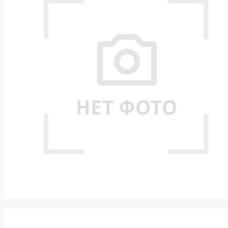
k
ksldkfjsdlfkjsls;ldfkgjsdl;kfkфыва
k
ksldkfjsdlfkjsls;ldfkgjsdl;kfkфыва
k
ksldkfjsdlfkjsls;ldfkgjsdl;kfkфыва
k
ksldkfjsdlfkjsls;ldfkgjsdl;kfkфыва
k
ksldkfjsdlfkjsls;ldfkgjsdl;kfkфыва
k
ksldkfjsdlfkjsls;ldfkgjsdl;kfkфыва