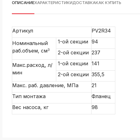
ОПИСАНИЕ
ХАРАКТЕРИСТИКИ
ДОСТАВКА
КАК КУПИТЬ
Артикул
PV2R34
1-ой секции
94
Номинальный
раб.объем, см
3
2-ой секции
237
1-ой секции
141
Макс.расход, л/
мин
2-ой секции
355,5
Макс. раб. давление, МПа
21
Тип монтажа
Фланец
Вес насоса, кг
98