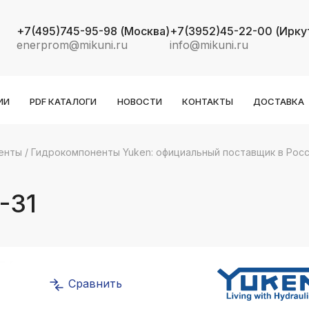
+7(495)745-95-98
(Москва)
+7(3952)45-22-00
(Ирку
enerprom@mikuni.ru
info@mikuni.ru
ИИ
PDF КАТАЛОГИ
НОВОСТИ
КОНТАКТЫ
ДОСТАВКА
енты
/
Гидрокомпоненты Yuken: официальный поставщик в Рос
k
ksldkfjsdlfkjsls;ldfkgjsdl;kfkфыва
-31
k
ksldkfjsdlfkjsls;ldfkgjsdl;kfkфыва
k
ksldkfjsdlfkjsls;ldfkgjsdl;kfkфыва
Сравнить
k
ksldkfjsdlfkjsls;ldfkgjsdl;kfkфыва