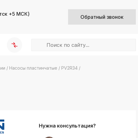
тск +5 МСК)
Обратный звонок
сии
/
Насосы пластинчатые
/
PV2R34
/
k
ksldkfjsdlfkjsls;ldfkgjsdl;kfkфыва
k
ksldkfjsdlfkjsls;ldfkgjsdl;kfkфыва
k
ksldkfjsdlfkjsls;ldfkgjsdl;kfkфыва
Нужна консультация?
k
ksldkfjsdlfkjsls;ldfkgjsdl;kfkфыва