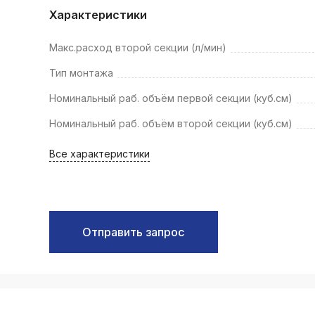
k
Характеристики
ksldkfjsdlfkjsls;ldfkgjsdl;kfkфыва
Макс.расход второй секции (л/мин)
k
ksldkfjsdlfkjsls;ldfkgjsdl;kfkфыва
Тип монтажа
k
Номинальный раб. объём первой секции (куб.см)
ksldkfjsdlfkjsls;ldfkgjsdl;kfkфыва
Номинальный раб. объём второй секции (куб.см)
k
ksldkfjsdlfkjsls;ldfkgjsdl;kfkфыва
Все характеристики
k
ksldkfjsdlfkjsls;ldfkgjsdl;kfkфыва
k
ksldkfjsdlfkjsls;ldfkgjsdl;kfkфыва
Отправить запрос