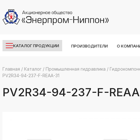
КАТАЛОГ ПРОДУКЦИИ
ПРОИЗВОДИТЕЛИ
О КОМПАН
Главная
/
Каталог
/
Промышленная гидравлика
/
Гидрокомпон
PV2R34-94-237-F-REAA-31
k
ksldkfjsdlfkjsls;ldfkgjsdl;kfkфыва
PV2R34-94-237-F-REAA
k
ksldkfjsdlfkjsls;ldfkgjsdl;kfkфыва
k
ksldkfjsdlfkjsls;ldfkgjsdl;kfkфыва
k
ksldkfjsdlfkjsls;ldfkgjsdl;kfkфыва