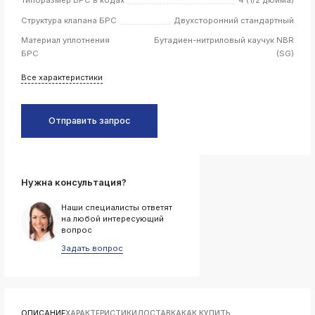
Структура клапана БРС
Двухсторонний стандартный
k
ksldkfjsdlfkjsls;ldfkgjsdl;kfkфыва
Материал уплотнения
Бутадиен-нитриловый каучук NBR
k
БРС
(SG)
ksldkfjsdlfkjsls;ldfkgjsdl;kfkфыва
Все характеристики
k
ksldkfjsdlfkjsls;ldfkgjsdl;kfkфыва
k
Отправить запрос
ksldkfjsdlfkjsls;ldfkgjsdl;kfkфыва
k
ksldkfjsdlfkjsls;ldfkgjsdl;kfkфыва
Нужна консультация?
Наши специалисты ответят
k
на любой интересующий
ksldkfjsdlfkjsls;ldfkgjsdl;kfkфыва
вопрос
k
Задать вопрос
ksldkfjsdlfkjsls;ldfkgjsdl;kfkфыва
k
ksldkfjsdlfkjsls;ldfkgjsdl;kfkфыва
k
ОПИСАНИЕ
ХАРАКТЕРИСТИКИ
ДОСТАВКА
КАК КУПИТЬ