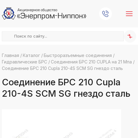
Главная
/
Каталог
/
Быстроразъемные соединения
/
Гидравлические БРС
/
Соединения БРС 210 CUPLA на 21 Мпа
/
k
ksldkfjsdlfkjsls;ldfkgjsdl;kfkфыва
Соединение БРС 210 Cupla 210-4S SCM SG гнездо сталь
k
Соединение БРС 210 Cupla
ksldkfjsdlfkjsls;ldfkgjsdl;kfkфыва
k
210-4S SCM SG гнездо сталь
ksldkfjsdlfkjsls;ldfkgjsdl;kfkфыва
k
ksldkfjsdlfkjsls;ldfkgjsdl;kfkфыва
k
ksldkfjsdlfkjsls;ldfkgjsdl;kfkфыва
k
ksldkfjsdlfkjsls;ldfkgjsdl;kfkфыва