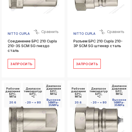
Сравнить
Сравнить
NITTO CUPLA
NITTO CUPLA
Соединение БРС 210 Cupla
Разъем БРС 210 Cupla 210-
210-3S SCM SG гнездо
3P SCM SG штекер сталь
сталь
ЗАПРОСИТЬ
ЗАПРОСИТЬ
Диапазон
Диапазон
Рабочее
Диапазон
давления
Рабочее
Диапазон
давления
давление
температур
БРС,
давление
температур
БРС,
БРС,
БРС,
МПа
БРС,
БРС,
МПа
МПа
°C
МПа
°C
Высокое
Высокое
20.6
- 20 ~ + 80
14MPa-
20.6
- 20 ~ + 80
14MPa-
35MPa
35MPa