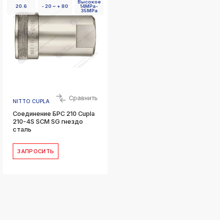
Высокое
20.6
- 20 ~ + 80
14MPa-
35MPa
Сравнить
NITTO CUPLA
Соединение БРС 210 Cupla
210-4S SCM SG гнездо
сталь
ЗАПРОСИТЬ