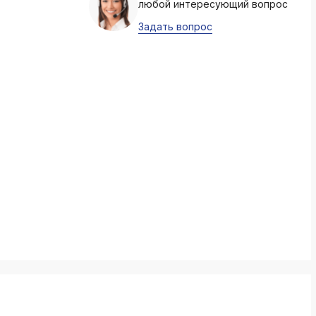
любой интересующий вопрос
k
ksldkfjsdlfkjsls;ldfkgjsdl;kfkфыва
Задать вопрос
k
ksldkfjsdlfkjsls;ldfkgjsdl;kfkфыва
k
ksldkfjsdlfkjsls;ldfkgjsdl;kfkфыва
k
ksldkfjsdlfkjsls;ldfkgjsdl;kfkфыва
k
ksldkfjsdlfkjsls;ldfkgjsdl;kfkфыва
k
ksldkfjsdlfkjsls;ldfkgjsdl;kfkфыва