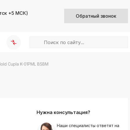
тск +5 МСК)
Обратный звонок
old Cupla K-01PML BSBM
k
ksldkfjsdlfkjsls;ldfkgjsdl;kfkфыва
k
ksldkfjsdlfkjsls;ldfkgjsdl;kfkфыва
k
ksldkfjsdlfkjsls;ldfkgjsdl;kfkфыва
Нужна консультация?
k
ksldkfjsdlfkjsls;ldfkgjsdl;kfkфыва
Наши специалисты ответят на