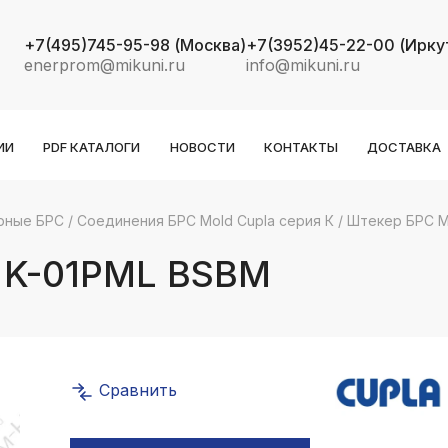
+7(495)745-95-98
(Москва)
+7(3952)45-22-00
(Ирку
enerprom@mikuni.ru
info@mikuni.ru
ИИ
PDF КАТАЛОГИ
НОВОСТИ
КОНТАКТЫ
ДОСТАВКА
рные БРС
/
Соединения БРС Mold Cupla серия К
/
Штекер БРС M
k
ksldkfjsdlfkjsls;ldfkgjsdl;kfkфыва
 K-01PML BSBM
k
ksldkfjsdlfkjsls;ldfkgjsdl;kfkфыва
k
ksldkfjsdlfkjsls;ldfkgjsdl;kfkфыва
Сравнить
k
ksldkfjsdlfkjsls;ldfkgjsdl;kfkфыва