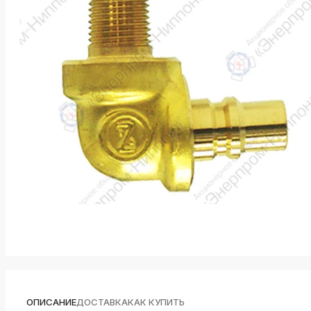
k
ksldkfjsdlfkjsls;ldfkgjsdl;kfkфыва
k
ksldkfjsdlfkjsls;ldfkgjsdl;kfkфыва
k
ksldkfjsdlfkjsls;ldfkgjsdl;kfkфыва
k
ksldkfjsdlfkjsls;ldfkgjsdl;kfkфыва
k
ksldkfjsdlfkjsls;ldfkgjsdl;kfkфыва
k
ksldkfjsdlfkjsls;ldfkgjsdl;kfkфыва
ОПИСАНИЕ
ДОСТАВКА
КАК КУПИТЬ