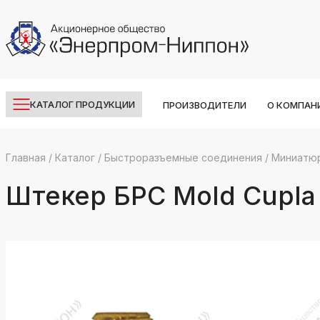
КАТАЛОГ ПРОДУКЦИИ
ПРОИЗВОДИТЕЛИ
О КОМПАН
Главная
/
Каталог
/
Быстроразъемные соединения
/
Миниатю
k
ksldkfjsdlfkjsls;ldfkgjsdl;kfkфыва
Штекер БРС Mold Cupla
k
ksldkfjsdlfkjsls;ldfkgjsdl;kfkфыва
k
ksldkfjsdlfkjsls;ldfkgjsdl;kfkфыва
k
ksldkfjsdlfkjsls;ldfkgjsdl;kfkфыва