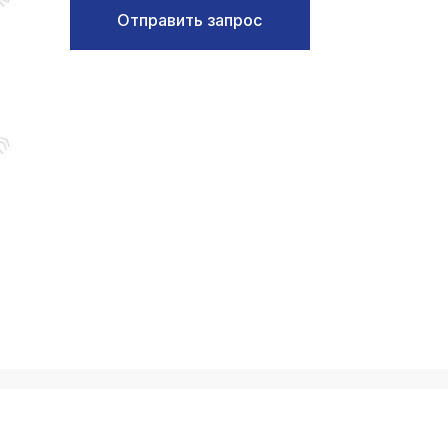
Отправить запрос
k
ksldkfjsdlfkjsls;ldfkgjsdl;kfkфыва
k
ksldkfjsdlfkjsls;ldfkgjsdl;kfkфыва
k
ksldkfjsdlfkjsls;ldfkgjsdl;kfkфыва
k
ksldkfjsdlfkjsls;ldfkgjsdl;kfkфыва
k
ksldkfjsdlfkjsls;ldfkgjsdl;kfkфыва
k
ksldkfjsdlfkjsls;ldfkgjsdl;kfkфыва