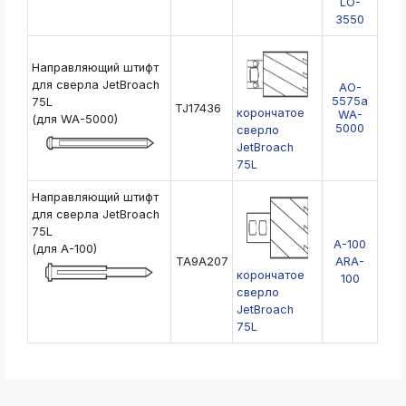
LO-
3550
Направляющий штифт
для сверла JetBroach
AO-
5575a
75L
TJ17436
корончатое
WA-
(для WA-5000)
5000
сверло
JetBroach
75L
Направляющий штифт
для сверла JetBroach
75L
A-100
(для A-100)
TA9A207
ARA-
корончатое
100
сверло
JetBroach
75L