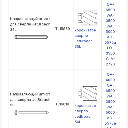
ksldkfjsdlfkjsls;ldfkgjsdl;kfkфыва
QA-
6500
k
ksldkfjsdlfkjsls;ldfkgjsdl;kfkфыва
WA-
Направляющий штифт
3500
k
для сверла JetBroach
WA-
ksldkfjsdlfkjsls;ldfkgjsdl;kfkфыва
TJ15859
35L
корончатое
5000
сверло
k
AO-
ksldkfjsdlfkjsls;ldfkgjsdl;kfkфыва
JetBroach
5575a
35L
LO-
k
ksldkfjsdlfkjsls;ldfkgjsdl;kfkфыва
3550
CLA-
k
2720
ksldkfjsdlfkjsls;ldfkgjsdl;kfkфыва
QA-
k
ksldkfjsdlfkjsls;ldfkgjsdl;kfkфыва
4000
QA-
6500
Направляющий штифт
WA-
для сверла JetBroach
3500
TJ16019
50L
корончатое
WA-
сверло
5000
JetBroach
AO-
50L
5575a