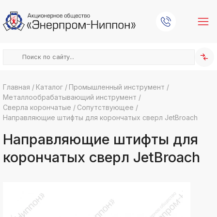
Главная
/
Каталог
/
Промышленный инструмент
/
Металлообрабатывающий инструмент
/
k
ksldkfjsdlfkjsls;ldfkgjsdl;kfkфыва
Сверла корончатые
/
Сопутствующее
/
Направляющие штифты для корончатых сверл JetBroach
k
ksldkfjsdlfkjsls;ldfkgjsdl;kfkфыва
Направляющие штифты для
k
ksldkfjsdlfkjsls;ldfkgjsdl;kfkфыва
корончатых сверл JetBroach
k
ksldkfjsdlfkjsls;ldfkgjsdl;kfkфыва
k
ksldkfjsdlfkjsls;ldfkgjsdl;kfkфыва
k
ksldkfjsdlfkjsls;ldfkgjsdl;kfkфыва