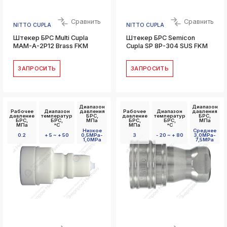
Сравнить
Сравнить
NITTO CUPLA
NITTO CUPLA
Штекер БРС Multi Cupla
Штекер БРС Semicon
MAM-A-2P12 Brass FKM
Cupla SP 8P-304 SUS FKM
ЗАПРОСИТЬ
ЗАПРОСИТЬ
Диапазон
Диапазон
Рабочее
Диапазон
давления
Рабочее
Диапазон
давления
давление
температур
БРС,
давление
температур
БРС,
БРС,
БРС,
МПа
БРС,
БРС,
МПа
МПа
°C
МПа
°C
Низкое
Среднее
0.2
+ 5 ~ + 50
0,5MPa-
3
- 20 ~ + 80
3,0MPa-
1,0MPa
7,5MPa