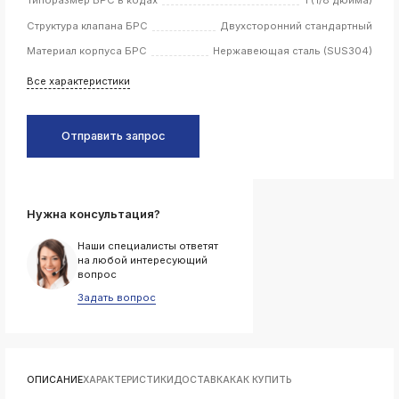
Структура клапана БРС
Двухсторонний стандартный
k
ksldkfjsdlfkjsls;ldfkgjsdl;kfkфыва
Материал корпуса БРС
Нержавеющая сталь (SUS304)
k
ksldkfjsdlfkjsls;ldfkgjsdl;kfkфыва
Все характеристики
k
ksldkfjsdlfkjsls;ldfkgjsdl;kfkфыва
Отправить запрос
k
ksldkfjsdlfkjsls;ldfkgjsdl;kfkфыва
k
ksldkfjsdlfkjsls;ldfkgjsdl;kfkфыва
Нужна консультация?
Наши специалисты ответят
на любой интересующий
k
вопрос
ksldkfjsdlfkjsls;ldfkgjsdl;kfkфыва
Задать вопрос
k
ksldkfjsdlfkjsls;ldfkgjsdl;kfkфыва
k
ksldkfjsdlfkjsls;ldfkgjsdl;kfkфыва
ОПИСАНИЕ
ХАРАКТЕРИСТИКИ
ДОСТАВКА
КАК КУПИТЬ
k