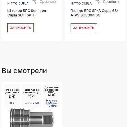
Сравнить
Сравнить
NITTO CUPLA
NITTO CUPLA
Штекер БРС Semicon
Гнездо БРС SP-A Cupla 6S-
Cupla SCT-6P TF
A-PV SUS304 SG
ЗАПРОСИТЬ
ЗАПРОСИТЬ
Вы смотрели
Диапазон
Рабочее
Диапазон
давления
давление
температур
БРС,
БРС,
БРС,
МПа
МПа
°C
Низкое
0.2
+ 0 ~ + 50
0,5MPa-
1,0MPa