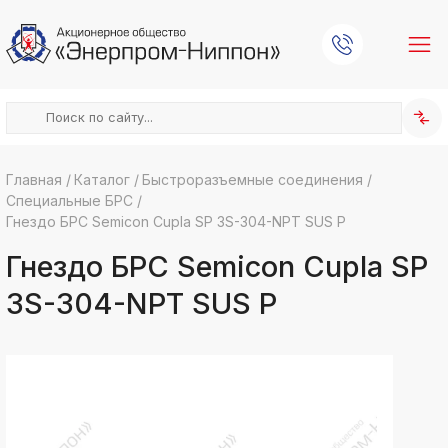
Главная
/
Каталог
/
Быстроразъемные соединения
/
Специальные БРС
/
k
ksldkfjsdlfkjsls;ldfkgjsdl;kfkфыва
Гнездо БРС Semicon Cupla SP 3S-304-NPT SUS P
k
Гнездо БРС Semicon Cupla SP
ksldkfjsdlfkjsls;ldfkgjsdl;kfkфыва
k
3S-304-NPT SUS P
ksldkfjsdlfkjsls;ldfkgjsdl;kfkфыва
k
ksldkfjsdlfkjsls;ldfkgjsdl;kfkфыва
k
ksldkfjsdlfkjsls;ldfkgjsdl;kfkфыва
k
ksldkfjsdlfkjsls;ldfkgjsdl;kfkфыва