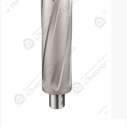
k
ksldkfjsdlfkjsls;ldfkgjsdl;kfkфыва
k
ksldkfjsdlfkjsls;ldfkgjsdl;kfkфыва
k
ksldkfjsdlfkjsls;ldfkgjsdl;kfkфыва
k
ksldkfjsdlfkjsls;ldfkgjsdl;kfkфыва
k
ksldkfjsdlfkjsls;ldfkgjsdl;kfkфыва
k
ksldkfjsdlfkjsls;ldfkgjsdl;kfkфыва
k
ksldkfjsdlfkjsls;ldfkgjsdl;kfkфыва
k
ksldkfjsdlfkjsls;ldfkgjsdl;kfkфыва
k
ksldkfjsdlfkjsls;ldfkgjsdl;kfkфыва