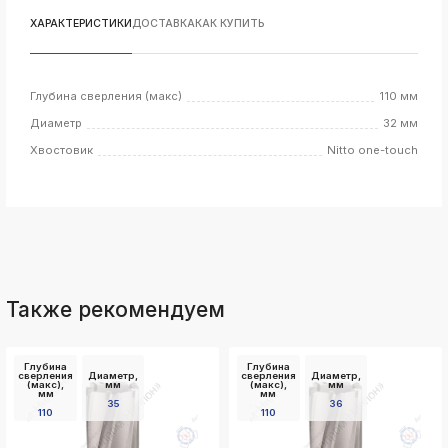
ksldkfjsdlfkjsls;ldfkgjsdl;kfkфыва
ХАРАКТЕРИСТИКИ
ДОСТАВКА
КАК КУПИТЬ
k
ksldkfjsdlfkjsls;ldfkgjsdl;kfkфыва
k
Глубина сверления (макс)
110 мм
ksldkfjsdlfkjsls;ldfkgjsdl;kfkфыва
Диаметр
32 мм
k
ksldkfjsdlfkjsls;ldfkgjsdl;kfkфыва
Хвостовик
Nitto one-touch
k
ksldkfjsdlfkjsls;ldfkgjsdl;kfkфыва
k
ksldkfjsdlfkjsls;ldfkgjsdl;kfkфыва
k
ksldkfjsdlfkjsls;ldfkgjsdl;kfkфыва
Также рекомендуем
Глубина
Глубина
сверления
Диаметр,
сверления
Диаметр,
(макс),
мм
(макс),
мм
мм
мм
35
36
110
110