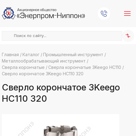
Главная
/
Каталог
/
Промышленный инструмент
/
Металлообрабатывающий инструмент
/
k
ksldkfjsdlfkjsls;ldfkgjsdl;kfkфыва
Сверла корончатые
/
Сверла корончатые 3Keego HC110
/
Сверло корончатое 3Keego HC110 320
k
ksldkfjsdlfkjsls;ldfkgjsdl;kfkфыва
Сверло корончатое 3Keego
k
ksldkfjsdlfkjsls;ldfkgjsdl;kfkфыва
HC110 320
k
ksldkfjsdlfkjsls;ldfkgjsdl;kfkфыва
k
ksldkfjsdlfkjsls;ldfkgjsdl;kfkфыва
k
ksldkfjsdlfkjsls;ldfkgjsdl;kfkфыва