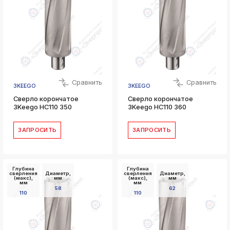
Сравнить
Сравнить
3KEEGO
3KEEGO
Сверло корончатое
Сверло корончатое
3Keego HC110 350
3Keego HC110 360
ЗАПРОСИТЬ
ЗАПРОСИТЬ
Глубина
Глубина
сверления
Диаметр,
сверления
Диаметр,
(макс),
мм
(макс),
мм
мм
мм
58
62
110
110