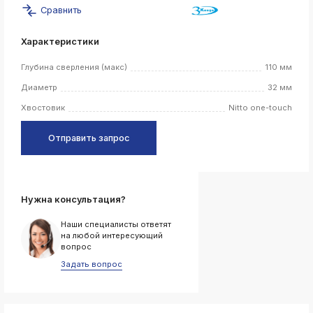
Сравнить
k
ksldkfjsdlfkjsls;ldfkgjsdl;kfkфыва
Характеристики
k
ksldkfjsdlfkjsls;ldfkgjsdl;kfkфыва
Глубина сверления (макс)
110 мм
k
Диаметр
32 мм
ksldkfjsdlfkjsls;ldfkgjsdl;kfkфыва
Хвостовик
Nitto one-touch
k
ksldkfjsdlfkjsls;ldfkgjsdl;kfkфыва
Отправить запрос
k
ksldkfjsdlfkjsls;ldfkgjsdl;kfkфыва
Нужна консультация?
k
ksldkfjsdlfkjsls;ldfkgjsdl;kfkфыва
Наши специалисты ответят
на любой интересующий
k
вопрос
ksldkfjsdlfkjsls;ldfkgjsdl;kfkфыва
Задать вопрос
k
ksldkfjsdlfkjsls;ldfkgjsdl;kfkфыва
k