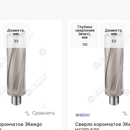
Глубина
Диаметр,
сверления
Диаметр,
мм
(макс),
мм
мм
33
53
110
Сравнить
3KEEGO
орончатое 3Keego
Сверло корончатое 3K