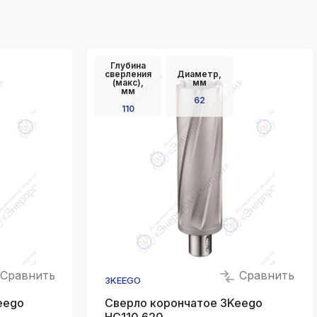
Глубина
сверления
Диаметр,
(макс),
мм
мм
62
110
Сравнить
Сравнить
3KEEGO
eego
Сверло корончатое 3Keego