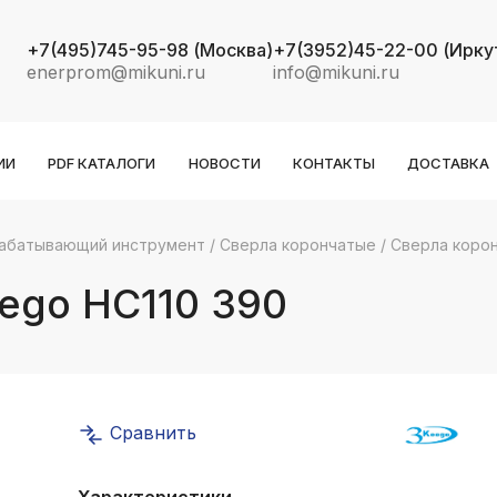
+7(495)745-95-98
(Москва)
+7(3952)45-22-00
(Ирку
enerprom@mikuni.ru
info@mikuni.ru
ИИ
PDF КАТАЛОГИ
НОВОСТИ
КОНТАКТЫ
ДОСТАВКА
абатывающий инструмент
/
Сверла корончатые
/
Сверла корон
k
ksldkfjsdlfkjsls;ldfkgjsdl;kfkфыва
ego HC110 390
k
ksldkfjsdlfkjsls;ldfkgjsdl;kfkфыва
k
ksldkfjsdlfkjsls;ldfkgjsdl;kfkфыва
Сравнить
k
ksldkfjsdlfkjsls;ldfkgjsdl;kfkфыва
Характеристики