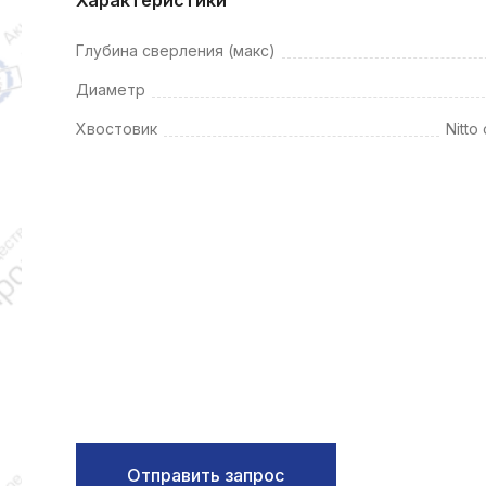
k
ksldkfjsdlfkjsls;ldfkgjsdl;kfkфыва
Глубина сверления (макс)
k
Диаметр
ksldkfjsdlfkjsls;ldfkgjsdl;kfkфыва
Хвостовик
Nitto
k
ksldkfjsdlfkjsls;ldfkgjsdl;kfkфыва
k
ksldkfjsdlfkjsls;ldfkgjsdl;kfkфыва
k
ksldkfjsdlfkjsls;ldfkgjsdl;kfkфыва
k
ksldkfjsdlfkjsls;ldfkgjsdl;kfkфыва
Отправить запрос