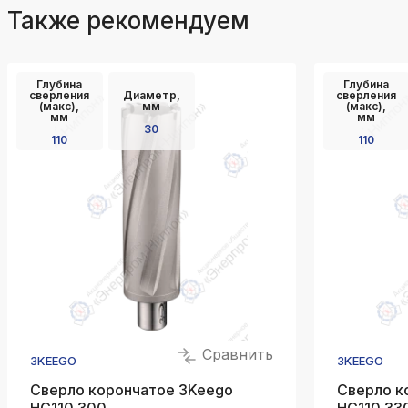
Также рекомендуем
Глубина
Глубина
сверления
Диаметр,
сверления
(макс),
мм
(макс),
мм
мм
30
110
110
Сравнить
3KEEGO
3KEEGO
Сверло корончатое 3Keego
Сверло к