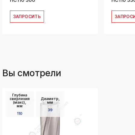
HC110 300
HC110 33
ЗАПРОСИТЬ
ЗАПРОС
Вы смотрели
Глубина
сверления
Диаметр,
(макс),
мм
мм
39
110