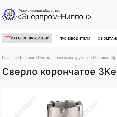
КАТАЛОГ ПРОДУКЦИИ
ПРОИЗВОДИТЕЛИ
О КОМПАН
Главная
/
Каталог
/
Промышленный инструмент
/
Металлообр
k
ksldkfjsdlfkjsls;ldfkgjsdl;kfkфыва
Сверло корончатое 3Ke
k
ksldkfjsdlfkjsls;ldfkgjsdl;kfkфыва
k
ksldkfjsdlfkjsls;ldfkgjsdl;kfkфыва
k
ksldkfjsdlfkjsls;ldfkgjsdl;kfkфыва