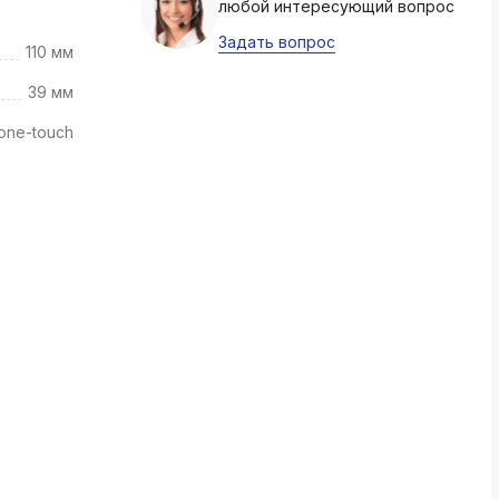
любой интересующий вопрос
k
ksldkfjsdlfkjsls;ldfkgjsdl;kfkфыва
Задать вопрос
110 мм
k
39 мм
ksldkfjsdlfkjsls;ldfkgjsdl;kfkфыва
 one-touch
k
ksldkfjsdlfkjsls;ldfkgjsdl;kfkфыва
k
ksldkfjsdlfkjsls;ldfkgjsdl;kfkфыва
k
ksldkfjsdlfkjsls;ldfkgjsdl;kfkфыва
k
ksldkfjsdlfkjsls;ldfkgjsdl;kfkфыва