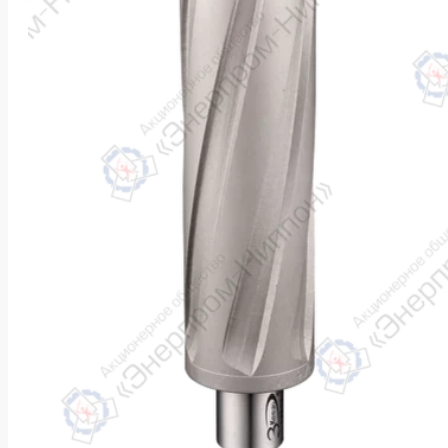
k
ksldkfjsdlfkjsls;ldfkgjsdl;kfkфыва
k
ksldkfjsdlfkjsls;ldfkgjsdl;kfkфыва
k
ksldkfjsdlfkjsls;ldfkgjsdl;kfkфыва
k
ksldkfjsdlfkjsls;ldfkgjsdl;kfkфыва
k
ksldkfjsdlfkjsls;ldfkgjsdl;kfkфыва
k
ksldkfjsdlfkjsls;ldfkgjsdl;kfkфыва