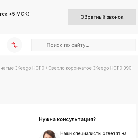
тск +5 МСК)
Обратный звонок
чатые 3Keego HC110
/
Сверло корончатое 3Keego HC110 390
k
ksldkfjsdlfkjsls;ldfkgjsdl;kfkфыва
k
ksldkfjsdlfkjsls;ldfkgjsdl;kfkфыва
k
ksldkfjsdlfkjsls;ldfkgjsdl;kfkфыва
Нужна консультация?
k
ksldkfjsdlfkjsls;ldfkgjsdl;kfkфыва
Наши специалисты ответят на